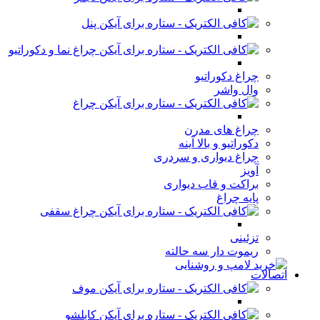
پنل
چراغ نما و دکوراتیو
چراغ دکوراتیو
وال واشر
چراغ
چراغ های مدرن
دکوراتیو و بالا آینه
چراغ دیواری و سردری
آویز
براکت و قاب دیواری
پایه چراغ
چراغ سقفی
تزئینی
ریموت دار سه حالته
اتصالات
موف
کابلشو