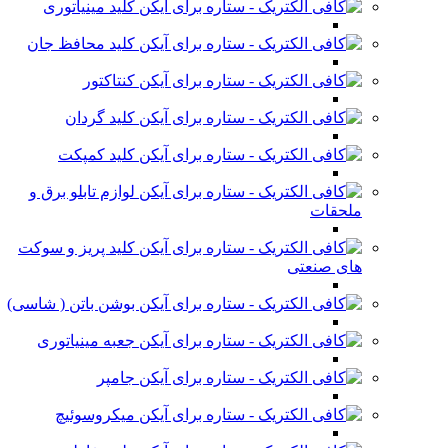
کلید مینیاتوری
کلید محافظ جان
کنتاکتور
کلید گردان
کلید کمپکت
لوازم تابلو برق و
ملحقات
کلید پریز و سوکت
های صنعتی
بوشن باتن ( شاسی)
جعبه مینیاتوری
جامپر
میکروسوئیچ