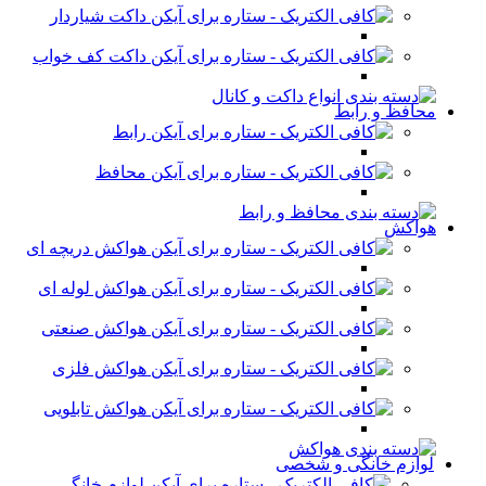
داکت شیاردار
داکت کف خواب
محافظ و رابط
رابط
محافظ
هواکش
هواکش دریچه ای
هواکش لوله ای
هواکش صنعتی
هواکش فلزی
هواکش تابلویی
لوازم خانگی و شخصی
لوازم خانگی