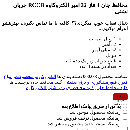
محافظ جان 3 فاز 32 امپر الكتروكاوه RCCB جريان
نشتی
دنبال نصاب خوب میگردی؟؟ کافیه با ما تماس بگیری، بهترینشو
اعزام میکنیم…
1 سال ضمانت
32 آمپر
32 میلی آمپر
دو پل
قطع جریان زیر یک دهم ثانیه
تعداد در بسته 3 عدد
شناسه محصول
000283
دسته بندی ها
الکتروکاوه
,
محصولات
,
انواع
فیوز
,
فیوزمینیاتوری و برق صنعتی
,
کلید محافظ جان
برچسب ها
کلید محافظ جان
,
کلید محافظ جریان نشتی الکتروکاوه
در انبار
موجود
نمی باشد
به من از طریق پیامک اطلاع بده
زمانیکه محصول موجود شد
زمانیکه محصول توقف فروش شد
زمانیکه نسخه جدید محصول منتشر شد