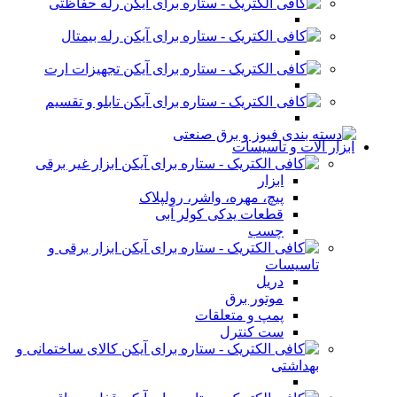
رله حفاظتی
رله بیمتال
تجهیزات ارت
تابلو و تقسیم
ابزار آلات و تاسیسات
ابزار غیر برقی
ابزار
پیچ، مهره، واشر، رولپلاک
قطعات یدکی کولر آبی
چسب
ابزار برقی و
تاسیسات
دریل
موتور برق
پمپ و متعلقات
ست کنترل
کالای ساختمانی و
بهداشتی