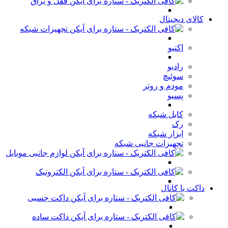
قفل و یراق
کالای دیجیتال
تجهیزات شبکه
اکتیو
رادیو
سوئیچ
مودم و روتر
پسیو
کابل شبکه
رک
ابزار شبکه
تجهیزات جانبی شبکه
لوازم جانبی موبایل
الکترونیک
داکت یا کانال
داکت چسبی
داکت ساده