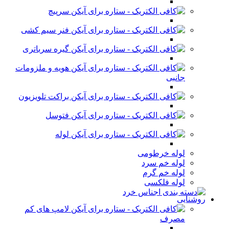
سرپیچ
فنر سیم کشی
گیره سرباتری
هویه و ملزومات
جانبی
براکت تلویزیون
فتوسل
لوله
لوله خرطومی
لوله خم سرد
لوله خم گرم
لوله فلکسی
روشنایی
لامپ های کم
مصرف