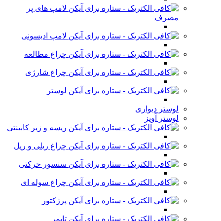
لامپ های پر
مصرف
لامپ ادیسونی
چراغ مطالعه
چراغ شارژی
لوستر
لوستر دیواری
لوستر آویز
ریسه و زیر کابینتی
چراغ ریلی و ریل
سنسور حرکتی
چراغ سوله ای
پرژکتور
تایمر