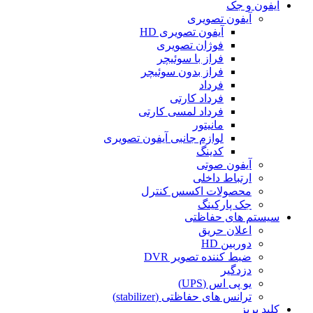
آیفون و جک
آیفون تصویری
آیفون تصویری HD
فوژان تصویری
فراز با سوئیچر
فراز بدون سوئیچر
فرداد
فرداد کارتی
فرداد لمسی کارتی
مانیتور
لوازم جانبی آیفون تصویری
کدینگ
آیفون صوتی
ارتباط داخلی
محصولات اکسس کنترل
جک پارکینگ
سیستم های حفاظتی
اعلان حریق
دوربین HD
ضبط کننده تصویر DVR
دزدگیر
یو پی اس (UPS)
ترانس های حفاظتی (stabilizer)
کلید پریز