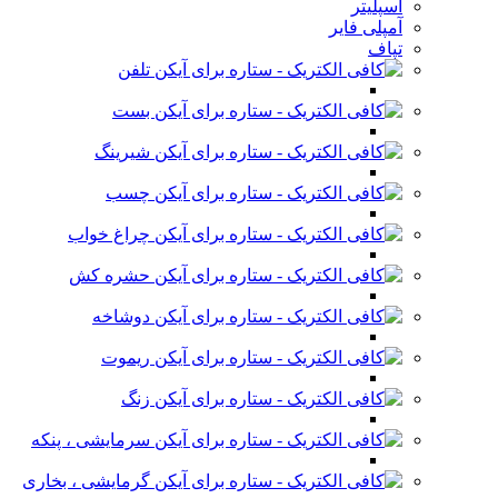
اسپلیتر
آمپلی فایر
تپاف
تلفن
بست
شیرینگ
چسب
چراغ خواب
حشره کش
دوشاخه
ریموت
زنگ
سرمایشی ، پنکه
گرمایشی ، بخاری