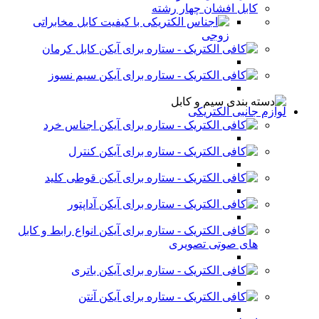
کابل افشان چهار رشته
کابل مخابراتی
زوجی
کابل کرمان
سیم نسوز
لوازم جانبی الکتریکی
اجناس خرد
کنترل
قوطی کلید
آداپتور
انواع رابط و کابل
های صوتی تصویری
باتری
آنتن