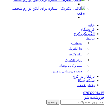
لوازم شخصی
برقی
خانه
فروشگاه
الکتریکی کرج
برندها
سیماران
دنا الکتریک
الکتروکاوه
ایران الکتریک
سیم و کابل لوشان
لامپ و روشنایی پارمیس
برقکار در کرج
شبکه همکا
پخش عمده
02632201415
فروشنده شو
جستجو