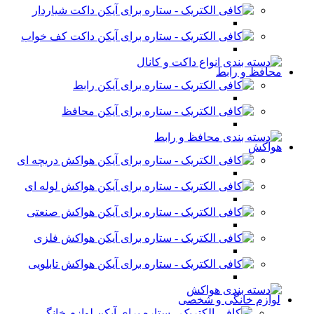
داکت شیاردار
داکت کف خواب
محافظ و رابط
رابط
محافظ
هواکش
هواکش دریچه ای
هواکش لوله ای
هواکش صنعتی
هواکش فلزی
هواکش تابلویی
لوازم خانگی و شخصی
لوازم خانگی