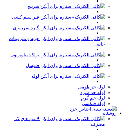
سرپیچ
فنر سیم کشی
گیره سرباتری
هویه و ملزومات
جانبی
براکت تلویزیون
فتوسل
لوله
لوله خرطومی
لوله خم سرد
لوله خم گرم
لوله فلکسی
روشنایی
لامپ های کم
مصرف