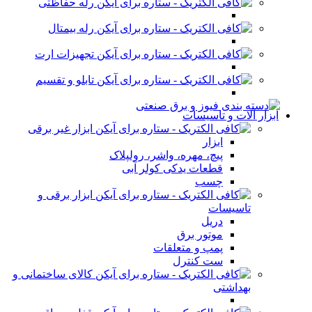
رله حفاظتی
رله بیمتال
تجهیزات ارت
تابلو و تقسیم
ابزار آلات و تاسیسات
ابزار غیر برقی
ابزار
پیچ، مهره، واشر، رولپلاک
قطعات یدکی کولر آبی
چسب
ابزار برقی و
تاسیسات
دریل
موتور برق
پمپ و متعلقات
ست کنترل
کالای ساختمانی و
بهداشتی