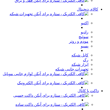
قفل و یراق
کالای دیجیتال
تجهیزات شبکه
اکتیو
رادیو
سوئیچ
مودم و روتر
پسیو
کابل شبکه
رک
ابزار شبکه
تجهیزات جانبی شبکه
لوازم جانبی موبایل
الکترونیک
داکت یا کانال
داکت چسبی
داکت ساده