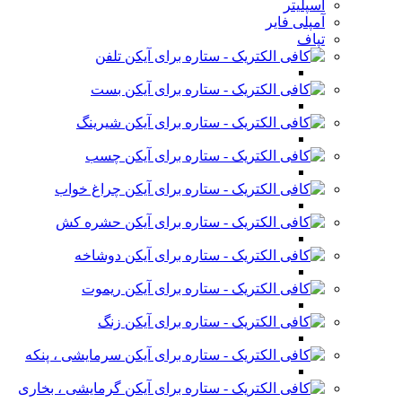
اسپلیتر
آمپلی فایر
تپاف
تلفن
بست
شیرینگ
چسب
چراغ خواب
حشره کش
دوشاخه
ریموت
زنگ
سرمایشی ، پنکه
گرمایشی ، بخاری