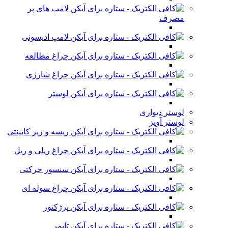
لامپ های پر
مصرف
لامپ ادیسونی
چراغ مطالعه
چراغ شارژی
لوستر
لوستر دیواری
لوستر آویز
ریسه و زیر کابینتی
چراغ ریلی و ریل
سنسور حرکتی
چراغ سوله ای
پرژکتور
تایمر