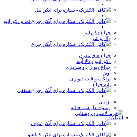
پنل
چراغ نما و دکوراتیو
چراغ دکوراتیو
وال واشر
چراغ
چراغ های مدرن
دکوراتیو و بالا آینه
چراغ دیواری و سردری
آویز
براکت و قاب دیواری
پایه چراغ
چراغ سقفی
تزئینی
ریموت دار سه حالته
اتصالات
موف
کابلشو