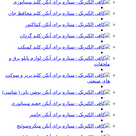
کلید مینیاتوری
کلید محافظ جان
کنتاکتور
کلید گردان
کلید کمپکت
لوازم تابلو برق و
ملحقات
کلید پریز و سوکت
های صنعتی
بوشن باتن ( شاسی)
جعبه مینیاتوری
جامپر
میکروسوئیچ