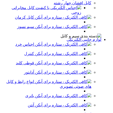
کابل افشان چهار رشته
کابل مخابراتی
زوجی
کابل کرمان
سیم نسوز
لوازم جانبی الکتریکی
اجناس خرد
کنترل
قوطی کلید
آداپتور
انواع رابط و کابل
های صوتی تصویری
باتری
آنتن