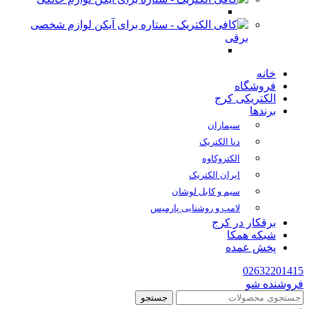
لوازم شخصی
برقی
خانه
فروشگاه
الکتریکی کرج
برندها
سیماران
دنا الکتریک
الکتروکاوه
ایران الکتریک
سیم و کابل لوشان
لامپ و روشنایی پارمیس
برقکار در کرج
شبکه همکا
پخش عمده
02632201415
فروشنده شو
جستجو