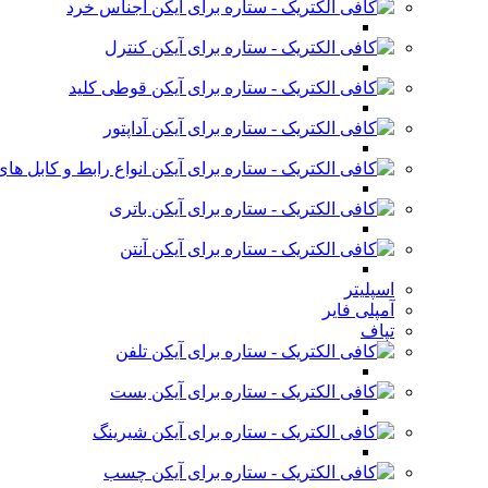
اجناس خرد
کنترل
قوطی کلید
آداپتور
انواع رابط و کابل ه
باتری
آنتن
اسپلیتر
آمپلی فایر
تپاف
تلفن
بست
شیرینگ
چسب