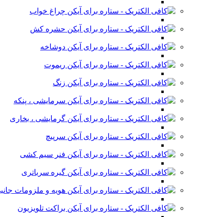
چراغ خواب
حشره کش
دوشاخه
ریموت
زنگ
سرمایشی ، پنکه
گرمایشی ، بخاری
سرپیچ
فنر سیم کشی
گیره سرباتری
هویه و ملزومات جانب
براکت تلویزیون