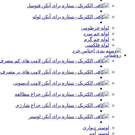
فتوسل
لوله
لوله خرطومی
لوله خم سرد
لوله خم گرم
لوله فلکسی
روشنایی
لامپ های کم مصرف
لامپ های پر مصرف
لامپ ادیسونی
چراغ مطالعه
چراغ شارژی
لوستر
لوستر دیواری
لوستر آویز