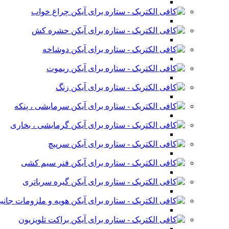
چراغ خواب
حشره کش
دوشاخه
ریموت
زنگ
سرمایشی ، پنکه
گرمایشی ، بخاری
سرپیچ
فنر سیم کشی
گیره سرباتری
هویه و ملزومات جانب
براکت تلویزیون