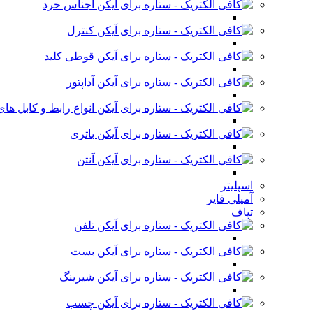
اجناس خرد
کنترل
قوطی کلید
آداپتور
انواع رابط و کابل ه
باتری
آنتن
اسپلیتر
آمپلی فایر
تپاف
تلفن
بست
شیرینگ
چسب