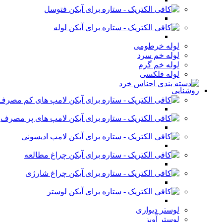
فتوسل
لوله
لوله خرطومی
لوله خم سرد
لوله خم گرم
لوله فلکسی
روشنایی
لامپ های کم مصرف
لامپ های پر مصرف
لامپ ادیسونی
چراغ مطالعه
چراغ شارژی
لوستر
لوستر دیواری
لوستر آویز