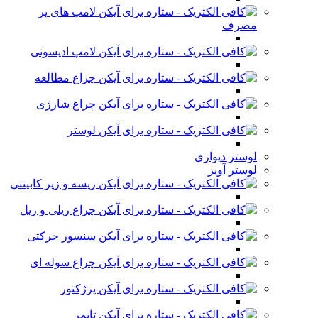
لامپ های پر
مصرف
لامپ ادیسونی
چراغ مطالعه
چراغ شارژی
لوستر
لوستر دیواری
لوستر آویز
ریسه و زیر کابینتی
چراغ ریلی و ریل
سنسور حرکتی
چراغ سوله ای
پرژکتور
تایمر