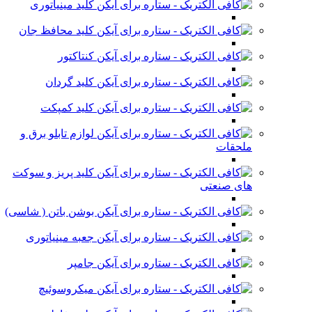
کلید مینیاتوری
کلید محافظ جان
کنتاکتور
کلید گردان
کلید کمپکت
لوازم تابلو برق و
ملحقات
کلید پریز و سوکت
های صنعتی
بوشن باتن ( شاسی)
جعبه مینیاتوری
جامپر
میکروسوئیچ