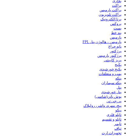
بخاری
براکت
براکت پارمیس
براکت تلویزیون
برنا الکترونیک
بروکس
بست
بند خط
پارمیس
پارمیس – هالوژن پنل FPL
پایه چراغ
پرژکتور
پرژکتور پارمیس
پریز کابینتی
پکیج
پکیج خورشیدی
پمپ و متعلقات
پنکه
پنکه سیماران
پنل
پنل خورشیدی
پوش باتن(شاسی)
پی جی تی
پیچ، مهره، واشر، رولپلاک
پیکو
تابلو فلزی
تابلو و تقسیم
تایمر
تپاف
تجهیزات ارت