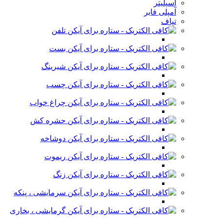
اسپلیتر
آمپلی فایر
تپاف
تلفن
بست
شیرینگ
چسب
چراغ خواب
حشره کش
دوشاخه
ریموت
زنگ
سرمایشی ، پنکه
گرمایشی ، بخاری