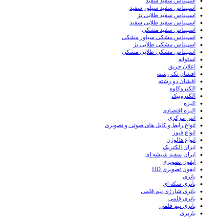
اسپیناس سفید سفید
اسپیناس سفید سیلور سفید
اسپیناس سفید طلایی بژ
اسپیناس سفید طلایی سفید
اسپیناس سفید مشکی
اسپیناس مشکی سیلور مشکی
اسپیناس مشکی طلایی بژ
اسپیناس مشکی طلایی مشکی
استوانه
اعلان حریق
افشان تک رشته
افشان دو رشته
الکتروکاوه
الکترونیک
الیزه
الیزه اقتصادی
انتن مرکزی
انواع رابط و کابل های صوتی و تصویری
انواع فیوز
انواع هالوژن
ایران الکتریک
ایران سفید شیشه ای
ایفون تصویری
ایفون تصویری HD
باتری
باتری سکه ای
باتری شارژی نیم قلمی
باتری قلمی
باتری نیم قلمی
باربری