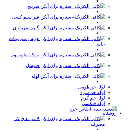
سرپیچ
فنر سیم کشی
گیره سرباتری
هویه و ملزومات
جانبی
براکت تلویزیون
فتوسل
لوله
لوله خرطومی
لوله خم سرد
لوله خم گرم
لوله فلکسی
روشنایی
لامپ های کم
مصرف