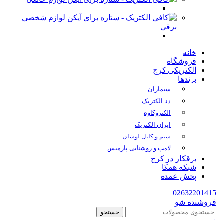
لوازم شخصی
برقی
خانه
فروشگاه
الکتریکی کرج
برندها
سیماران
دنا الکتریک
الکتروکاوه
ایران الکتریک
سیم و کابل لوشان
لامپ و روشنایی پارمیس
برقکار در کرج
شبکه همکا
پخش عمده
02632201415
فروشنده شو
جستجو