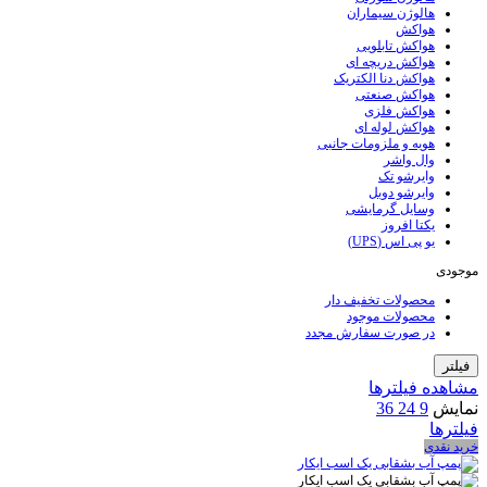
هالوژن سیماران
هواکش
هواکش تابلویی
هواکش دریچه ای
هواکش دنا الکتریک
هواکش صنعتی
هواکش فلزی
هواکش لوله ای
هویه و ملزومات جانبی
وال واشر
وایرشو تک
وایرشو دوبل
وسایل گرمایشی
یکتا افروز
یو پی اس (UPS)
موجودی
محصولات تخفیف دار
محصولات موجود
در صورت سفارش مجدد
فیلتر
مشاهده فیلترها
نمایش
9
24
36
فیلترها
خرید نقدی