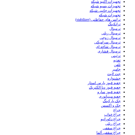
تجهیزات اکتیو شبکه
تجهیزات پسیو شبکه
تجهیزات جانبی شبکه
تجهیزات شبکه
ترانس های حفاظتی (stabilizer)
ترانکینگ
ترمینال
ترمینال ریلی
ترمینال زوجی
ترمینال سرامیکی
ترمینال شاخه ای
ترمینال فشاری
تزئینی
تغذیه
تلفن
جامپر
جت لایت
جشنواره
جعبه فیوز پارس استار
جعبه فیوز دنا الکتریک
جعبه فیوز سارو
جعبه مینیاتوری
جک پارکینگ
جک و اکسس
چراغ
چراغ خواب
چراغ دکوراتیو
چراغ ریلی
چراغ سقفی
چراغ سقفی آلما