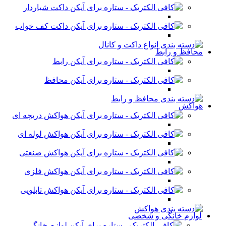
داکت شیاردار
داکت کف خواب
محافظ و رابط
رابط
محافظ
هواکش
هواکش دریچه ای
هواکش لوله ای
هواکش صنعتی
هواکش فلزی
هواکش تابلویی
لوازم خانگی و شخصی
لوازم خانگی