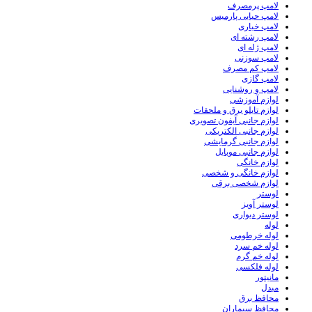
لامپ پرمصرف
لامپ حبابی پارمیس
لامپ خیاری
لامپ رشته ای
لامپ ژله ای
لامپ سوزنی
لامپ کم مصرف
لامپ گازی
لامپ و روشنایی
لوازم آموزشی
لوازم تابلو برق و ملحقات
لوازم جانبی آیفون تصویری
لوازم جانبی الکتریکی
لوازم جانبی گرمایشی
لوازم جانبی موبایل
لوازم خانگی
لوازم خانگی و شخصی
لوازم شخصی برقی
لوستر
لوستر آویز
لوستر دیواری
لوله
لوله خرطومی
لوله خم سرد
لوله خم گرم
لوله فلکسی
مانیتور
مبدل
محافظ برق
محافظ سیماران