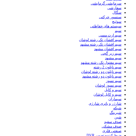
سرمایشی گرمایشی
سفارشی
سگال
سنسور حرکتی
سوئیچ
سیستم های حفاظتی
سیم
سیم ارت مسی
سیم افشان تک رشته لوشان
سیم افشان تک رشته مشهد
سیم افشان مشهد
سیم زیر گچی
سیم مشهد
سیم مفتول تک رشته مشهد
سیم نایلون 2 رشته
سیم نایلون دو رشته لوشان
سیم نایلون دو رشته مشهد
سیم نسوز
سیم نسوز لوشان
سیم و کابل
سیم و کابل لوشان
سیماران
شارژر و باتری شارژی
شبکه
شیرینگ
شین
صدف سفید
صدف مشکی
صنعتی فلزی
ضبط کننده تصویر DVR