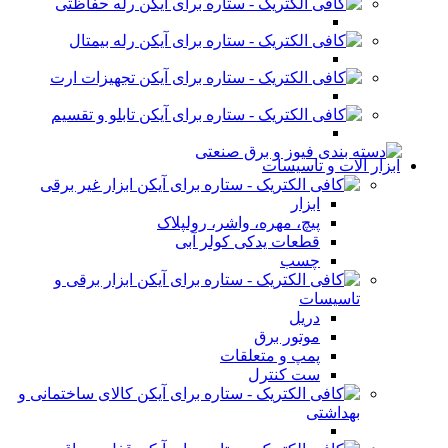
رله حفاظتی
رله بیمتال
تجهیزات ارت
تابلو و تقسیم
ابزار آلات و تاسیسات
ابزار غیر برقی
ابزار
پیچ، مهره، واشر، رولپلاک
قطعات یدکی کولر آبی
چسب
ابزار برقی و
تاسیسات
دریل
موتور برق
پمپ و متعلقات
ست کنترل
کالای ساختمانی و
بهداشتی