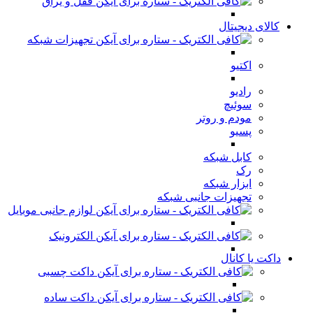
قفل و یراق
کالای دیجیتال
تجهیزات شبکه
اکتیو
رادیو
سوئیچ
مودم و روتر
پسیو
کابل شبکه
رک
ابزار شبکه
تجهیزات جانبی شبکه
لوازم جانبی موبایل
الکترونیک
داکت یا کانال
داکت چسبی
داکت ساده