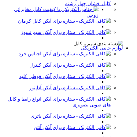
کابل افشان چهار رشته
کابل مخابراتی
زوجی
کابل کرمان
سیم نسوز
لوازم جانبی الکتریکی
اجناس خرد
کنترل
قوطی کلید
آداپتور
انواع رابط و کابل
های صوتی تصویری
باتری
آنتن