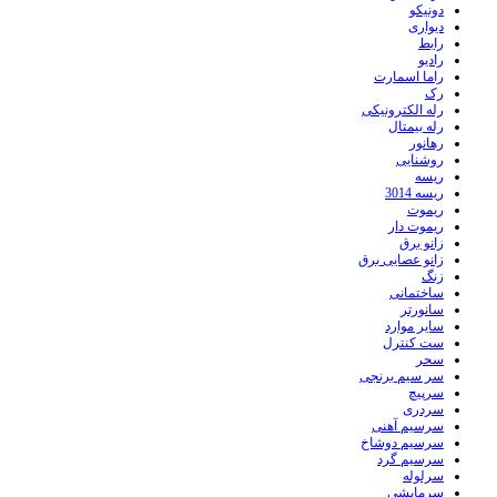
دونیکو
دیواری
رابط
رادیو
راما اسمارت
رک
رله الکترونیکی
رله بیمتال
رهانور
روشنایی
ریسه
ریسه 3014
ریموت
ریموت دار
زانو برق
زانو عصایی برق
زنگ
ساختمانی
سانورتر
سایر موارد
ست کنترل
سحر
سر سیم برنجی
سرپیچ
سردری
سرسیم آهنی
سرسیم دوشاخ
سرسیم گرد
سرلوله
سرمایشی