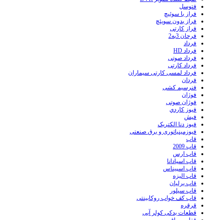
فتوسل
فراز با سوئیچ
فراز بدون سویئچ
فراز کارتی
فرحان 3به2
فرداد
فرداد HD
فرداد صوتی
فرداد کارتی
فرداد لمسی کارتی سیماران
فردان
فنرسیم کشی
فوژان
فوژان صوتی
فيوز کاردي
فیش
فیوز دنا الکتریک
فیوزمینیاتوری و برق صنعتی
قاب
قاب 2009
قاب ارس
قاب اسپادانا
قاب اسپیناس
قاب الیزه
قاب برلیان
قاب سیلور
قاب کف خواب روکابینتی
قرقره
قطعات یدکی کولر آبی