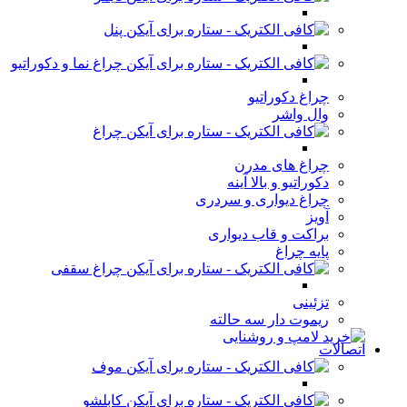
پنل
چراغ نما و دکوراتیو
چراغ دکوراتیو
وال واشر
چراغ
چراغ های مدرن
دکوراتیو و بالا آینه
چراغ دیواری و سردری
آویز
براکت و قاب دیواری
پایه چراغ
چراغ سقفی
تزئینی
ریموت دار سه حالته
اتصالات
موف
کابلشو