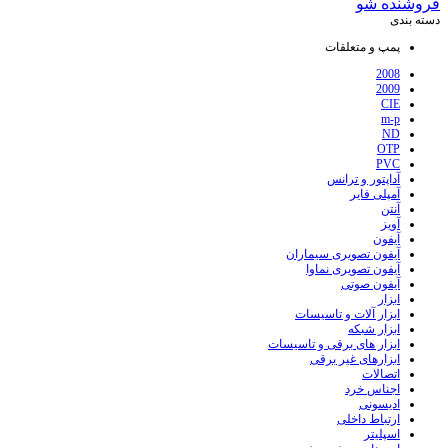
فروشنده شو
دسته بندی
پمپ و متعلقات
2008
2009
CIE
m-p
ND
OTP
PVC
آداپتور و ترانس
آمپلی فایر
آنتن
آویز
آیفون
آیفون تصویری سیماران
آیفون تصویری نماوا
آیفون صوتی
ابزار
ابزار آلات و تاسیسات
ابزار شبکه
ابزار های برقی و تاسیسات
ابزارهای غیر برقی
اتصالات
اجناس خرد
ادیسونی
ارتباط داخلی
اسپلیتر