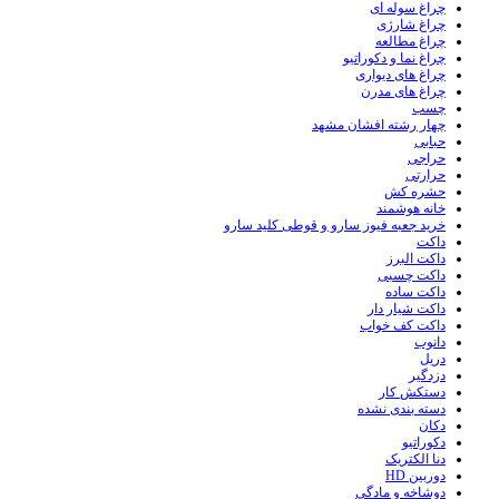
چراغ سوله ای
چراغ شارژی
چراغ مطالعه
چراغ نما و دکوراتیو
چراغ های دیواری
چراغ های مدرن
چسب
چهار رشته افشان مشهد
حبابی
حراجی
حرارتی
حشره کش
خانه هوشمند
خرید جعبه فیوز سارو و قوطی کلید سارو
داکت
داکت البرز
داکت چسبی
داکت ساده
داکت شیار دار
داکت کف خواب
دانوب
دریل
دزدگیر
دستکش کار
دسته بندی نشده
دکان
دکوراتیو
دنا الکتریک
دوربین HD
دوشاخه و مادگی