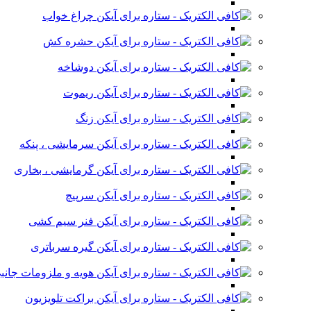
چراغ خواب
حشره کش
دوشاخه
ریموت
زنگ
سرمایشی ، پنکه
گرمایشی ، بخاری
سرپیچ
فنر سیم کشی
گیره سرباتری
هویه و ملزومات جانب
براکت تلویزیون