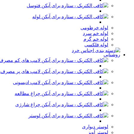
فتوسل
لوله
لوله خرطومی
لوله خم سرد
لوله خم گرم
لوله فلکسی
روشنایی
لامپ های کم مصرف
لامپ های پر مصرف
لامپ ادیسونی
چراغ مطالعه
چراغ شارژی
لوستر
لوستر دیواری
لوستر آویز