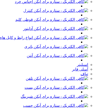
اجناس خرد
کنترل
قوطی کلید
آداپتور
انواع رابط و کابل ه
باتری
آنتن
اسپلیتر
آمپلی فایر
تپاف
تلفن
بست
شیرینگ
چسب