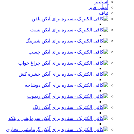
اسپلیتر
آمپلی فایر
تپاف
تلفن
بست
شیرینگ
چسب
چراغ خواب
حشره کش
دوشاخه
ریموت
زنگ
سرمایشی ، پنکه
گرمایشی ، بخاری