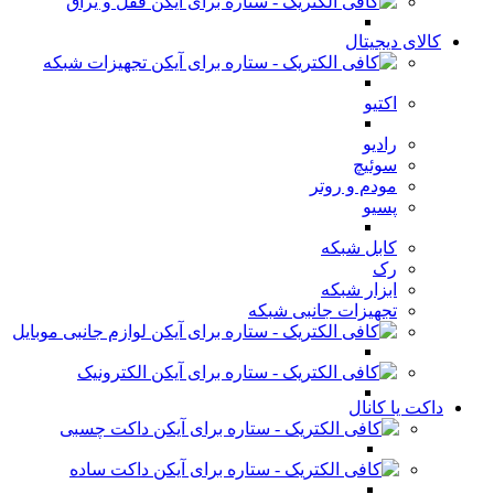
قفل و یراق
کالای دیجیتال
تجهیزات شبکه
اکتیو
رادیو
سوئیچ
مودم و روتر
پسیو
کابل شبکه
رک
ابزار شبکه
تجهیزات جانبی شبکه
لوازم جانبی موبایل
الکترونیک
داکت یا کانال
داکت چسبی
داکت ساده