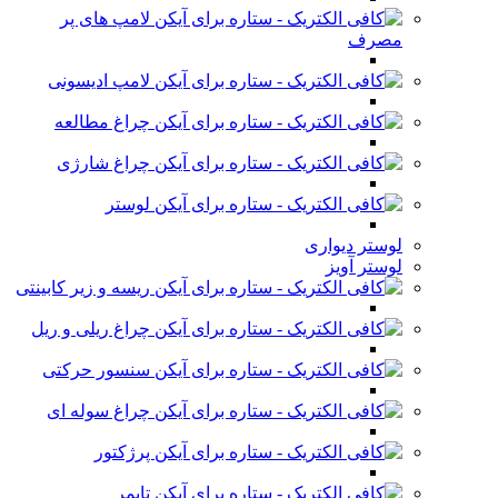
لامپ های پر
مصرف
لامپ ادیسونی
چراغ مطالعه
چراغ شارژی
لوستر
لوستر دیواری
لوستر آویز
ریسه و زیر کابینتی
چراغ ریلی و ریل
سنسور حرکتی
چراغ سوله ای
پرژکتور
تایمر