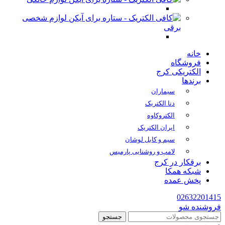
لوازم شخصی
برقی
خانه
فروشگاه
الکتریکی کرج
برندها
سیماران
دنا الکتریک
الکتروکاوه
ایران الکتریک
سیم و کابل لوشان
لامپ و روشنایی پارمیس
برقکار در کرج
شبکه همکا
پخش عمده
02632201415
فروشنده شو
جستجو