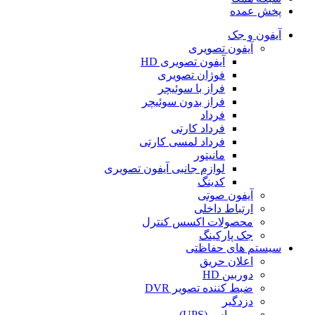
پخش عمده
آیفون و جک
آیفون تصویری
آیفون تصویری HD
فوژان تصویری
فراز با سوئیچر
فراز بدون سوئیچر
فرداد
فرداد کارتی
فرداد لمسی کارتی
مانیتور
لوازم جانبی آیفون تصویری
کدینگ
آیفون صوتی
ارتباط داخلی
محصولات اکسس کنترل
جک پارکینگ
سیستم های حفاظتی
اعلان حریق
دوربین HD
ضبط کننده تصویر DVR
دزدگیر
یو پی اس (UPS)