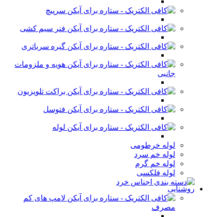
سرپیچ
فنر سیم کشی
گیره سرباتری
هویه و ملزومات
جانبی
براکت تلویزیون
فتوسل
لوله
لوله خرطومی
لوله خم سرد
لوله خم گرم
لوله فلکسی
روشنایی
لامپ های کم
مصرف