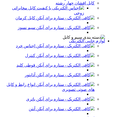
کابل افشان چهار رشته
کابل مخابراتی
زوجی
کابل کرمان
سیم نسوز
لوازم جانبی الکتریکی
اجناس خرد
کنترل
قوطی کلید
آداپتور
انواع رابط و کابل
های صوتی تصویری
باتری
آنتن