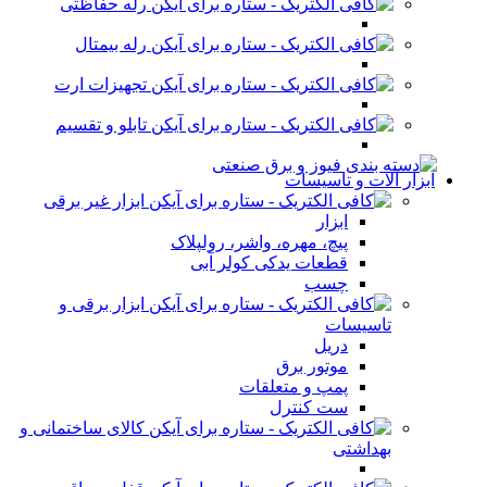
رله حفاظتی
رله بیمتال
تجهیزات ارت
تابلو و تقسیم
ابزار آلات و تاسیسات
ابزار غیر برقی
ابزار
پیچ، مهره، واشر، رولپلاک
قطعات یدکی کولر آبی
چسب
ابزار برقی و
تاسیسات
دریل
موتور برق
پمپ و متعلقات
ست کنترل
کالای ساختمانی و
بهداشتی