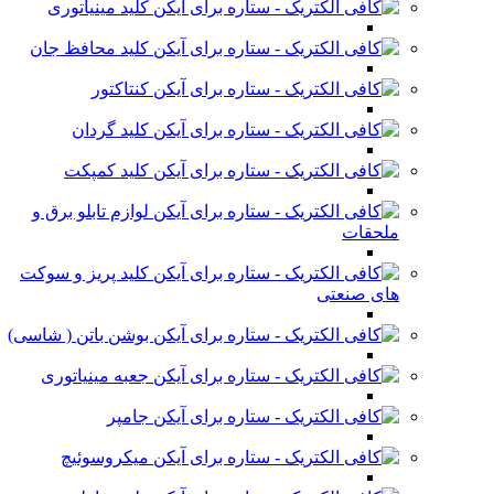
کلید مینیاتوری
کلید محافظ جان
کنتاکتور
کلید گردان
کلید کمپکت
لوازم تابلو برق و
ملحقات
کلید پریز و سوکت
های صنعتی
بوشن باتن ( شاسی)
جعبه مینیاتوری
جامپر
میکروسوئیچ