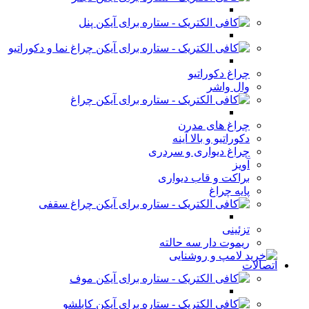
پنل
چراغ نما و دکوراتیو
چراغ دکوراتیو
وال واشر
چراغ
چراغ های مدرن
دکوراتیو و بالا آینه
چراغ دیواری و سردری
آویز
براکت و قاب دیواری
پایه چراغ
چراغ سقفی
تزئینی
ریموت دار سه حالته
اتصالات
موف
کابلشو