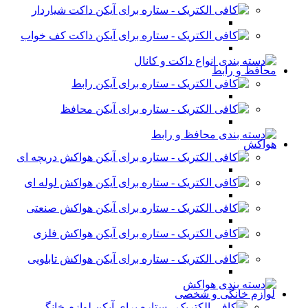
داکت شیاردار
داکت کف خواب
محافظ و رابط
رابط
محافظ
هواکش
هواکش دریچه ای
هواکش لوله ای
هواکش صنعتی
هواکش فلزی
هواکش تابلویی
لوازم خانگی و شخصی
لوازم خانگی