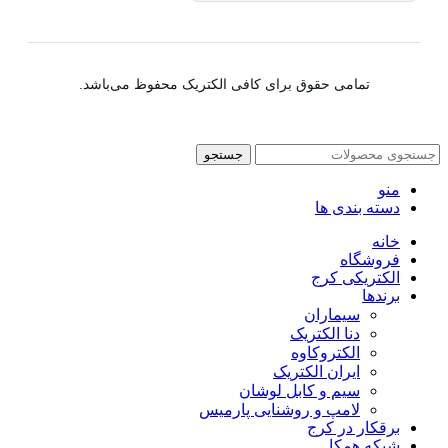
تمامی حقوق برای کافی الکتریک محفوظ می‌باشد.
جستجو
منو
دسته بندی ها
خانه
فروشگاه
الکتریکی کرج
برندها
سیماران
دنا الکتریک
الکتروکاوه
ایران الکتریک
سیم و کابل لوشان
لامپ و روشنایی پارمیس
برقکار در کرج
شبکه همکا