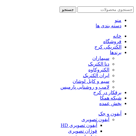
جستجو
منو
دسته بندی ها
خانه
فروشگاه
الکتریکی کرج
برندها
سیماران
دنا الکتریک
الکتروکاوه
ایران الکتریک
سیم و کابل لوشان
لامپ و روشنایی پارمیس
برقکار در کرج
شبکه همکا
پخش عمده
آیفون و جک
آیفون تصویری
آیفون تصویری HD
فوژان تصویری