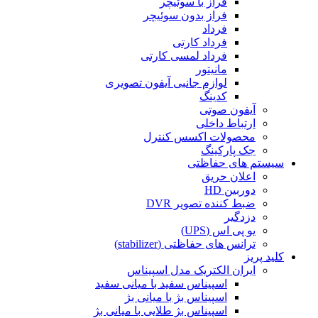
فراز با سوئیچر
فراز بدون سوئیچر
فرداد
فرداد کارتی
فرداد لمسی کارتی
مانیتور
لوازم جانبی آیفون تصویری
کدینگ
آیفون صوتی
ارتباط داخلی
محصولات اکسس کنترل
جک پارکینگ
سیستم های حفاظتی
اعلان حریق
دوربین HD
ضبط کننده تصویر DVR
دزدگیر
یو پی اس (UPS)
ترانس های حفاظتی (stabilizer)
کلید پریز
ایران الکتریک مدل اسپیناس
اسپیناس سفید با میانی سفید
اسپیناس بژ با میانی بژ
اسپیناس بژ طلایی با میانی بژ