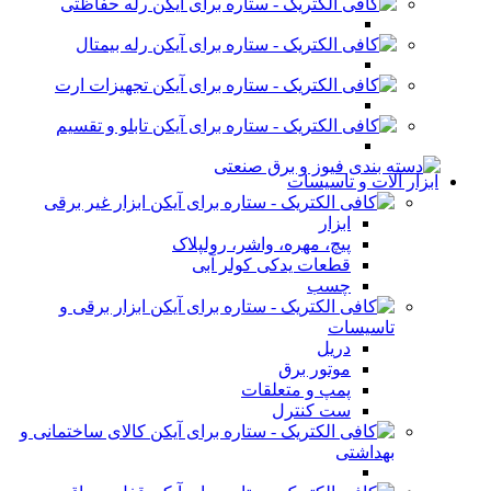
رله حفاظتی
رله بیمتال
تجهیزات ارت
تابلو و تقسیم
ابزار آلات و تاسیسات
ابزار غیر برقی
ابزار
پیچ، مهره، واشر، رولپلاک
قطعات یدکی کولر آبی
چسب
ابزار برقی و
تاسیسات
دریل
موتور برق
پمپ و متعلقات
ست کنترل
کالای ساختمانی و
بهداشتی