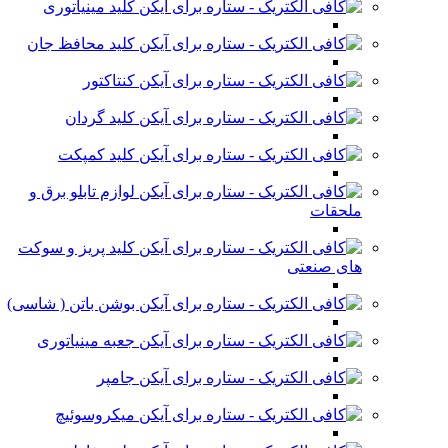
کلید مینیاتوری
کلید محافظ جان
کنتاکتور
کلید گردان
کلید کمپکت
لوازم تابلو برق و
ملحقات
کلید پریز و سوکت
های صنعتی
بوشن باتن ( شاسی)
جعبه مینیاتوری
جامپر
میکروسوئیچ