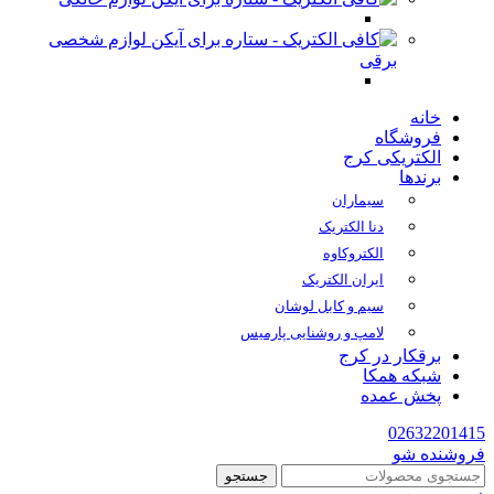
لوازم شخصی
برقی
خانه
فروشگاه
الکتریکی کرج
برندها
سیماران
دنا الکتریک
الکتروکاوه
ایران الکتریک
سیم و کابل لوشان
لامپ و روشنایی پارمیس
برقکار در کرج
شبکه همکا
پخش عمده
02632201415
فروشنده شو
جستجو