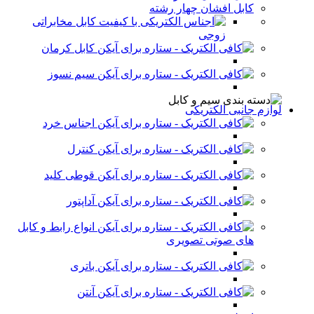
کابل افشان چهار رشته
کابل مخابراتی
زوجی
کابل کرمان
سیم نسوز
لوازم جانبی الکتریکی
اجناس خرد
کنترل
قوطی کلید
آداپتور
انواع رابط و کابل
های صوتی تصویری
باتری
آنتن