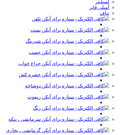
اسپلیتر
آمپلی فایر
تپاف
تلفن
بست
شیرینگ
چسب
چراغ خواب
حشره کش
دوشاخه
ریموت
زنگ
سرمایشی ، پنکه
گرمایشی ، بخاری