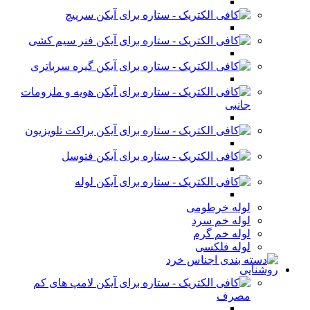
سرپیچ
فنر سیم کشی
گیره سرباتری
هویه و ملزومات
جانبی
براکت تلویزیون
فتوسل
لوله
لوله خرطومی
لوله خم سرد
لوله خم گرم
لوله فلکسی
روشنایی
لامپ های کم
مصرف