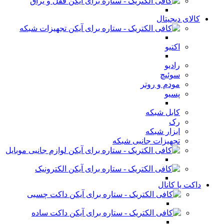
قفل و یراق
کالای دیجیتال
تجهیزات شبکه
اکتیو
رادیو
سوئیچ
مودم و روتر
پسیو
کابل شبکه
رک
ابزار شبکه
تجهیزات جانبی شبکه
لوازم جانبی موبایل
الکترونیک
داکت یا کانال
داکت چسبی
داکت ساده