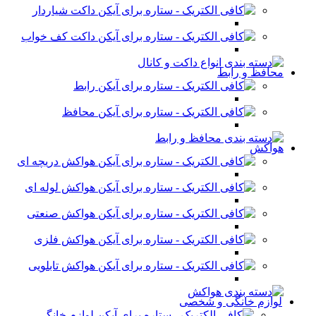
داکت شیاردار
داکت کف خواب
محافظ و رابط
رابط
محافظ
هواکش
هواکش دریچه ای
هواکش لوله ای
هواکش صنعتی
هواکش فلزی
هواکش تابلویی
لوازم خانگی و شخصی
لوازم خانگی