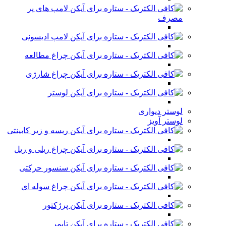
لامپ های پر
مصرف
لامپ ادیسونی
چراغ مطالعه
چراغ شارژی
لوستر
لوستر دیواری
لوستر آویز
ریسه و زیر کابینتی
چراغ ریلی و ریل
سنسور حرکتی
چراغ سوله ای
پرژکتور
تایمر