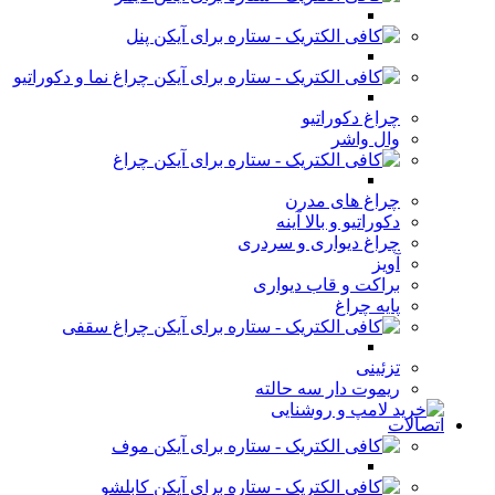
پنل
چراغ نما و دکوراتیو
چراغ دکوراتیو
وال واشر
چراغ
چراغ های مدرن
دکوراتیو و بالا آینه
چراغ دیواری و سردری
آویز
براکت و قاب دیواری
پایه چراغ
چراغ سقفی
تزئینی
ریموت دار سه حالته
اتصالات
موف
کابلشو