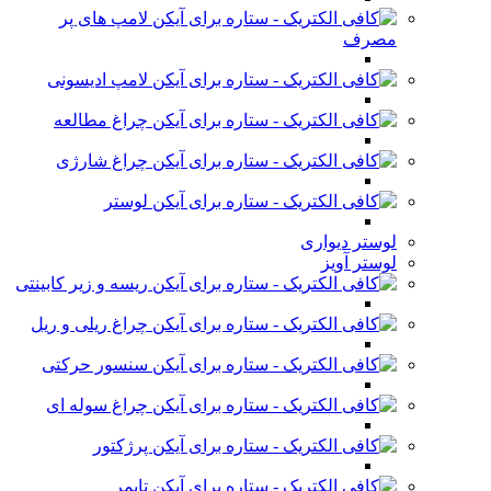
لامپ های پر
مصرف
لامپ ادیسونی
چراغ مطالعه
چراغ شارژی
لوستر
لوستر دیواری
لوستر آویز
ریسه و زیر کابینتی
چراغ ریلی و ریل
سنسور حرکتی
چراغ سوله ای
پرژکتور
تایمر