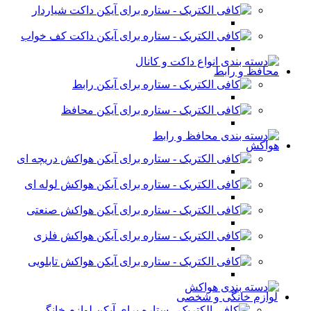
داکت شیاردار
داکت کف خواب
محافظ و رابط
رابط
محافظ
هواکش
هواکش دریچه ای
هواکش لوله ای
هواکش صنعتی
هواکش فلزی
هواکش تابلویی
لوازم خانگی و شخصی
لوازم خانگی