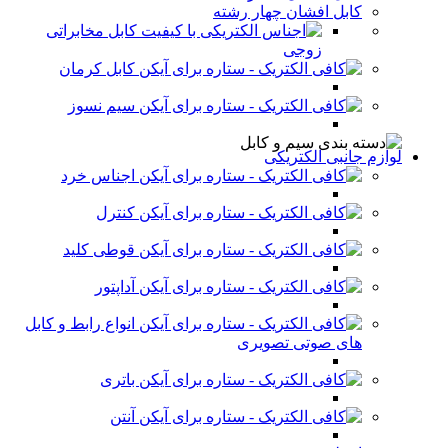
کابل افشان چهار رشته
کابل مخابراتی
زوجی
کابل کرمان
سیم نسوز
لوازم جانبی الکتریکی
اجناس خرد
کنترل
قوطی کلید
آداپتور
انواع رابط و کابل
های صوتی تصویری
باتری
آنتن