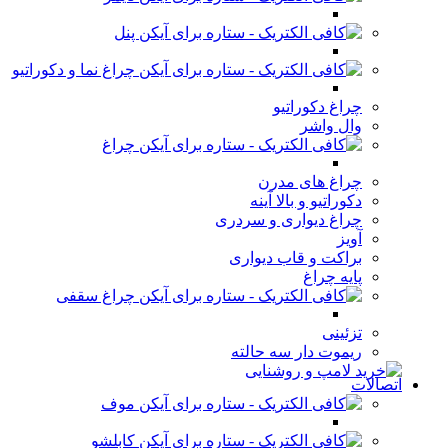
پنل
چراغ نما و دکوراتیو
چراغ دکوراتیو
وال واشر
چراغ
چراغ های مدرن
دکوراتیو و بالا آینه
چراغ دیواری و سردری
آویز
براکت و قاب دیواری
پایه چراغ
چراغ سقفی
تزئینی
ریموت دار سه حالته
اتصالات
موف
کابلشو