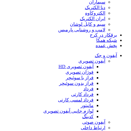
سیماران
دنا الکتریک
الکتروکاوه
ایران الکتریک
سیم و کابل لوشان
لامپ و روشنایی پارمیس
برقکار در کرج
شبکه همکا
پخش عمده
آیفون و جک
آیفون تصویری
آیفون تصویری HD
فوژان تصویری
فراز با سوئیچر
فراز بدون سوئیچر
فرداد
فرداد کارتی
فرداد لمسی کارتی
مانیتور
لوازم جانبی آیفون تصویری
کدینگ
آیفون صوتی
ارتباط داخلی