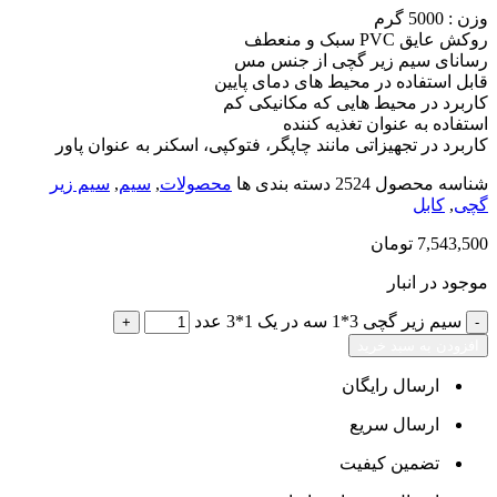
وزن : 5000 گرم
روکش عایق PVC سبک و منعطف
رسانای سیم زیر گچی از جنس مس
قابل استفاده در محیط های دمای پایین
کاربرد در محیط هایی که مکانیکی کم
استفاده به عنوان تغذیه کننده
کاربرد در تجهیزاتی مانند چاپگر، فتوکپی، اسکنر به عنوان پاور
شناسه محصول
2524
دسته بندی ها
محصولات
,
سیم
,
سیم زیر
گچی
,
کابل
7,543,500
تومان
موجود در انبار
سیم زیر گچی 3*1 سه در یک 1*3 عدد
افزودن به سبد خرید
ارسال رایگان
ارسال سریع
تضمین کیفیت