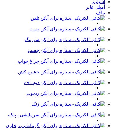
اسپلیتر
آمپلی فایر
تپاف
تلفن
بست
شیرینگ
چسب
چراغ خواب
حشره کش
دوشاخه
ریموت
زنگ
سرمایشی ، پنکه
گرمایشی ، بخاری