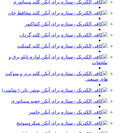
کلید مینیاتوری
کلید محافظ جان
کنتاکتور
کلید گردان
کلید کمپکت
لوازم تابلو برق و
ملحقات
کلید پریز و سوکت
های صنعتی
بوشن باتن ( شاسی)
جعبه مینیاتوری
جامپر
میکروسوئیچ