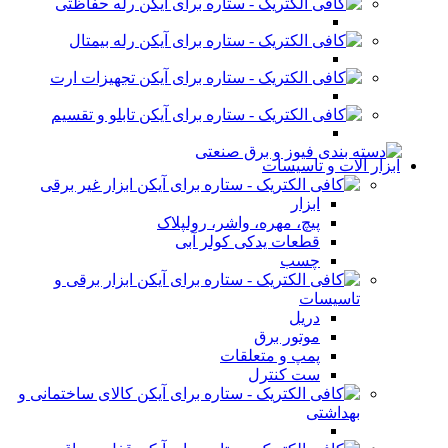
رله حفاظتی
رله بیمتال
تجهیزات ارت
تابلو و تقسیم
ابزار آلات و تاسیسات
ابزار غیر برقی
ابزار
پیچ، مهره، واشر، رولپلاک
قطعات یدکی کولر آبی
چسب
ابزار برقی و
تاسیسات
دریل
موتور برق
پمپ و متعلقات
ست کنترل
کالای ساختمانی و
بهداشتی