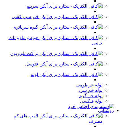
سرپیچ
فنر سیم کشی
گیره سرباتری
هویه و ملزومات
جانبی
براکت تلویزیون
فتوسل
لوله
لوله خرطومی
لوله خم سرد
لوله خم گرم
لوله فلکسی
روشنایی
لامپ های کم
مصرف