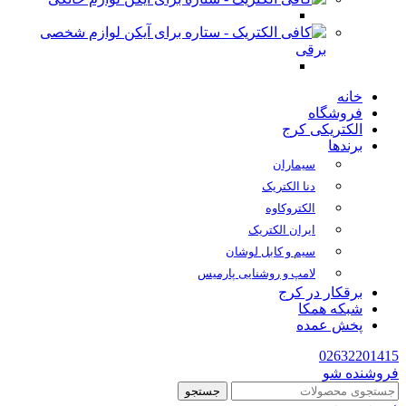
لوازم شخصی
برقی
خانه
فروشگاه
الکتریکی کرج
برندها
سیماران
دنا الکتریک
الکتروکاوه
ایران الکتریک
سیم و کابل لوشان
لامپ و روشنایی پارمیس
برقکار در کرج
شبکه همکا
پخش عمده
02632201415
فروشنده شو
جستجو