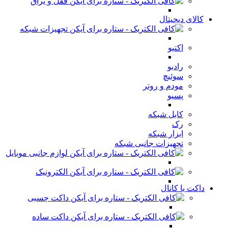
قفل و یراق
کالای دیجیتال
تجهیزات شبکه
اکتیو
رادیو
سوئیچ
مودم و روتر
پسیو
کابل شبکه
رک
ابزار شبکه
تجهیزات جانبی شبکه
لوازم جانبی موبایل
الکترونیک
داکت یا کانال
داکت چسبی
داکت ساده