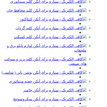
کلید مینیاتوری
کلید محافظ جان
کنتاکتور
کلید گردان
کلید کمپکت
لوازم تابلو برق و
ملحقات
کلید پریز و سوکت
های صنعتی
بوشن باتن ( شاسی)
جعبه مینیاتوری
جامپر
میکروسوئیچ