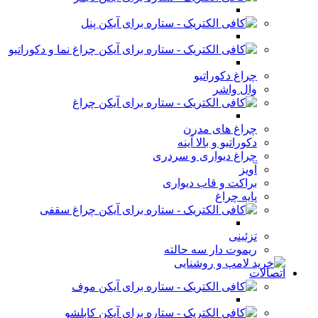
پنل
چراغ نما و دکوراتیو
چراغ دکوراتیو
وال واشر
چراغ
چراغ های مدرن
دکوراتیو و بالا آینه
چراغ دیواری و سردری
آویز
براکت و قاب دیواری
پایه چراغ
چراغ سقفی
تزئینی
ریموت دار سه حالته
اتصالات
موف
کابلشو