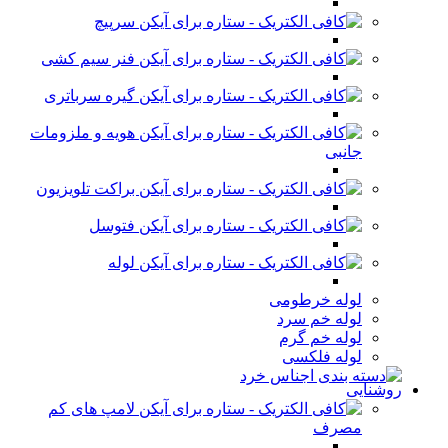
سرپیچ
فنر سیم کشی
گیره سرباتری
هویه و ملزومات
جانبی
براکت تلویزیون
فتوسل
لوله
لوله خرطومی
لوله خم سرد
لوله خم گرم
لوله فلکسی
روشنایی
لامپ های کم
مصرف