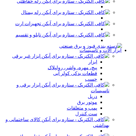
رله حفاظتی
رله بیمتال
تجهیزات ارت
تابلو و تقسیم
ابزار آلات و تاسیسات
ابزار غیر برقی
ابزار
پیچ، مهره، واشر، رولپلاک
قطعات یدکی کولر آبی
چسب
ابزار برقی و
تاسیسات
دریل
موتور برق
پمپ و متعلقات
ست کنترل
کالای ساختمانی و
بهداشتی