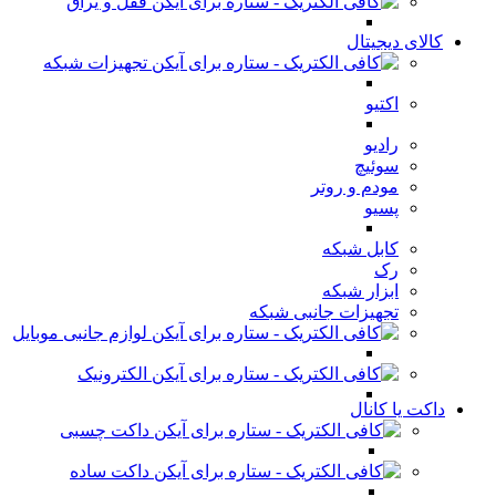
قفل و یراق
کالای دیجیتال
تجهیزات شبکه
اکتیو
رادیو
سوئیچ
مودم و روتر
پسیو
کابل شبکه
رک
ابزار شبکه
تجهیزات جانبی شبکه
لوازم جانبی موبایل
الکترونیک
داکت یا کانال
داکت چسبی
داکت ساده