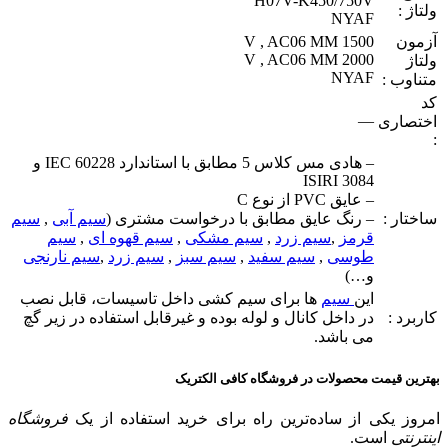
H07V-K450/750V
ولتاژ :
NYAF
آزمون
1500 V , AC06 MM
2000 V , AC06 MM
ولتاژ
NYAF
متناوب :
کد
—
اختصاری
:
– هادی مس کلاس 5 مطابق با استاندارد IEC 60228 و
ISIRI 3084
– عایق PVC از نوع C
ساختار :
– رنگ عایق مطابق با درخواست مشتری (
سیم آبی
,
سیم
قرمز
,
سیم زرد
,
سیم مشکی
,
سیم قهوه ای
,
سیم
طوسی
,
سیم سفید
,
سیم سبز
,
سیم زرد
,
سیم نارنجی
و…)
این
سیم
ها برای سیم کشی داخل تاسیسات، قابل نصب
کاربرد :
در داخل کانال و لوله بوده و غیرقابل استفاده در زیر گچ
می باشد.
بهترین قیمت محصولات در فروشگاه کافی الکتریک
امروز یکی از ساده‌ترین راه برای خرید استفاده از یک
فروشگاه
اینترنتی
است.