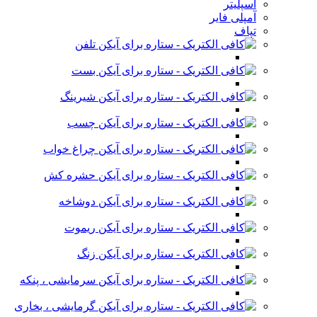
اسپلیتر
آمپلی فایر
تپاف
تلفن
بست
شیرینگ
چسب
چراغ خواب
حشره کش
دوشاخه
ریموت
زنگ
سرمایشی ، پنکه
گرمایشی ، بخاری