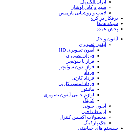
ایران الکتریک
سیم و کابل لوشان
لامپ و روشنایی پارمیس
برقکار در کرج
شبکه همکا
پخش عمده
آیفون و جک
آیفون تصویری
آیفون تصویری HD
فوژان تصویری
فراز با سوئیچر
فراز بدون سوئیچر
فرداد
فرداد کارتی
فرداد لمسی کارتی
مانیتور
لوازم جانبی آیفون تصویری
کدینگ
آیفون صوتی
ارتباط داخلی
محصولات اکسس کنترل
جک پارکینگ
سیستم های حفاظتی