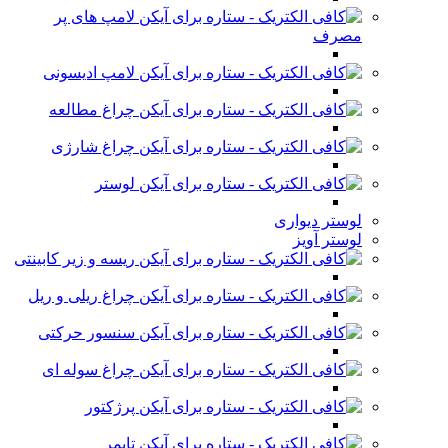
لامپ های پر
مصرف
لامپ ادیسونی
چراغ مطالعه
چراغ شارژی
لوستر
لوستر دیواری
لوستر آویز
ریسه و زیر کابینتی
چراغ ریلی و ریل
سنسور حرکتی
چراغ سوله ای
پرژکتور
تایمر