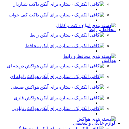
داکت شیاردار
داکت کف خواب
محافظ و رابط
رابط
محافظ
هواکش
هواکش دریچه ای
هواکش لوله ای
هواکش صنعتی
هواکش فلزی
هواکش تابلویی
لوازم خانگی و شخصی
لوازم خانگی