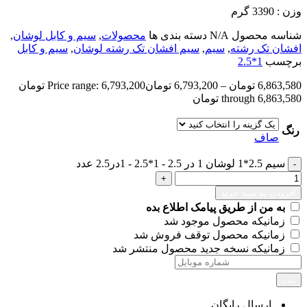
وزن : 3390 گرم
شناسه محصول
N/A
دسته بندی ها
محصولات
,
سیم و کابل لوشان
,
افشان تک رشته
,
سیم
,
سیم افشان تک رشته لوشان
,
سیم و کابل
برچسب
1*2.5
6,863,580
تومان
–
6,793,200
تومان
Price range: 6,793,200 تومان
through 6,863,580 تومان
رنگ
صاف
سیم 2.5*1 لوشان 1 در 2.5 - 1*2.5 - 1در2.5 عدد
افزودن به سبد خرید
به من از طریق پیامک اطلاع بده
زمانیکه محصول موجود شد
زمانیکه محصول توقف فروش شد
زمانیکه نسخه جدید محصول منتشر شد
ثبت
ارسال رایگان