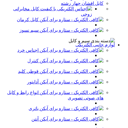
کابل افشان چهار رشته
کابل مخابراتی
زوجی
کابل کرمان
سیم نسوز
لوازم جانبی الکتریکی
اجناس خرد
کنترل
قوطی کلید
آداپتور
انواع رابط و کابل
های صوتی تصویری
باتری
آنتن