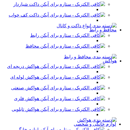
داکت شیاردار
داکت کف خواب
محافظ و رابط
رابط
محافظ
هواکش
هواکش دریچه ای
هواکش لوله ای
هواکش صنعتی
هواکش فلزی
هواکش تابلویی
لوازم خانگی و شخصی
لوازم خانگی