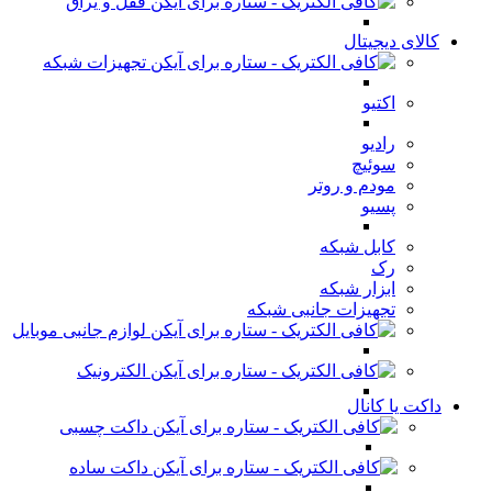
قفل و یراق
کالای دیجیتال
تجهیزات شبکه
اکتیو
رادیو
سوئیچ
مودم و روتر
پسیو
کابل شبکه
رک
ابزار شبکه
تجهیزات جانبی شبکه
لوازم جانبی موبایل
الکترونیک
داکت یا کانال
داکت چسبی
داکت ساده