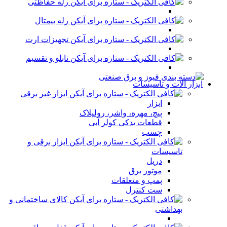
رله حفاظتی
رله بیمتال
تجهیزات ارت
تابلو و تقسیم
ابزار آلات و تاسیسات
ابزار غیر برقی
ابزار
پیچ، مهره، واشر، رولپلاک
قطعات یدکی کولر آبی
چسب
ابزار برقی و
تاسیسات
دریل
موتور برق
پمپ و متعلقات
ست کنترل
کالای ساختمانی و
بهداشتی