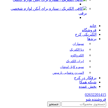
لوازم شخصی
برقی
خانه
فروشگاه
الکتریکی کرج
برندها
سیماران
دنا الکتریک
الکتروکاوه
ایران الکتریک
سیم و کابل لوشان
لامپ و روشنایی پارمیس
برقکار در کرج
شبکه همکا
پخش عمده
02632201415
فروشنده شو
جستجو