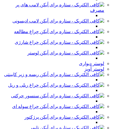
لامپ های پر
مصرف
لامپ ادیسونی
چراغ مطالعه
چراغ شارژی
لوستر
لوستر دیواری
لوستر آویز
ریسه و زیر کابینتی
چراغ ریلی و ریل
سنسور حرکتی
چراغ سوله ای
پرژکتور
تایمر