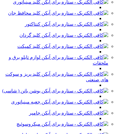
کلید مینیاتوری
کلید محافظ جان
کنتاکتور
کلید گردان
کلید کمپکت
لوازم تابلو برق و
ملحقات
کلید پریز و سوکت
های صنعتی
بوشن باتن ( شاسی)
جعبه مینیاتوری
جامپر
میکروسوئیچ