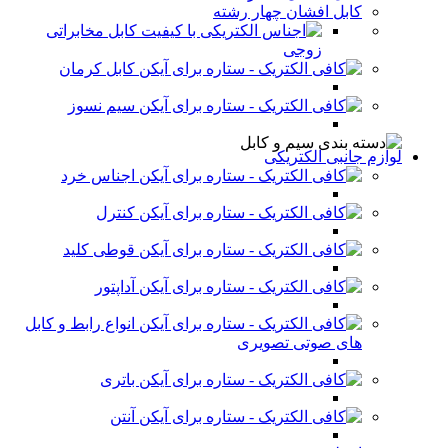
کابل افشان چهار رشته
کابل مخابراتی
زوجی
کابل کرمان
سیم نسوز
لوازم جانبی الکتریکی
اجناس خرد
کنترل
قوطی کلید
آداپتور
انواع رابط و کابل
های صوتی تصویری
باتری
آنتن