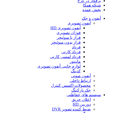
برقکار در کرج
شبکه همکا
پخش عمده
آیفون و جک
آیفون تصویری
آیفون تصویری HD
فوژان تصویری
فراز با سوئیچر
فراز بدون سوئیچر
فرداد
فرداد کارتی
فرداد لمسی کارتی
مانیتور
لوازم جانبی آیفون تصویری
کدینگ
آیفون صوتی
ارتباط داخلی
محصولات اکسس کنترل
جک پارکینگ
سیستم های حفاظتی
اعلان حریق
دوربین HD
ضبط کننده تصویر DVR