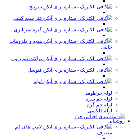
سرپیچ
فنر سیم کشی
گیره سرباتری
هویه و ملزومات
جانبی
براکت تلویزیون
فتوسل
لوله
لوله خرطومی
لوله خم سرد
لوله خم گرم
لوله فلکسی
روشنایی
لامپ های کم
مصرف