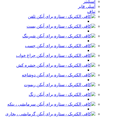
اسپلیتر
آمپلی فایر
تپاف
تلفن
بست
شیرینگ
چسب
چراغ خواب
حشره کش
دوشاخه
ریموت
زنگ
سرمایشی ، پنکه
گرمایشی ، بخاری