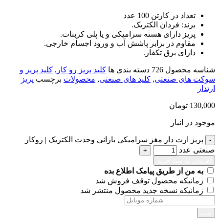
تعداد در کارتن 100 عدد
برند: فردان الکتریک.
پریز دارای هسته سرامیکی و یا پلی کربنات.
مقاوم در برابر پاشش آب و ورود اجسام خارجی.
دارای برق تکفاز.
شناسه محصول
726
دسته بندی ها
کلید پریز رو کار
,
کلید پریز و
سوکت های صنعتی
,
کلید های صنعتی
,
محصولات
برچسب
پریز
ارتدار
130,000
تومان
موجود در انبار
پریز ارت دار مغز سرامیکی بارانی وحدت الکتریک | روکار
صنعتی عدد
افزودن به سبد خرید
به من از طریق پیامک اطلاع بده
زمانیکه محصول توقف فروش شد
زمانیکه نسخه جدید محصول منتشر شد
ثبت