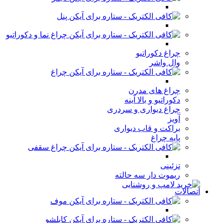
پنل
چراغ نما و دکوراتیو
چراغ دکوراتیو
وال واشر
چراغ
چراغ های مدرن
دکوراتیو و بالا آینه
چراغ دیواری و سردری
آویز
براکت و قاب دیواری
پایه چراغ
چراغ سقفی
تزئینی
ریموت دار سه حالته
اتصالات
موف
کابلشو