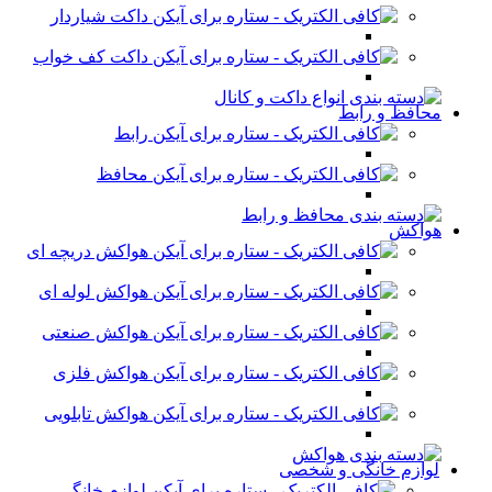
داکت شیاردار
داکت کف خواب
محافظ و رابط
رابط
محافظ
هواکش
هواکش دریچه ای
هواکش لوله ای
هواکش صنعتی
هواکش فلزی
هواکش تابلویی
لوازم خانگی و شخصی
لوازم خانگی