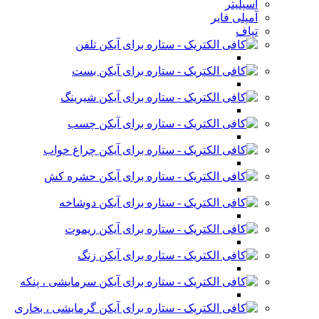
اسپلیتر
آمپلی فایر
تپاف
تلفن
بست
شیرینگ
چسب
چراغ خواب
حشره کش
دوشاخه
ریموت
زنگ
سرمایشی ، پنکه
گرمایشی ، بخاری