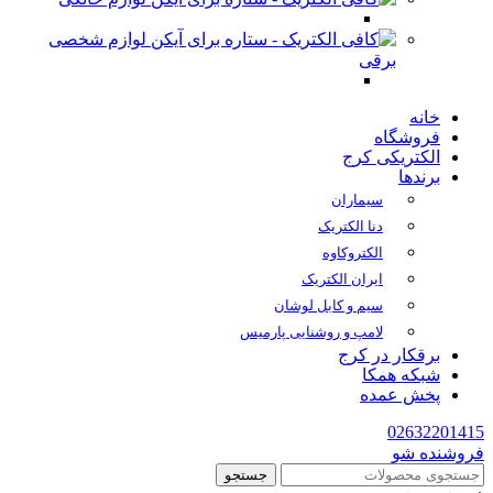
لوازم شخصی
برقی
خانه
فروشگاه
الکتریکی کرج
برندها
سیماران
دنا الکتریک
الکتروکاوه
ایران الکتریک
سیم و کابل لوشان
لامپ و روشنایی پارمیس
برقکار در کرج
شبکه همکا
پخش عمده
02632201415
فروشنده شو
جستجو