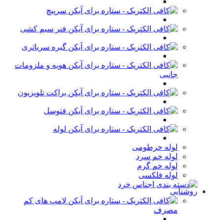
سرپیچ
فنر سیم کشی
گیره سرباتری
هویه و ملزومات
جانبی
براکت تلویزیون
فتوسل
لوله
لوله خرطومی
لوله خم سرد
لوله خم گرم
لوله فلکسی
روشنایی
لامپ های کم
مصرف