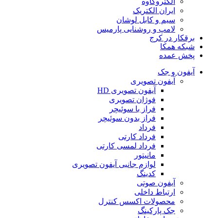
الکتروکاوه
ایران الکتریک
سیم و کابل لوشان
لامپ و روشنایی پارمیس
برقکار در کرج
شبکه همکا
پخش عمده
آیفون و جک
آیفون تصویری
آیفون تصویری HD
فوژان تصویری
فراز با سوئیچر
فراز بدون سوئیچر
فرداد
فرداد کارتی
فرداد لمسی کارتی
مانیتور
لوازم جانبی آیفون تصویری
کدینگ
آیفون صوتی
ارتباط داخلی
محصولات اکسس کنترل
جک پارکینگ