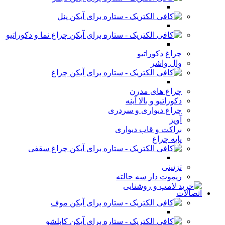
پنل
چراغ نما و دکوراتیو
چراغ دکوراتیو
وال واشر
چراغ
چراغ های مدرن
دکوراتیو و بالا آینه
چراغ دیواری و سردری
آویز
براکت و قاب دیواری
پایه چراغ
چراغ سقفی
تزئینی
ریموت دار سه حالته
اتصالات
موف
کابلشو