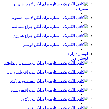
لامپ های پر
مصرف
لامپ ادیسونی
چراغ مطالعه
چراغ شارژی
لوستر
لوستر دیواری
لوستر آویز
ریسه و زیر کابینتی
چراغ ریلی و ریل
سنسور حرکتی
چراغ سوله ای
پرژکتور
تایمر