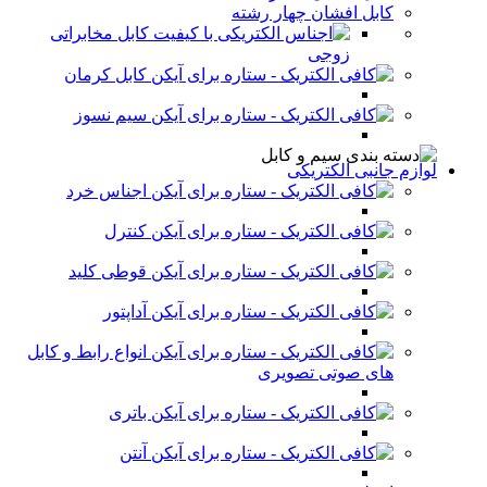
کابل افشان چهار رشته
کابل مخابراتی
زوجی
کابل کرمان
سیم نسوز
لوازم جانبی الکتریکی
اجناس خرد
کنترل
قوطی کلید
آداپتور
انواع رابط و کابل
های صوتی تصویری
باتری
آنتن