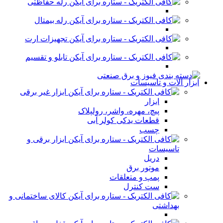
رله حفاظتی
رله بیمتال
تجهیزات ارت
تابلو و تقسیم
ابزار آلات و تاسیسات
ابزار غیر برقی
ابزار
پیچ، مهره، واشر، رولپلاک
قطعات یدکی کولر آبی
چسب
ابزار برقی و
تاسیسات
دریل
موتور برق
پمپ و متعلقات
ست کنترل
کالای ساختمانی و
بهداشتی