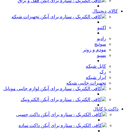
قفل و یراق
کالای دیجیتال
تجهیزات شبکه
اکتیو
رادیو
سوئیچ
مودم و روتر
پسیو
کابل شبکه
رک
ابزار شبکه
تجهیزات جانبی شبکه
لوازم جانبی موبایل
الکترونیک
داکت یا کانال
داکت چسبی
داکت ساده