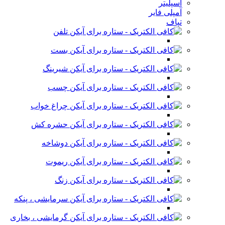
اسپلیتر
آمپلی فایر
تپاف
تلفن
بست
شیرینگ
چسب
چراغ خواب
حشره کش
دوشاخه
ریموت
زنگ
سرمایشی ، پنکه
گرمایشی ، بخاری