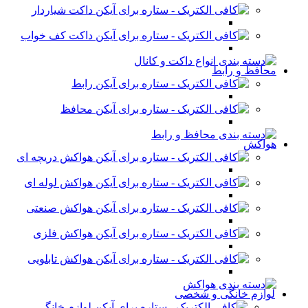
داکت شیاردار
داکت کف خواب
محافظ و رابط
رابط
محافظ
هواکش
هواکش دریچه ای
هواکش لوله ای
هواکش صنعتی
هواکش فلزی
هواکش تابلویی
لوازم خانگی و شخصی
لوازم خانگی