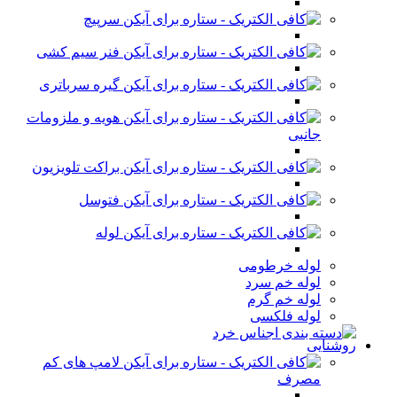
سرپیچ
فنر سیم کشی
گیره سرباتری
هویه و ملزومات
جانبی
براکت تلویزیون
فتوسل
لوله
لوله خرطومی
لوله خم سرد
لوله خم گرم
لوله فلکسی
روشنایی
لامپ های کم
مصرف