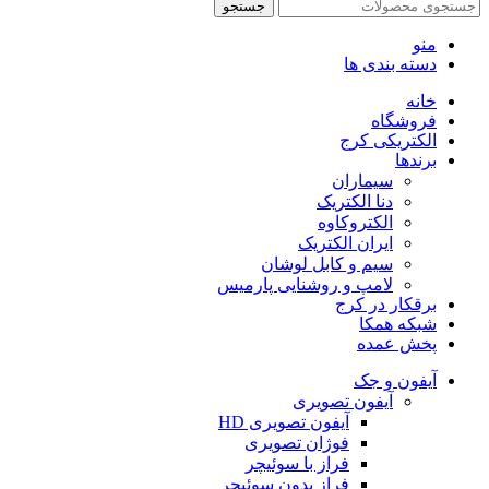
جستجو
منو
دسته بندی ها
خانه
فروشگاه
الکتریکی کرج
برندها
سیماران
دنا الکتریک
الکتروکاوه
ایران الکتریک
سیم و کابل لوشان
لامپ و روشنایی پارمیس
برقکار در کرج
شبکه همکا
پخش عمده
آیفون و جک
آیفون تصویری
آیفون تصویری HD
فوژان تصویری
فراز با سوئیچر
فراز بدون سوئیچر