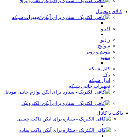
قفل و یراق
کالای دیجیتال
تجهیزات شبکه
اکتیو
رادیو
سوئیچ
مودم و روتر
پسیو
کابل شبکه
رک
ابزار شبکه
تجهیزات جانبی شبکه
لوازم جانبی موبایل
الکترونیک
داکت یا کانال
داکت چسبی
داکت ساده