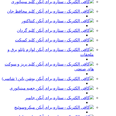
کلید مینیاتوری
کلید محافظ جان
کنتاکتور
کلید گردان
کلید کمپکت
لوازم تابلو برق و
ملحقات
کلید پریز و سوکت
های صنعتی
بوشن باتن ( شاسی)
جعبه مینیاتوری
جامپر
میکروسوئیچ