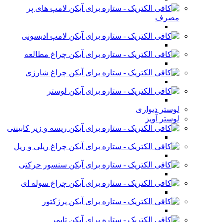
لامپ های پر
مصرف
لامپ ادیسونی
چراغ مطالعه
چراغ شارژی
لوستر
لوستر دیواری
لوستر آویز
ریسه و زیر کابینتی
چراغ ریلی و ریل
سنسور حرکتی
چراغ سوله ای
پرژکتور
تایمر