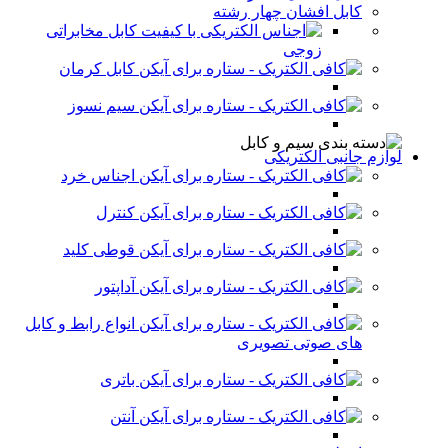
کابل افشان چهار رشته
کابل مخابراتی
زوجی
کابل کرمان
سیم نسوز
لوازم جانبی الکتریکی
اجناس خرد
کنترل
قوطی کلید
آداپتور
انواع رابط و کابل
های صوتی تصویری
باتری
آنتن