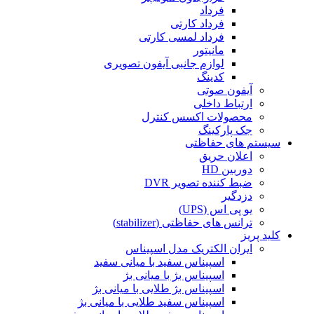
فرداد
فرداد کارتی
فرداد لمسی کارتی
مانیتور
لوازم جانبی آیفون تصویری
کدینگ
آیفون صوتی
ارتباط داخلی
محصولات اکسس کنترل
جک پارکینگ
سیستم های حفاظتی
اعلان حریق
دوربین HD
ضبط کننده تصویر DVR
دزدگیر
یو پی اس (UPS)
ترانس های حفاظتی (stabilizer)
کلید پریز
ایران الکتریک مدل اسپیناس
اسپیناس سفید با میانی سفید
اسپیناس بژ با میانی بژ
اسپیناس بژ طلایی با میانی بژ
اسپیناس سفید طلایی با میانی بژ