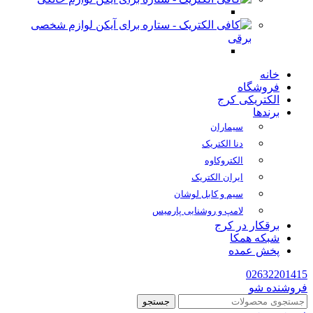
لوازم شخصی
برقی
خانه
فروشگاه
الکتریکی کرج
برندها
سیماران
دنا الکتریک
الکتروکاوه
ایران الکتریک
سیم و کابل لوشان
لامپ و روشنایی پارمیس
برقکار در کرج
شبکه همکا
پخش عمده
02632201415
فروشنده شو
جستجو