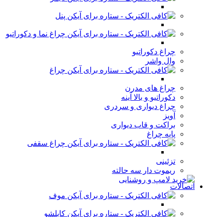
پنل
چراغ نما و دکوراتیو
چراغ دکوراتیو
وال واشر
چراغ
چراغ های مدرن
دکوراتیو و بالا آینه
چراغ دیواری و سردری
آویز
براکت و قاب دیواری
پایه چراغ
چراغ سقفی
تزئینی
ریموت دار سه حالته
اتصالات
موف
کابلشو