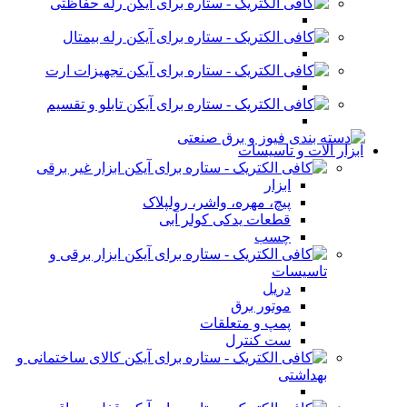
رله حفاظتی
رله بیمتال
تجهیزات ارت
تابلو و تقسیم
ابزار آلات و تاسیسات
ابزار غیر برقی
ابزار
پیچ، مهره، واشر، رولپلاک
قطعات یدکی کولر آبی
چسب
ابزار برقی و
تاسیسات
دریل
موتور برق
پمپ و متعلقات
ست کنترل
کالای ساختمانی و
بهداشتی