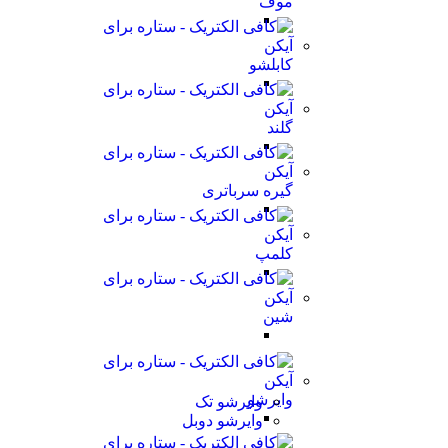
موف
کابلشو
گلند
گیره سرباتری
کلمپ
شین
وایرشو
وایرشو تک
وایرشو دوبل