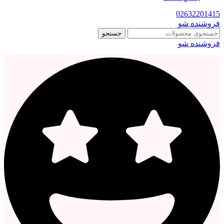
02632201415
فروشنده شو
جستجو
فروشنده شو