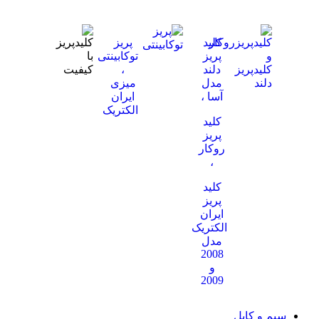
کلید
پریز
پریز
توکابینتی
دلند
،
مدل
میزی
آسا ،
ایران
الکتریک
کلید
پریز
روکار
،
کلید
پریز
ایران
الکتریک
مدل
2008
و
2009
سیم و کابل