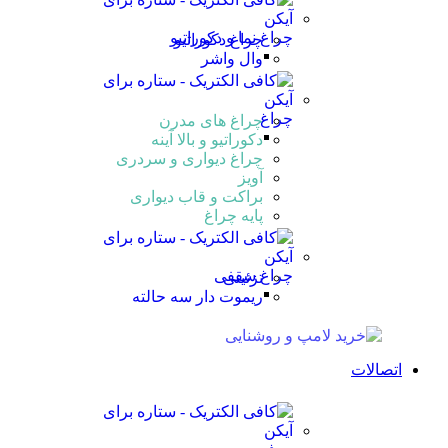
چراغ نما و دکوراتیو
چراغ دکوراتیو
وال واشر
چراغ
چراغ های مدرن
دکوراتیو و بالا آینه
چراغ دیواری و سردری
آویز
براکت و قاب دیواری
پایه چراغ
چراغ سقفی
تزئینی
ریموت دار سه حالته
اتصالات