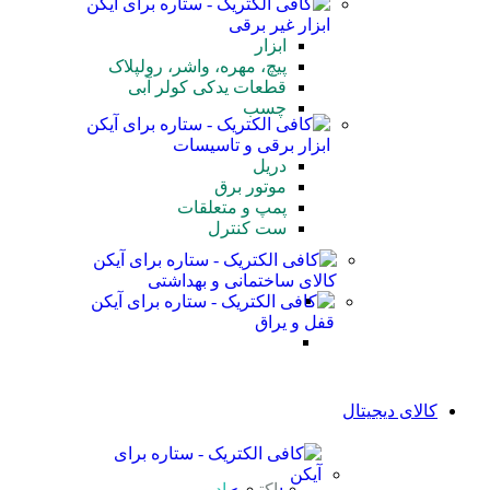
ابزار غیر برقی
ابزار
پیچ، مهره، واشر، رولپلاک
قطعات یدکی کولر آبی
چسب
ابزار برقی و تاسیسات
دریل
موتور برق
پمپ و متعلقات
ست کنترل
کالای ساختمانی و بهداشتی
قفل و یراق
کالای دیجیتال
اکتیو
رادیو