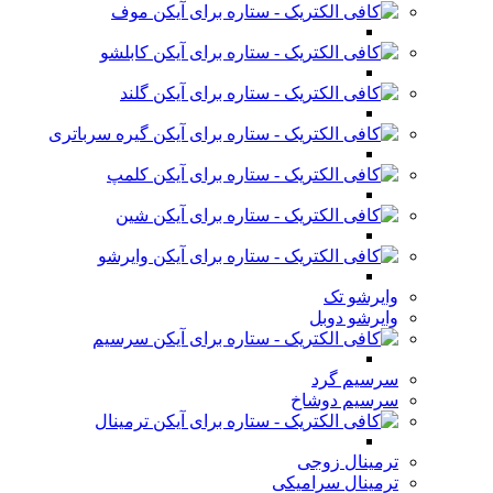
موف
کابلشو
گلند
گیره سرباتری
کلمپ
شین
وایرشو
وایرشو تک
وایرشو دوبل
سرسیم
سرسیم گرد
سرسیم دوشاخ
ترمینال
ترمینال زوجی
ترمینال سرامیکی