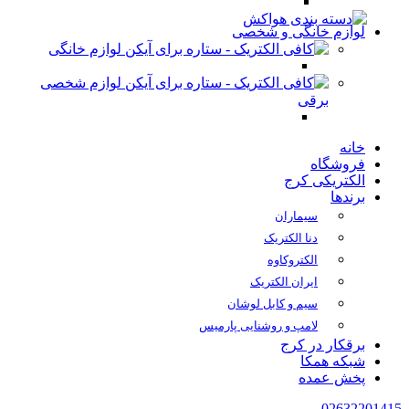
لوازم خانگی و شخصی
لوازم خانگی
لوازم شخصی
برقی
خانه
فروشگاه
الکتریکی کرج
برندها
سیماران
دنا الکتریک
الکتروکاوه
ایران الکتریک
سیم و کابل لوشان
لامپ و روشنایی پارمیس
برقکار در کرج
شبکه همکا
پخش عمده
02632201415