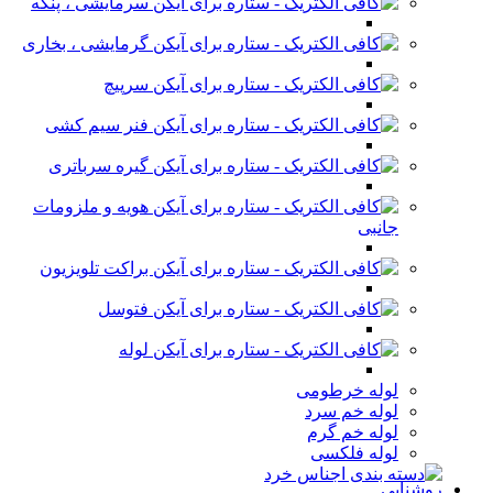
سرمایشی ، پنکه
گرمایشی ، بخاری
سرپیچ
فنر سیم کشی
گیره سرباتری
هویه و ملزومات
جانبی
براکت تلویزیون
فتوسل
لوله
لوله خرطومی
لوله خم سرد
لوله خم گرم
لوله فلکسی
روشنایی