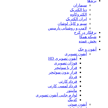
برندها
سیماران
دنا الکتریک
الکتروکاوه
ایران الکتریک
سیم و کابل لوشان
لامپ و روشنایی پارمیس
برقکار در کرج
شبکه همکا
پخش عمده
آیفون و جک
آیفون تصویری
آیفون تصویری HD
فوژان تصویری
فراز با سوئیچر
فراز بدون سوئیچر
فرداد
فرداد کارتی
فرداد لمسی کارتی
مانیتور
لوازم جانبی آیفون تصویری
کدینگ
آیفون صوتی