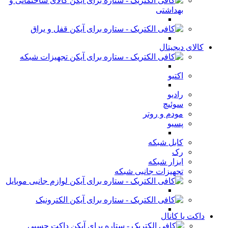
کالای ساختمانی و
بهداشتی
قفل و یراق
کالای دیجیتال
تجهیزات شبکه
اکتیو
رادیو
سوئیچ
مودم و روتر
پسیو
کابل شبکه
رک
ابزار شبکه
تجهیزات جانبی شبکه
لوازم جانبی موبایل
الکترونیک
داکت یا کانال
داکت چسبی