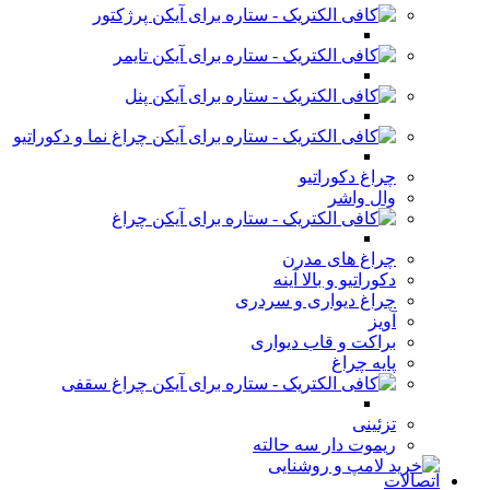
پرژکتور
تایمر
پنل
چراغ نما و دکوراتیو
چراغ دکوراتیو
وال واشر
چراغ
چراغ های مدرن
دکوراتیو و بالا آینه
چراغ دیواری و سردری
آویز
براکت و قاب دیواری
پایه چراغ
چراغ سقفی
تزئینی
ریموت دار سه حالته
اتصالات