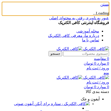
بستن
Loading...
عبور به ناوبری
رفتن به محتوای اصلی
فروشگاه اینترنتی کافی الکتریک
مجله آموزشی
درباره ما، معرفی کافی الکتریک
تماس با ما
جستجو
0
مقایسه
0
موارد
0
تومان
ورود / ثبت نام
منو
ورود / ثبت نام
0
موارد
0
تومان
دسته بندی کالا
آیفون و جک
آیفون صوتی