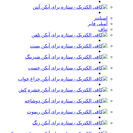
آنتن
اسپلیتر
آمپلی فایر
تپاف
تلفن
بست
شیرینگ
چسب
چراغ خواب
حشره کش
دوشاخه
ریموت
زنگ