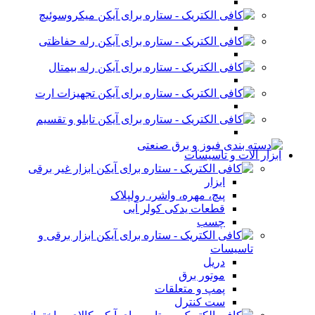
میکروسوئیچ
رله حفاظتی
رله بیمتال
تجهیزات ارت
تابلو و تقسیم
ابزار آلات و تاسیسات
ابزار غیر برقی
ابزار
پیچ، مهره، واشر، رولپلاک
قطعات یدکی کولر آبی
چسب
ابزار برقی و
تاسیسات
دریل
موتور برق
پمپ و متعلقات
ست کنترل