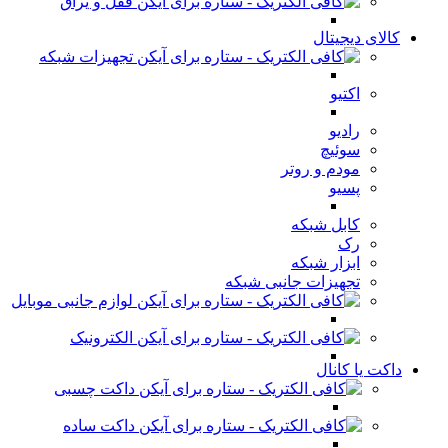
قفل و یراق
کالای دیجیتال
تجهیزات شبکه
اکتیو
رادیو
سوئیچ
مودم و روتر
پسیو
کابل شبکه
رک
ابزار شبکه
تجهیزات جانبی شبکه
لوازم جانبی موبایل
الکترونیک
داکت یا کانال
داکت چسبی
داکت ساده