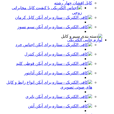
کابل افشان چهار رشته
کابل مخابراتی
زوجی
کابل کرمان
سیم نسوز
لوازم جانبی الکتریکی
اجناس خرد
کنترل
قوطی کلید
آداپتور
انواع رابط و کابل
های صوتی تصویری
باتری
آنتن