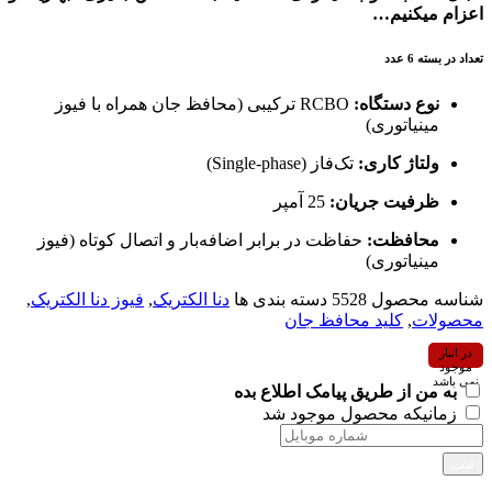
اعزام میکنیم…
تعداد در بسته 6 عدد
نوع دستگاه:
RCBO ترکیبی (محافظ جان همراه با فیوز
مینیاتوری)
ولتاژ کاری:
تک‌فاز (Single-phase)
ظرفیت جریان:
25 آمپر
محافظت:
حفاظت در برابر اضافه‌بار و اتصال کوتاه (فیوز
مینیاتوری)
شناسه محصول
5528
دسته بندی ها
دنا الکتریک
,
فیوز دنا الکتریک
,
محصولات
,
کلید محافظ جان
در انبار
موجود
نمی باشد
به من از طریق پیامک اطلاع بده
زمانیکه محصول موجود شد
ثبت