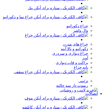
پنل
چراغ نما و دکوراتیو
چراغ دکوراتیو
وال واشر
چراغ
چراغ های مدرن
دکوراتیو و بالا آینه
چراغ دیواری و سردری
آویز
براکت و قاب دیواری
پایه چراغ
چراغ سقفی
تزئینی
ریموت دار سه حالته
اتصالات
موف
کابلشو