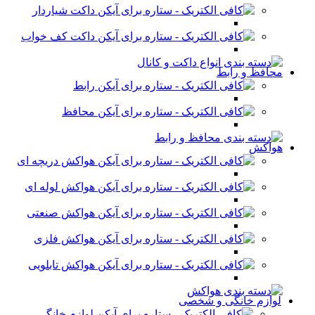
داکت شیاردار
داکت کف خواب
محافظ و رابط
رابط
محافظ
هواکش
هواکش دریچه ای
هواکش لوله ای
هواکش صنعتی
هواکش فلزی
هواکش تابلویی
لوازم خانگی و شخصی
لوازم خانگی