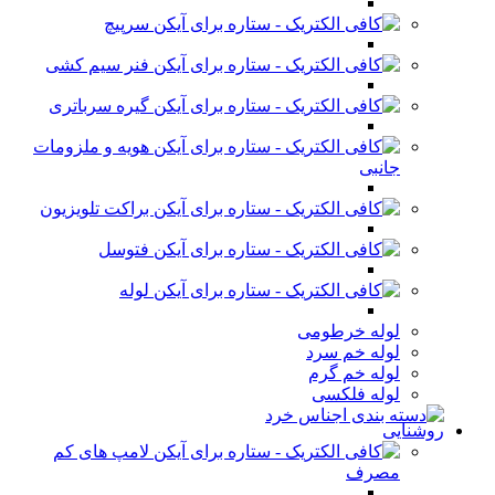
سرپیچ
فنر سیم کشی
گیره سرباتری
هویه و ملزومات
جانبی
براکت تلویزیون
فتوسل
لوله
لوله خرطومی
لوله خم سرد
لوله خم گرم
لوله فلکسی
روشنایی
لامپ های کم
مصرف