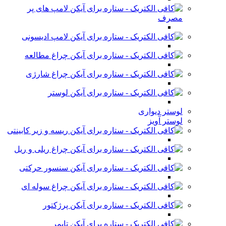
لامپ های پر
مصرف
لامپ ادیسونی
چراغ مطالعه
چراغ شارژی
لوستر
لوستر دیواری
لوستر آویز
ریسه و زیر کابینتی
چراغ ریلی و ریل
سنسور حرکتی
چراغ سوله ای
پرژکتور
تایمر