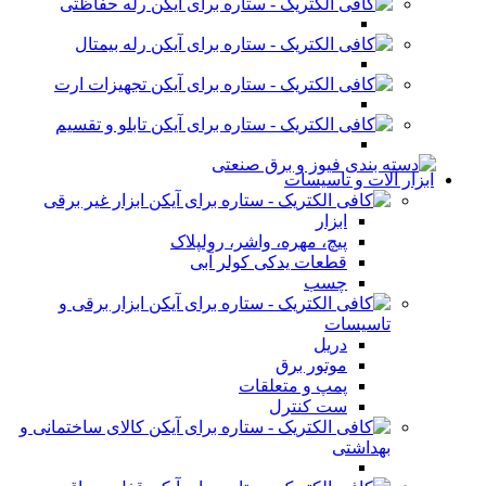
رله حفاظتی
رله بیمتال
تجهیزات ارت
تابلو و تقسیم
ابزار آلات و تاسیسات
ابزار غیر برقی
ابزار
پیچ، مهره، واشر، رولپلاک
قطعات یدکی کولر آبی
چسب
ابزار برقی و
تاسیسات
دریل
موتور برق
پمپ و متعلقات
ست کنترل
کالای ساختمانی و
بهداشتی