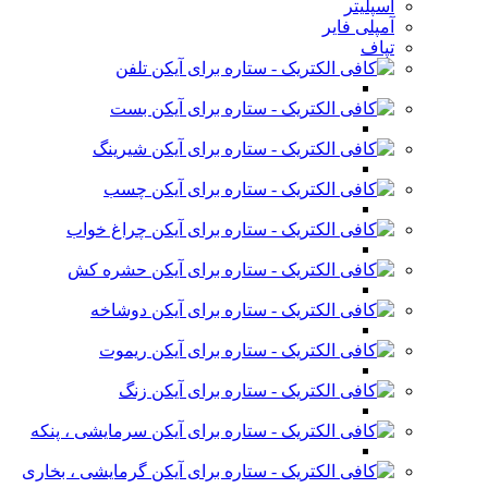
اسپلیتر
آمپلی فایر
تپاف
تلفن
بست
شیرینگ
چسب
چراغ خواب
حشره کش
دوشاخه
ریموت
زنگ
سرمایشی ، پنکه
گرمایشی ، بخاری