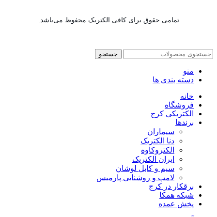
تمامی حقوق برای کافی الکتریک محفوظ می‌باشد.
جستجو
منو
دسته بندی ها
خانه
فروشگاه
الکتریکی کرج
برندها
سیماران
دنا الکتریک
الکتروکاوه
ایران الکتریک
سیم و کابل لوشان
لامپ و روشنایی پارمیس
برقکار در کرج
شبکه همکا
پخش عمده