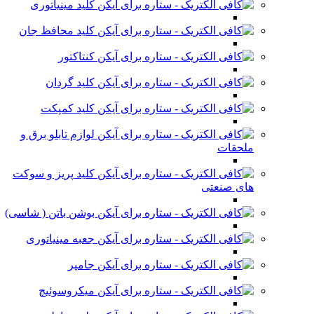
کلید مینیاتوری
کلید محافظ جان
کنتاکتور
کلید گردان
کلید کمپکت
لوازم تابلو برق و
ملحقات
کلید پریز و سوکت
های صنعتی
بوشن باتن ( شاسی)
جعبه مینیاتوری
جامپر
میکروسوئیچ