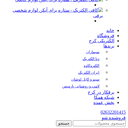
لوازم شخصی
برقی
خانه
فروشگاه
الکتریکی کرج
برندها
سیماران
دنا الکتریک
الکتروکاوه
ایران الکتریک
سیم و کابل لوشان
لامپ و روشنایی پارمیس
برقکار در کرج
شبکه همکا
پخش عمده
02632201415
فروشنده شو
جستجو