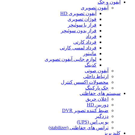
آیفون و جک
آیفون تصویری
آیفون تصویری HD
فوژان تصویری
فراز با سوئیچر
فراز بدون سوئیچر
فرداد
فرداد کارتی
فرداد لمسی کارتی
مانیتور
لوازم جانبی آیفون تصویری
کدینگ
آیفون صوتی
ارتباط داخلی
محصولات اکسس کنترل
جک پارکینگ
سیستم های حفاظتی
اعلان حریق
دوربین HD
ضبط کننده تصویر DVR
دزدگیر
یو پی اس (UPS)
ترانس های حفاظتی (stabilizer)
کلید پریز