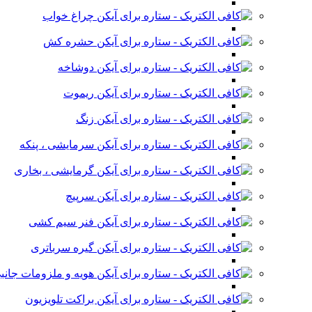
چراغ خواب
حشره کش
دوشاخه
ریموت
زنگ
سرمایشی ، پنکه
گرمایشی ، بخاری
سرپیچ
فنر سیم کشی
گیره سرباتری
هویه و ملزومات جانب
براکت تلویزیون