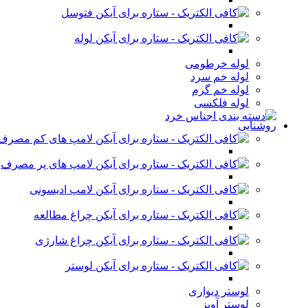
فتوسل
لوله
لوله خرطومی
لوله خم سرد
لوله خم گرم
لوله فلکسی
روشنایی
لامپ های کم مصرف
لامپ های پر مصرف
لامپ ادیسونی
چراغ مطالعه
چراغ شارژی
لوستر
لوستر دیواری
لوستر آویز