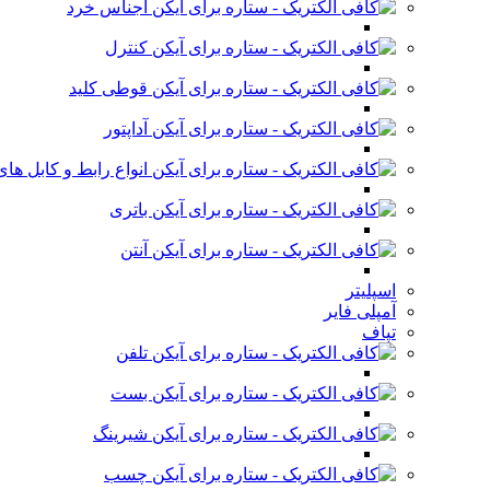
اجناس خرد
کنترل
قوطی کلید
آداپتور
انواع رابط و کابل ه
باتری
آنتن
اسپلیتر
آمپلی فایر
تپاف
تلفن
بست
شیرینگ
چسب