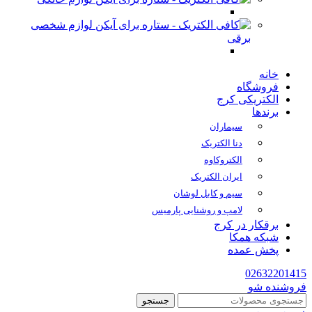
لوازم شخصی
برقی
خانه
فروشگاه
الکتریکی کرج
برندها
سیماران
دنا الکتریک
الکتروکاوه
ایران الکتریک
سیم و کابل لوشان
لامپ و روشنایی پارمیس
برقکار در کرج
شبکه همکا
پخش عمده
02632201415
فروشنده شو
جستجو