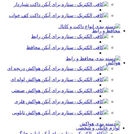
داکت شیاردار
داکت کف خواب
محافظ و رابط
رابط
محافظ
هواکش
هواکش دریچه ای
هواکش لوله ای
هواکش صنعتی
هواکش فلزی
هواکش تابلویی
لوازم خانگی و شخصی
لوازم خانگی