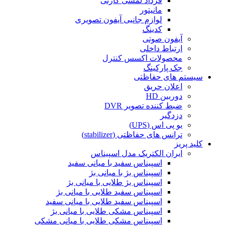
فرداد لمسی کارتی
مانیتور
لوازم جانبی آیفون تصویری
کدینگ
آیفون صوتی
ارتباط داخلی
محصولات اکسس کنترل
جک پارکینگ
سیستم های حفاظتی
اعلان حریق
دوربین HD
ضبط کننده تصویر DVR
دزدگیر
یو پی اس (UPS)
ترانس های حفاظتی (stabilizer)
کلید پریز
ایران الکتریک مدل اسپیناس
اسپیناس سفید با میانی سفید
اسپیناس بژ با میانی بژ
اسپیناس بژ طلایی با میانی بژ
اسپیناس سفید طلایی با میانی بژ
اسپیناس سفید طلایی با میانی سفید
اسپیناس مشکی طلایی با میانی بژ
اسپیناس مشکی طلایی با میانی مشکی