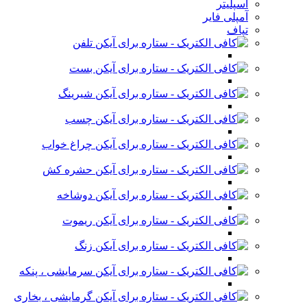
اسپلیتر
آمپلی فایر
تپاف
تلفن
بست
شیرینگ
چسب
چراغ خواب
حشره کش
دوشاخه
ریموت
زنگ
سرمایشی ، پنکه
گرمایشی ، بخاری