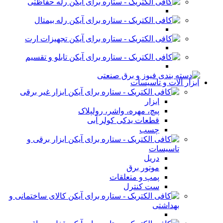
رله حفاظتی
رله بیمتال
تجهیزات ارت
تابلو و تقسیم
ابزار آلات و تاسیسات
ابزار غیر برقی
ابزار
پیچ، مهره، واشر، رولپلاک
قطعات یدکی کولر آبی
چسب
ابزار برقی و
تاسیسات
دریل
موتور برق
پمپ و متعلقات
ست کنترل
کالای ساختمانی و
بهداشتی