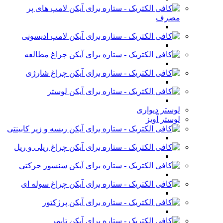
لامپ های پر
مصرف
لامپ ادیسونی
چراغ مطالعه
چراغ شارژی
لوستر
لوستر دیواری
لوستر آویز
ریسه و زیر کابینتی
چراغ ریلی و ریل
سنسور حرکتی
چراغ سوله ای
پرژکتور
تایمر