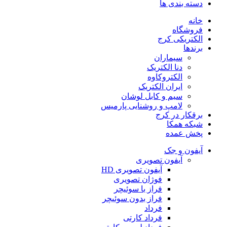
دسته بندی ها
خانه
فروشگاه
الکتریکی کرج
برندها
سیماران
دنا الکتریک
الکتروکاوه
ایران الکتریک
سیم و کابل لوشان
لامپ و روشنایی پارمیس
برقکار در کرج
شبکه همکا
پخش عمده
آیفون و جک
آیفون تصویری
آیفون تصویری HD
فوژان تصویری
فراز با سوئیچر
فراز بدون سوئیچر
فرداد
فرداد کارتی