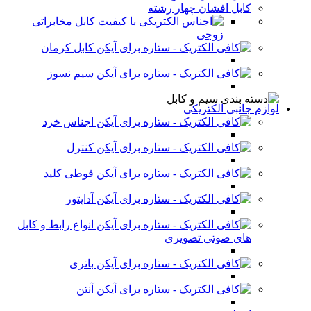
کابل افشان چهار رشته
کابل مخابراتی
زوجی
کابل کرمان
سیم نسوز
لوازم جانبی الکتریکی
اجناس خرد
کنترل
قوطی کلید
آداپتور
انواع رابط و کابل
های صوتی تصویری
باتری
آنتن