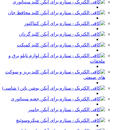
کلید مینیاتوری
کلید محافظ جان
کنتاکتور
کلید گردان
کلید کمپکت
لوازم تابلو برق و
ملحقات
کلید پریز و سوکت
های صنعتی
بوشن باتن ( شاسی)
جعبه مینیاتوری
جامپر
میکروسوئیچ