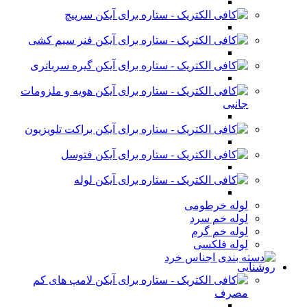
سرپیچ
فنر سیم کشی
گیره سرباتری
هویه و ملزومات
جانبی
براکت تلویزیون
فتوسل
لوله
لوله خرطومی
لوله خم سرد
لوله خم گرم
لوله فلکسی
روشنایی
لامپ های کم
مصرف