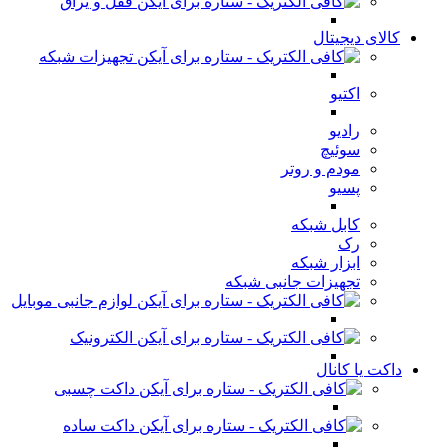
قفل و یراق
کالای دیجیتال
تجهیزات شبکه
اکتیو
رادیو
سوئیچ
مودم و روتر
پسیو
کابل شبکه
رک
ابزار شبکه
تجهیزات جانبی شبکه
لوازم جانبی موبایل
الکترونیک
داکت یا کانال
داکت چسبی
داکت ساده