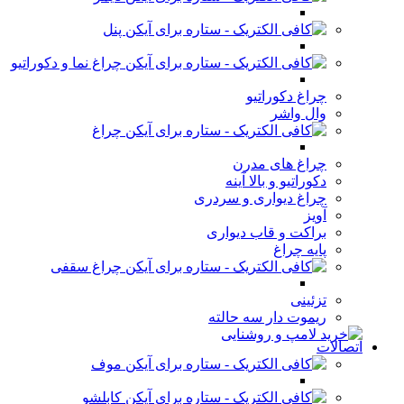
پنل
چراغ نما و دکوراتیو
چراغ دکوراتیو
وال واشر
چراغ
چراغ های مدرن
دکوراتیو و بالا آینه
چراغ دیواری و سردری
آویز
براکت و قاب دیواری
پایه چراغ
چراغ سقفی
تزئینی
ریموت دار سه حالته
اتصالات
موف
کابلشو