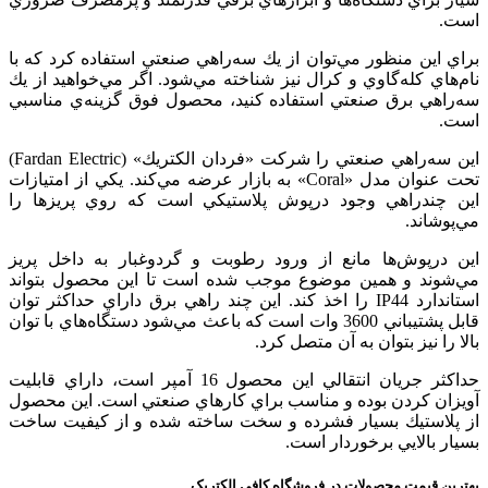
است.
براي اين منظور مي‌توان از يك سه‌راهي صنعتي استفاده كرد كه با
نام‌هاي كله‌گاوي و كرال نيز شناخته مي‌شود. اگر مي‌خواهيد از يك
سه‌راهي برق صنعتي استفاده كنيد، محصول فوق گزينه‌ي مناسبي
است.
اين سه‌راهي صنعتي را شركت «فردان الكتريك» (Fardan Electric)
تحت عنوان مدل «Coral» به بازار عرضه مي‌كند. يكي از امتيازات
اين چندراهي وجود درپوش پلاستيكي است كه روي پريزها را
مي‌پوشاند.
اين درپوش‌ها مانع از ورود رطوبت و گردوغبار به داخل پريز
مي‌شوند و همين موضوع موجب شده است تا اين محصول بتواند
استاندارد IP44 را اخذ كند. اين چند راهي برق داراي حداكثر توان
قابل پشتيباني 3600 وات است كه باعث مي‌شود دستگاه‌هاي با توان
بالا را نيز بتوان به آن متصل كرد.
حداكثر جريان انتقالي اين محصول 16 آمپر است، داراي قابليت
آويزان كردن بوده و مناسب براي كارهاي صنعتي است. اين محصول
از پلاستيك بسيار فشرده و سخت ساخته شده و از كيفيت ساخت
بسيار بالايي برخوردار است.
بهترین قیمت محصولات در فروشگاه کافی الکتریک