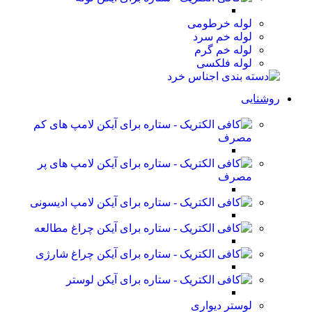
لوله خرطومی
لوله خم سرد
لوله خم گرم
لوله فلکسی
روشنایی
لامپ های کم
مصرف
لامپ های پر
مصرف
لامپ ادیسونی
چراغ مطالعه
چراغ شارژی
لوستر
لوستر دیواری