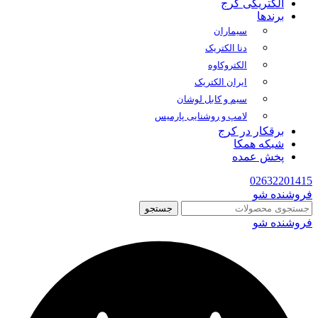
الکتریکی کرج
برندها
سیماران
دنا الکتریک
الکتروکاوه
ایران الکتریک
سیم و کابل لوشان
لامپ و روشنایی پارمیس
برقکار در کرج
شبکه همکا
پخش عمده
02632201415
فروشنده شو
جستجو
فروشنده شو