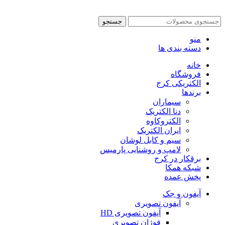
جستجو
منو
دسته بندی ها
خانه
فروشگاه
الکتریکی کرج
برندها
سیماران
دنا الکتریک
الکتروکاوه
ایران الکتریک
سیم و کابل لوشان
لامپ و روشنایی پارمیس
برقکار در کرج
شبکه همکا
پخش عمده
آیفون و جک
آیفون تصویری
آیفون تصویری HD
فوژان تصویری