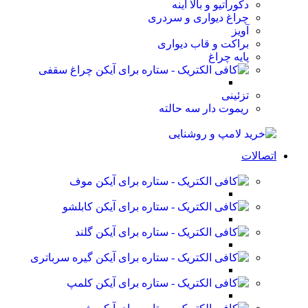
دکوراتیو و بالا آینه
چراغ دیواری و سردری
آویز
براکت و قاب دیواری
پایه چراغ
چراغ سقفی
تزئینی
ریموت دار سه حالته
اتصالات
موف
کابلشو
گلند
گیره سرباتری
کلمپ