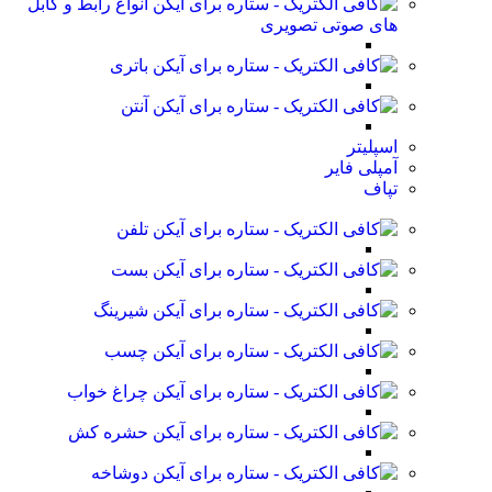
انواع رابط و کابل
های صوتی تصویری
باتری
آنتن
اسپلیتر
آمپلی فایر
تپاف
تلفن
بست
شیرینگ
چسب
چراغ خواب
حشره کش
دوشاخه