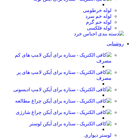
لوله خرطومی
لوله خم سرد
لوله خم گرم
لوله فلکسی
روشنایی
لامپ های کم
مصرف
لامپ های پر
مصرف
لامپ ادیسونی
چراغ مطالعه
چراغ شارژی
لوستر
لوستر دیواری