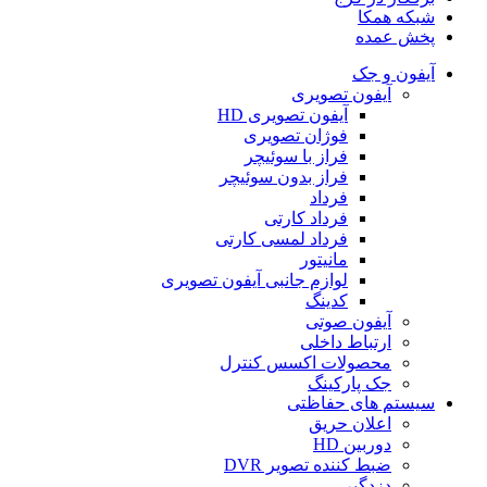
شبکه همکا
پخش عمده
آیفون و جک
آیفون تصویری
آیفون تصویری HD
فوژان تصویری
فراز با سوئیچر
فراز بدون سوئیچر
فرداد
فرداد کارتی
فرداد لمسی کارتی
مانیتور
لوازم جانبی آیفون تصویری
کدینگ
آیفون صوتی
ارتباط داخلی
محصولات اکسس کنترل
جک پارکینگ
سیستم های حفاظتی
اعلان حریق
دوربین HD
ضبط کننده تصویر DVR
دزدگیر