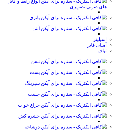
انواع رابط و کابل
های صوتی تصویری
باتری
آنتن
اسپلیتر
آمپلی فایر
تپاف
تلفن
بست
شیرینگ
چسب
چراغ خواب
حشره کش
دوشاخه