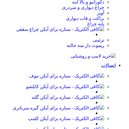
دکوراتیو و بالا آینه
چراغ دیواری و سردری
آویز
براکت و قاب دیواری
پایه چراغ
چراغ سقفی
تزئینی
ریموت دار سه حالته
اتصالات
موف
کابلشو
گلند
گیره سرباتری
کلمپ