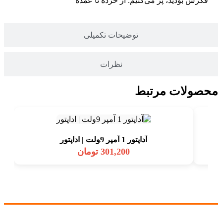
فکرش بودید، پر می‌کنیم. از خرده تا عمده
توضیحات تکمیلی
نظرات
محصولات مرتبط
آداپتور 1 آمپر 9ولت | اداپتور
301,200
تومان