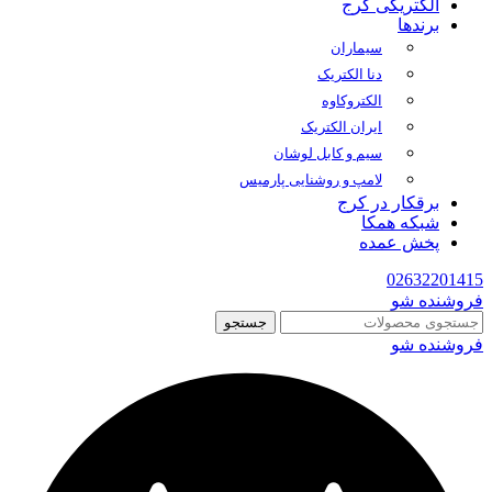
الکتریکی کرج
برندها
سیماران
دنا الکتریک
الکتروکاوه
ایران الکتریک
سیم و کابل لوشان
لامپ و روشنایی پارمیس
برقکار در کرج
شبکه همکا
پخش عمده
02632201415
فروشنده شو
جستجو
فروشنده شو