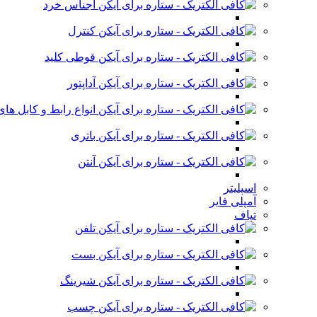
اجناس خرد
کنترل
قوطی کلید
آداپتور
انواع رابط و کابل ه
باتری
آنتن
اسپلیتر
آمپلی فایر
تپاف
تلفن
بست
شیرینگ
چسب