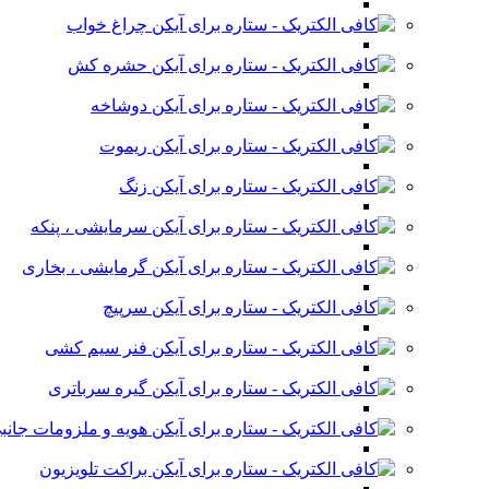
چراغ خواب
حشره کش
دوشاخه
ریموت
زنگ
سرمایشی ، پنکه
گرمایشی ، بخاری
سرپیچ
فنر سیم کشی
گیره سرباتری
هویه و ملزومات جانب
براکت تلویزیون