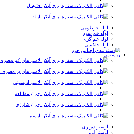
فتوسل
لوله
لوله خرطومی
لوله خم سرد
لوله خم گرم
لوله فلکسی
روشنایی
لامپ های کم مصرف
لامپ های پر مصرف
لامپ ادیسونی
چراغ مطالعه
چراغ شارژی
لوستر
لوستر دیواری
لوستر آویز