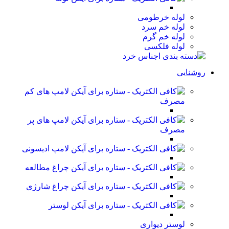
لوله خرطومی
لوله خم سرد
لوله خم گرم
لوله فلکسی
روشنایی
لامپ های کم
مصرف
لامپ های پر
مصرف
لامپ ادیسونی
چراغ مطالعه
چراغ شارژی
لوستر
لوستر دیواری