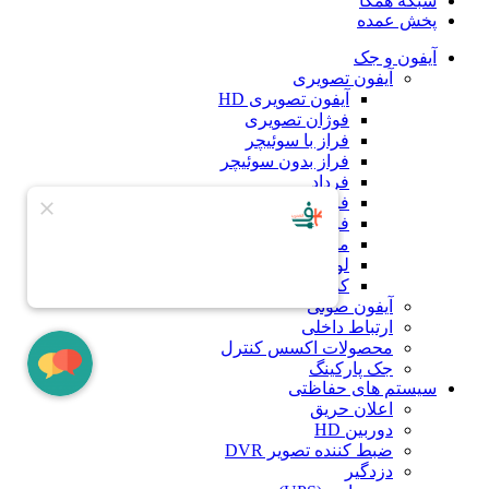
شبکه همکا
پخش عمده
آیفون و جک
آیفون تصویری
آیفون تصویری HD
فوژان تصویری
فراز با سوئیچر
فراز بدون سوئیچر
فرداد
فرداد کارتی
فرداد لمسی کارتی
مانیتور
لوازم جانبی آیفون تصویری
کدینگ
آیفون صوتی
ارتباط داخلی
محصولات اکسس کنترل
جک پارکینگ
سیستم های حفاظتی
اعلان حریق
دوربین HD
ضبط کننده تصویر DVR
دزدگیر