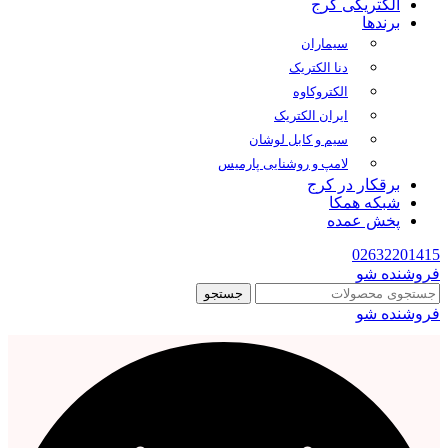
الکتریکی کرج
برندها
سیماران
دنا الکتریک
الکتروکاوه
ایران الکتریک
سیم و کابل لوشان
لامپ و روشنایی پارمیس
برقکار در کرج
شبکه همکا
پخش عمده
02632201415
فروشنده شو
جستجو
فروشنده شو