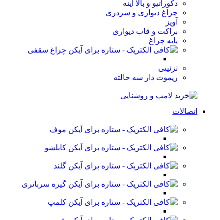
دکوراتیو و بالا آینه
چراغ دیواری و سردری
آویز
براکت و قاب دیواری
پایه چراغ
چراغ سقفی
تزئینی
ریموت دار سه حالته
اتصالات
موف
کابلشو
گلند
گیره سرباتری
کلمپ