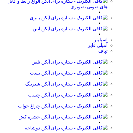
انواع رابط و کابل
های صوتی تصویری
باتری
آنتن
اسپلیتر
آمپلی فایر
تپاف
تلفن
بست
شیرینگ
چسب
چراغ خواب
حشره کش
دوشاخه