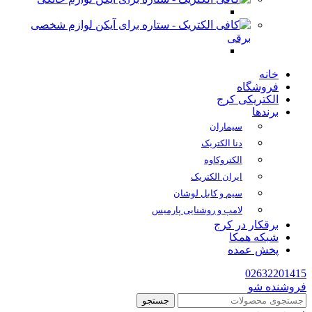
لوازم شخصی
برقی
خانه
فروشگاه
الکتریکی کرج
برندها
سیماران
دنا الکتریک
الکتروکاوه
ایران الکتریک
سیم و کابل لوشان
لامپ و روشنایی پارمیس
برقکار در کرج
شبکه همکا
پخش عمده
02632201415
فروشنده شو
جستجو