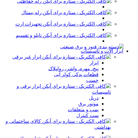
رله حفاظتی
رله بیمتال
تجهیزات ارت
تابلو و تقسیم
ابزار آلات و تاسیسات
ابزار غیر برقی
ابزار
پیچ، مهره، واشر، رولپلاک
قطعات یدکی کولر آبی
چسب
ابزار برقی و
تاسیسات
دریل
موتور برق
پمپ و متعلقات
ست کنترل
کالای ساختمانی و
بهداشتی