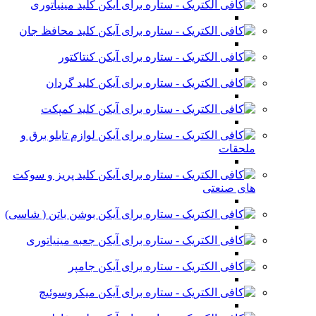
کلید مینیاتوری
کلید محافظ جان
کنتاکتور
کلید گردان
کلید کمپکت
لوازم تابلو برق و
ملحقات
کلید پریز و سوکت
های صنعتی
بوشن باتن ( شاسی)
جعبه مینیاتوری
جامپر
میکروسوئیچ