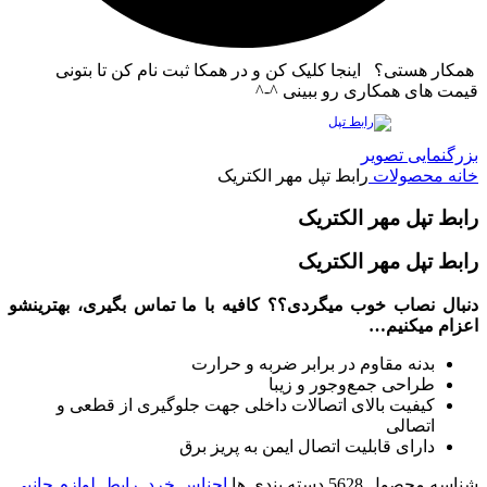
همکار هستی؟ اینجا کلیک کن و در همکا ثبت نام کن تا بتونی
قیمت های همکاری رو ببینی ^-^
بزرگنمایی تصویر
خانه
محصولات
رابط تپل مهر الکتریک
رابط تپل مهر الکتریک
رابط تپل مهر الکتریک
دنبال نصاب خوب میگردی؟؟ کافیه با ما تماس بگیری، بهترینشو
اعزام میکنیم…
بدنه مقاوم در برابر ضربه و حرارت
طراحی جمع‌وجور و زیبا
کیفیت بالای اتصالات داخلی جهت جلوگیری از قطعی و
اتصالی
دارای قابلیت اتصال ایمن به پریز برق
شناسه محصول
5628
دسته بندی ها
اجناس خرد
,
رابط
,
لوازم جانبی