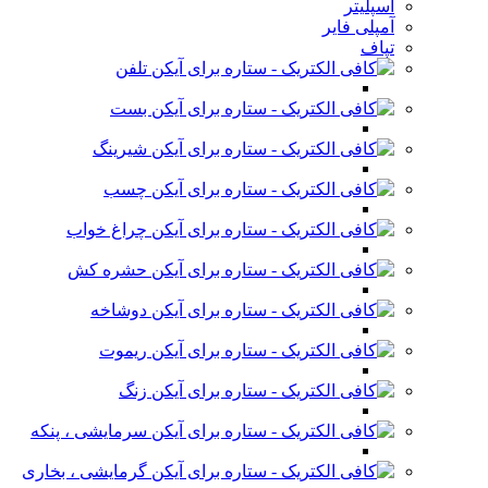
اسپلیتر
آمپلی فایر
تپاف
تلفن
بست
شیرینگ
چسب
چراغ خواب
حشره کش
دوشاخه
ریموت
زنگ
سرمایشی ، پنکه
گرمایشی ، بخاری