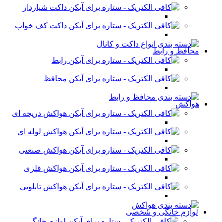
داکت شیاردار
داکت کف خواب
محافظ و رابط
رابط
محافظ
هواکش
هواکش دریچه ای
هواکش لوله ای
هواکش صنعتی
هواکش فلزی
هواکش تابلویی
لوازم خانگی و شخصی
لوازم خانگی