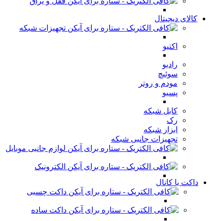
قفل و یراق
کالای دیجیتال
تجهیزات شبکه
اکتیو
رادیو
سوئیچ
مودم و روتر
پسیو
کابل شبکه
رک
ابزار شبکه
تجهیزات جانبی شبکه
لوازم جانبی موبایل
الکترونیک
داکت یا کانال
داکت چسبی
داکت ساده