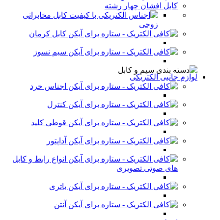
کابل افشان چهار رشته
کابل مخابراتی
زوجی
کابل کرمان
سیم نسوز
لوازم جانبی الکتریکی
اجناس خرد
کنترل
قوطی کلید
آداپتور
انواع رابط و کابل
های صوتی تصویری
باتری
آنتن