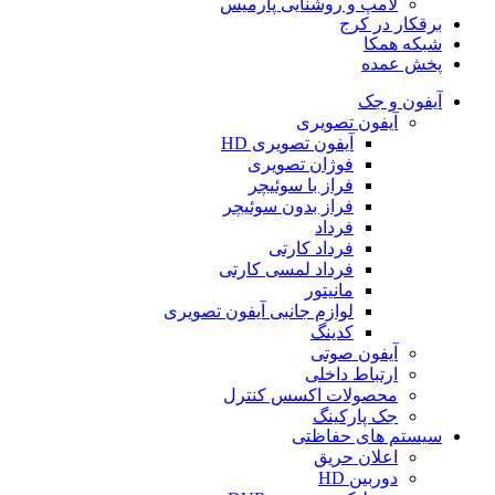
لامپ و روشنایی پارمیس
برقکار در کرج
شبکه همکا
پخش عمده
آیفون و جک
آیفون تصویری
آیفون تصویری HD
فوژان تصویری
فراز با سوئیچر
فراز بدون سوئیچر
فرداد
فرداد کارتی
فرداد لمسی کارتی
مانیتور
لوازم جانبی آیفون تصویری
کدینگ
آیفون صوتی
ارتباط داخلی
محصولات اکسس کنترل
جک پارکینگ
سیستم های حفاظتی
اعلان حریق
دوربین HD