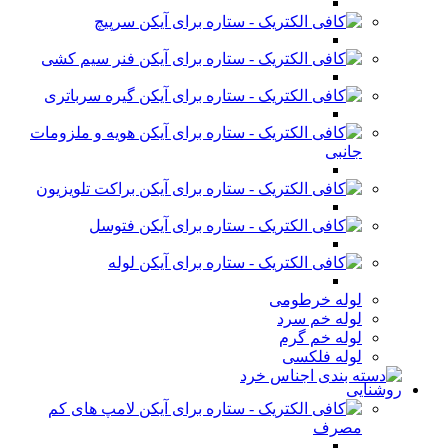
سرپیچ
فنر سیم کشی
گیره سرباتری
هویه و ملزومات
جانبی
براکت تلویزیون
فتوسل
لوله
لوله خرطومی
لوله خم سرد
لوله خم گرم
لوله فلکسی
روشنایی
لامپ های کم
مصرف