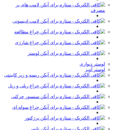
لامپ های پر
مصرف
لامپ ادیسونی
چراغ مطالعه
چراغ شارژی
لوستر
لوستر دیواری
لوستر آویز
ریسه و زیر کابینتی
چراغ ریلی و ریل
سنسور حرکتی
چراغ سوله ای
پرژکتور
تایمر