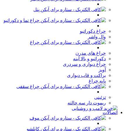
پنل
چراغ نما و دکوراتیو
چراغ دکوراتیو
وال واشر
چراغ
چراغ های مدرن
دکوراتیو و بالا آینه
چراغ دیواری و سردری
آویز
براکت و قاب دیواری
پایه چراغ
چراغ سقفی
تزئینی
ریموت دار سه حالته
اتصالات
موف
کابلشو