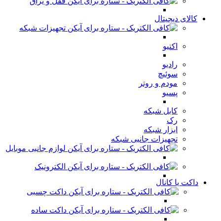
قفل و یراق
کالای دیجیتال
تجهیزات شبکه
اکتیو
رادیو
سوئیچ
مودم و روتر
پسیو
کابل شبکه
رک
ابزار شبکه
تجهیزات جانبی شبکه
لوازم جانبی موبایل
الکترونیک
داکت یا کانال
داکت چسبی
داکت ساده