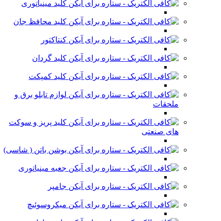
کلید مینیاتوری
کلید محافظ جان
کنتاکتور
کلید گردان
کلید کمپکت
لوازم تابلو برق و
ملحقات
کلید پریز و سوکت
های صنعتی
بوشن باتن ( شاسی)
جعبه مینیاتوری
جامپر
میکروسوئیچ