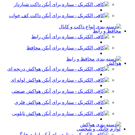
داکت شیاردار
داکت کف خواب
محافظ و رابط
رابط
محافظ
هواکش
هواکش دریچه ای
هواکش لوله ای
هواکش صنعتی
هواکش فلزی
هواکش تابلویی
لوازم خانگی و شخصی
لوازم خانگی