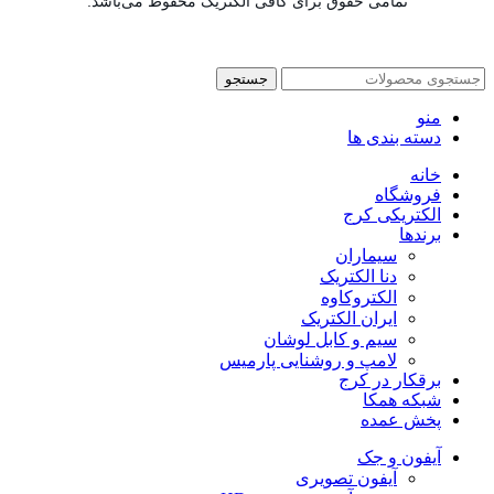
تمامی حقوق برای کافی الکتریک محفوظ می‌باشد.
جستجو
منو
دسته بندی ها
خانه
فروشگاه
الکتریکی کرج
برندها
سیماران
دنا الکتریک
الکتروکاوه
ایران الکتریک
سیم و کابل لوشان
لامپ و روشنایی پارمیس
برقکار در کرج
شبکه همکا
پخش عمده
آیفون و جک
آیفون تصویری