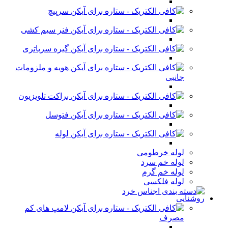
سرپیچ
فنر سیم کشی
گیره سرباتری
هویه و ملزومات
جانبی
براکت تلویزیون
فتوسل
لوله
لوله خرطومی
لوله خم سرد
لوله خم گرم
لوله فلکسی
روشنایی
لامپ های کم
مصرف