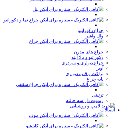
پنل
چراغ نما و دکوراتیو
چراغ دکوراتیو
وال واشر
چراغ
چراغ های مدرن
دکوراتیو و بالا آینه
چراغ دیواری و سردری
آویز
براکت و قاب دیواری
پایه چراغ
چراغ سقفی
تزئینی
ریموت دار سه حالته
اتصالات
موف
کابلشو