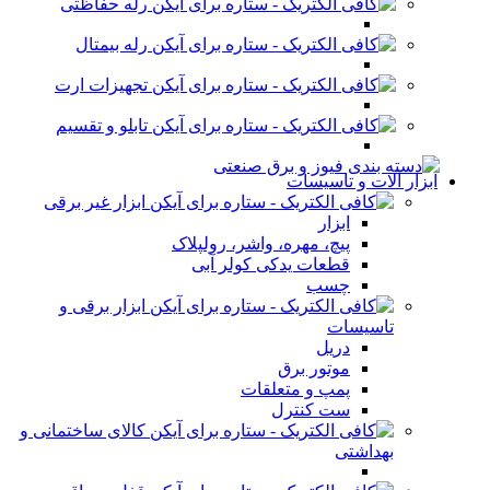
رله حفاظتی
رله بیمتال
تجهیزات ارت
تابلو و تقسیم
ابزار آلات و تاسیسات
ابزار غیر برقی
ابزار
پیچ، مهره، واشر، رولپلاک
قطعات یدکی کولر آبی
چسب
ابزار برقی و
تاسیسات
دریل
موتور برق
پمپ و متعلقات
ست کنترل
کالای ساختمانی و
بهداشتی