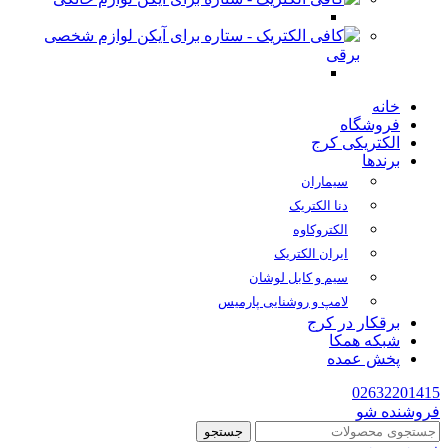
لوازم شخصی
برقی
خانه
فروشگاه
الکتریکی کرج
برندها
سیماران
دنا الکتریک
الکتروکاوه
ایران الکتریک
سیم و کابل لوشان
لامپ و روشنایی پارمیس
برقکار در کرج
شبکه همکا
پخش عمده
02632201415
فروشنده شو
جستجو