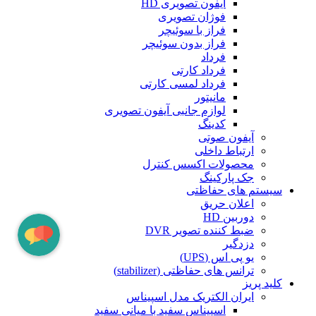
آیفون تصویری HD
فوژان تصویری
فراز با سوئیچر
فراز بدون سوئیچر
فرداد
فرداد کارتی
فرداد لمسی کارتی
مانیتور
لوازم جانبی آیفون تصویری
کدینگ
آیفون صوتی
ارتباط داخلی
محصولات اکسس کنترل
جک پارکینگ
سیستم های حفاظتی
اعلان حریق
دوربین HD
ضبط کننده تصویر DVR
دزدگیر
یو پی اس (UPS)
ترانس های حفاظتی (stabilizer)
کلید پریز
ایران الکتریک مدل اسپیناس
اسپیناس سفید با میانی سفید