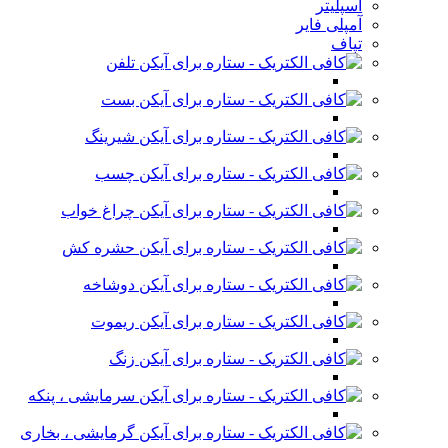
اسپلیتر
آمپلی فایر
تپاف
تلفن
بست
شیرینگ
چسب
چراغ خواب
حشره کش
دوشاخه
ریموت
زنگ
سرمایشی ، پنکه
گرمایشی ، بخاری