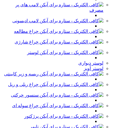
لامپ های پر
مصرف
لامپ ادیسونی
چراغ مطالعه
چراغ شارژی
لوستر
لوستر دیواری
لوستر آویز
ریسه و زیر کابینتی
چراغ ریلی و ریل
سنسور حرکتی
چراغ سوله ای
پرژکتور
تایمر