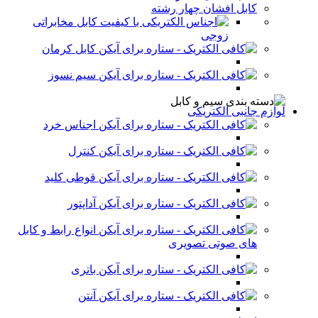
کابل افشان چهار رشته
کابل مخابراتی
زوجی
کابل کرمان
سیم نسوز
لوازم جانبی الکتریکی
اجناس خرد
کنترل
قوطی کلید
آداپتور
انواع رابط و کابل
های صوتی تصویری
باتری
آنتن