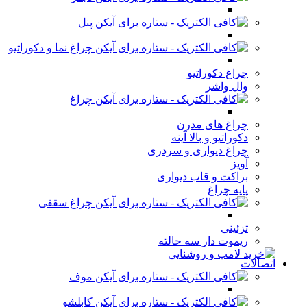
پنل
چراغ نما و دکوراتیو
چراغ دکوراتیو
وال واشر
چراغ
چراغ های مدرن
دکوراتیو و بالا آینه
چراغ دیواری و سردری
آویز
براکت و قاب دیواری
پایه چراغ
چراغ سقفی
تزئینی
ریموت دار سه حالته
اتصالات
موف
کابلشو