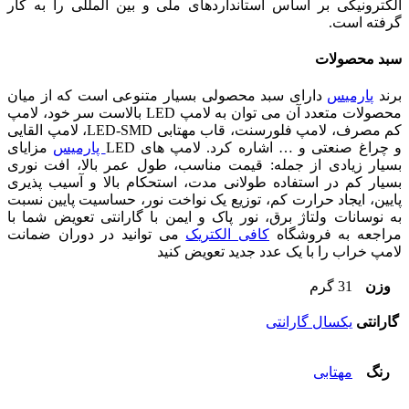
الکترونیکی بر اساس استانداردهای ملی و بین المللی را به کار
گرفته است.
سبد محصولات
برند
پارمیس
دارای سبد محصولی بسیار متنوعی است که از میان
محصولات متعدد آن می توان به لامپ
LED
بالاست سر خود، لامپ
کم مصرف، لامپ فلورسنت، قاب مهتابی
LED-SMD
، لامپ القایی
و چراغ صنعتی و … اشاره کرد.
لامپ های
LED
پارمیس
مزایای
بسیار زیادی از جمله: قیمت مناسب، طول عمر بالا، افت نوری
بسیار کم در استفاده طولانی مدت، استحکام بالا و آسیب پذیری
پایین، ایجاد حرارت کم، توزیع یک نواخت نور، حساسیت پایین نسبت
به نوسانات ولتاژ برق، نور پاک و ایمن با گارانتی تعویض شما با
مراجعه به فروشگاه
کافی الکتریک
می توانید در دوران ضمانت
لامپ خراب را با یک عدد جدید تعویض کنید
وزن
31 گرم
گارانتی
یکسال گارانتی
رنگ
مهتابی