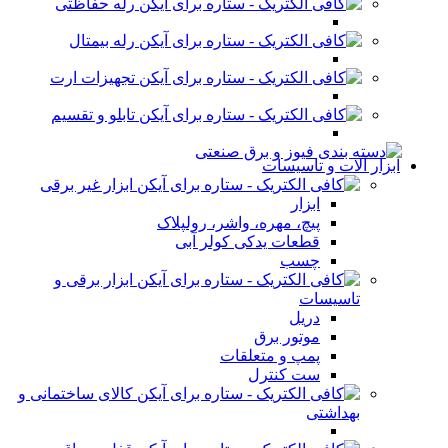
رله حفاظتی
رله بیمتال
تجهیزات ارت
تابلو و تقسیم
ابزار آلات و تاسیسات
ابزار غیر برقی
ابزار
پیچ، مهره، واشر، رولپلاک
قطعات یدکی کولر آبی
چسب
ابزار برقی و
تاسیسات
دریل
موتور برق
پمپ و متعلقات
ست کنترل
کالای ساختمانی و
بهداشتی