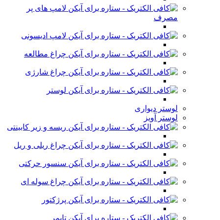
لامپ های پر
مصرف
لامپ ادیسونی
چراغ مطالعه
چراغ شارژی
لوستر
لوستر دیواری
لوستر آویز
ریسه و زیر کابینتی
چراغ ریلی و ریل
سنسور حرکتی
چراغ سوله ای
پرژکتور
تایمر