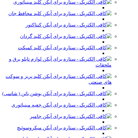
کلید مینیاتوری
کلید محافظ جان
کنتاکتور
کلید گردان
کلید کمپکت
لوازم تابلو برق و
ملحقات
کلید پریز و سوکت
های صنعتی
بوشن باتن ( شاسی)
جعبه مینیاتوری
جامپر
میکروسوئیچ