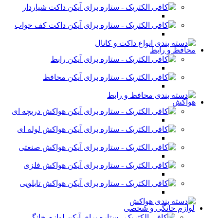
داکت شیاردار
داکت کف خواب
محافظ و رابط
رابط
محافظ
هواکش
هواکش دریچه ای
هواکش لوله ای
هواکش صنعتی
هواکش فلزی
هواکش تابلویی
لوازم خانگی و شخصی
لوازم خانگی