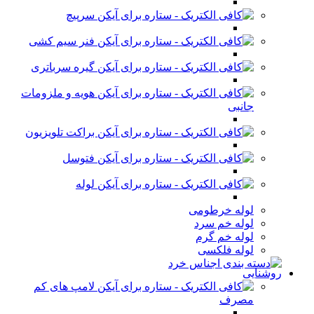
سرپیچ
فنر سیم کشی
گیره سرباتری
هویه و ملزومات
جانبی
براکت تلویزیون
فتوسل
لوله
لوله خرطومی
لوله خم سرد
لوله خم گرم
لوله فلکسی
روشنایی
لامپ های کم
مصرف