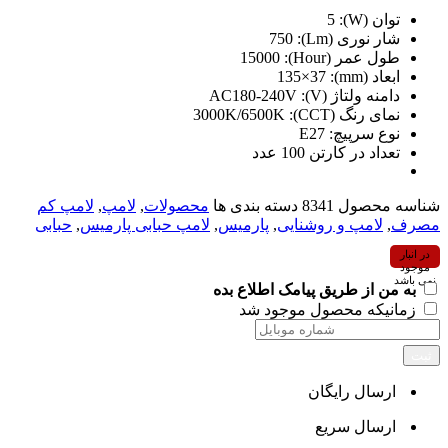
توان (W):
5
شار نوری (Lm):
750
طول عمر (Hour):
15000
ابعاد (mm):
135×37
دامنه ولتاژ (V):
AC180-240V
نمای رنگ (CCT):
3000K/6500K
نوع سرپیچ:
E27
تعداد در کارتن 100 عدد
شناسه محصول
8341
دسته بندی ها
محصولات
,
لامپ
,
لامپ کم
مصرف
,
لامپ و روشنایی
,
پارمیس
,
لامپ حبابی پارمیس
,
حبابی
در انبار
موجود
نمی باشد
به من از طریق پیامک اطلاع بده
زمانیکه محصول موجود شد
ثبت
ارسال رایگان
ارسال سریع