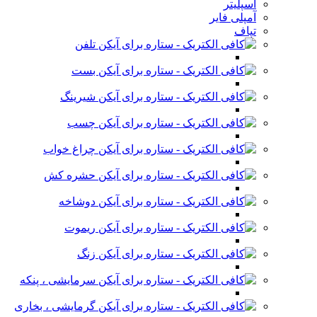
اسپلیتر
آمپلی فایر
تپاف
تلفن
بست
شیرینگ
چسب
چراغ خواب
حشره کش
دوشاخه
ریموت
زنگ
سرمایشی ، پنکه
گرمایشی ، بخاری