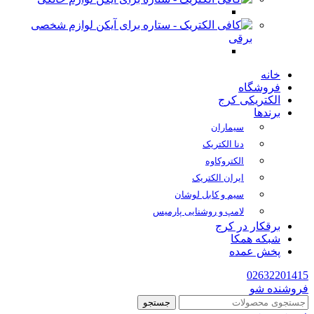
لوازم شخصی
برقی
خانه
فروشگاه
الکتریکی کرج
برندها
سیماران
دنا الکتریک
الکتروکاوه
ایران الکتریک
سیم و کابل لوشان
لامپ و روشنایی پارمیس
برقکار در کرج
شبکه همکا
پخش عمده
02632201415
فروشنده شو
جستجو