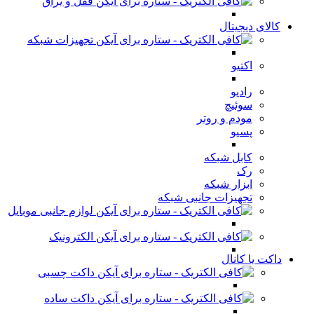
قفل و یراق
کالای دیجیتال
تجهیزات شبکه
اکتیو
رادیو
سوئیچ
مودم و روتر
پسیو
کابل شبکه
رک
ابزار شبکه
تجهیزات جانبی شبکه
لوازم جانبی موبایل
الکترونیک
داکت یا کانال
داکت چسبی
داکت ساده