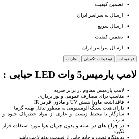
تضمین کیفیت
ارسال به سراسر ایران
ارسال سریع
تضمین کیفیت
ارسال سراسر ایران
توضیحات
توضیحات تکمیلی
نظرات
لامپ پارمیس5 وات LED حبابی :
لامپ پارمیس مقاوم در برابر ضربه
مناسب برای مصارف عمومی و نور پردازی
فاقد اشعه ماورا بنفش UV و مادون قرمز IR
دارای هیت سینگ آلومینیومی به منظور تبادل بهینه گرما
سازگار با محیط زیست و عاری از مواد خطرناک جیوه و
سرب
در چراغ های در بسته و بدون جریان هوا مورد استفاده قرار
نگیرد
به هنگام نصب و جابه جایی از قسمت بدنه لامپ باشد