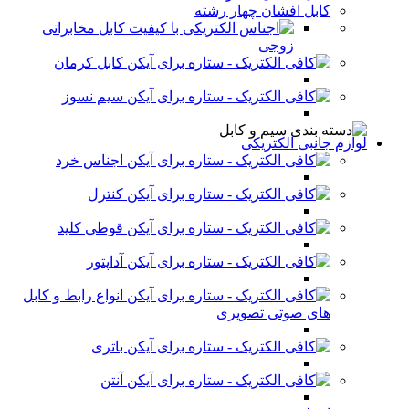
کابل افشان چهار رشته
کابل مخابراتی
زوجی
کابل کرمان
سیم نسوز
لوازم جانبی الکتریکی
اجناس خرد
کنترل
قوطی کلید
آداپتور
انواع رابط و کابل
های صوتی تصویری
باتری
آنتن