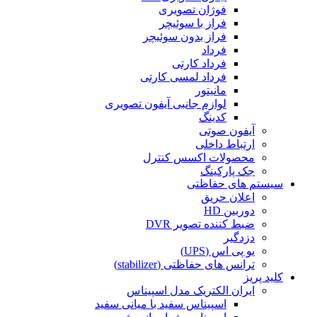
فوژان تصویری
فراز با سوئیچر
فراز بدون سوئیچر
فرداد
فرداد کارتی
فرداد لمسی کارتی
مانیتور
لوازم جانبی آیفون تصویری
کدینگ
آیفون صوتی
ارتباط داخلی
محصولات اکسس کنترل
جک پارکینگ
سیستم های حفاظتی
اعلان حریق
دوربین HD
ضبط کننده تصویر DVR
دزدگیر
یو پی اس (UPS)
ترانس های حفاظتی (stabilizer)
کلید پریز
ایران الکتریک مدل اسپیناس
اسپیناس سفید با میانی سفید