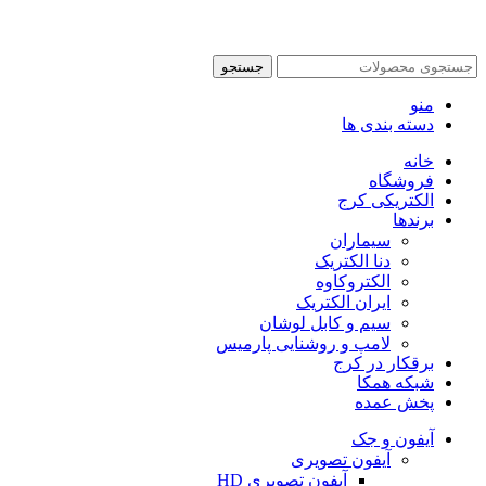
جستجو
منو
دسته بندی ها
خانه
فروشگاه
الکتریکی کرج
برندها
سیماران
دنا الکتریک
الکتروکاوه
ایران الکتریک
سیم و کابل لوشان
لامپ و روشنایی پارمیس
برقکار در کرج
شبکه همکا
پخش عمده
آیفون و جک
آیفون تصویری
آیفون تصویری HD