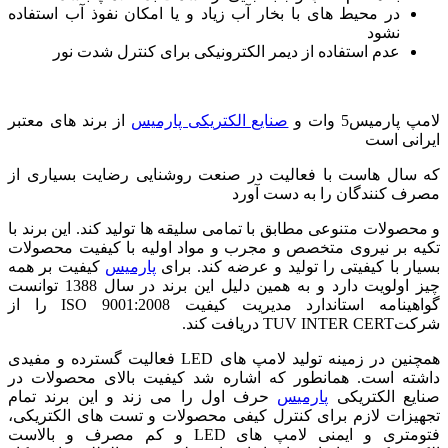
در محیط های با بخار آب زیاد و یا امکان نفوذ آب استفاده
نشود
عدم استفاده از دیمر الکترونیکی برای کنترل شدت نور
لامپ پارمیس5 وات و
صنایع الکتریکی پارمیس
از برند های معتبر
ایرانی است
که سال هاست با فعالیت در صنعت روشنایی رضایت بسیاری از
مصرف کنندگان را به دست آورد
و محصولات متنوعی مطابق با تمامی سلیقه ها تولید کند. این برند با
تکیه بر نیروی متخصص و مجرب و مواد اولیه با کیفیت محصولات
بسیار با کیفیتی را تولید و عرضه کند. برای
پارمیس
کیفیت بر همه
چیز اولویت دارد و به همین دلیل این برند در سال 1388 توانست
گواهینامه استاندارد مدیریت کیفیت
ISO 9001:2008
را از
شرکت
TUV INTER CERT
دریافت کند.
همچنین در زمینه تولید لامپ های
LED
فعالیت گسترده و مفیدی
داشته است. همانطور که اشاره شد کیفیت بالای محصولات در
صنایع الکتریکی
پارمیس
حرف اول را می زند و این برند تمام
تجهیزات لازم برای کنترل کیفی محصولات و تست های الکتریکی،
فتومتری و ایمنی لامپ های
LED
و کم مصرف و بالاست