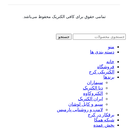
تمامی حقوق برای کافی الکتریک محفوظ می‌باشد.
جستجو
منو
دسته بندی ها
خانه
فروشگاه
الکتریکی کرج
برندها
سیماران
دنا الکتریک
الکتروکاوه
ایران الکتریک
سیم و کابل لوشان
لامپ و روشنایی پارمیس
برقکار در کرج
شبکه همکا
پخش عمده