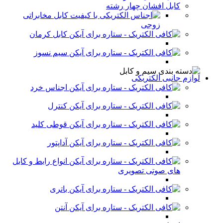
کابل افشان چهار رشته
کابل مخابراتی
زوجی
کابل کرمان
سیم نسوز
لوازم جانبی الکتریکی
اجناس خرد
کنترل
قوطی کلید
آداپتور
انواع رابط و کابل
های صوتی تصویری
باتری
آنتن