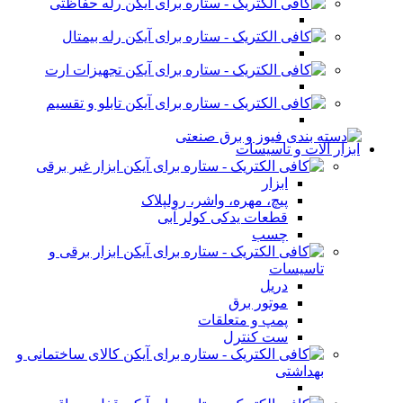
رله حفاظتی
رله بیمتال
تجهیزات ارت
تابلو و تقسیم
ابزار آلات و تاسیسات
ابزار غیر برقی
ابزار
پیچ، مهره، واشر، رولپلاک
قطعات یدکی کولر آبی
چسب
ابزار برقی و
تاسیسات
دریل
موتور برق
پمپ و متعلقات
ست کنترل
کالای ساختمانی و
بهداشتی