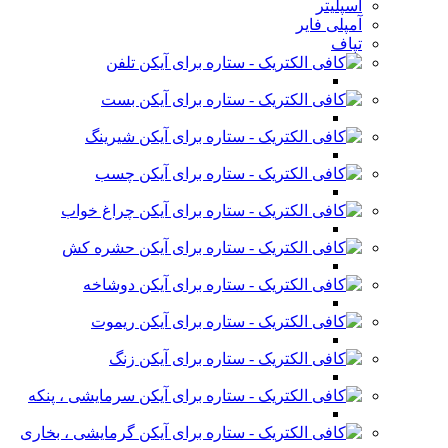
اسپلیتر
آمپلی فایر
تپاف
تلفن
بست
شیرینگ
چسب
چراغ خواب
حشره کش
دوشاخه
ریموت
زنگ
سرمایشی ، پنکه
گرمایشی ، بخاری