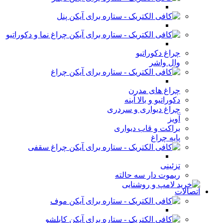
پنل
چراغ نما و دکوراتیو
چراغ دکوراتیو
وال واشر
چراغ
چراغ های مدرن
دکوراتیو و بالا آینه
چراغ دیواری و سردری
آویز
براکت و قاب دیواری
پایه چراغ
چراغ سقفی
تزئینی
ریموت دار سه حالته
اتصالات
موف
کابلشو