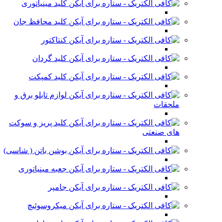
کلید مینیاتوری
کلید محافظ جان
کنتاکتور
کلید گردان
کلید کمپکت
لوازم تابلو برق و
ملحقات
کلید پریز و سوکت
های صنعتی
بوشن باتن ( شاسی)
جعبه مینیاتوری
جامپر
میکروسوئیچ