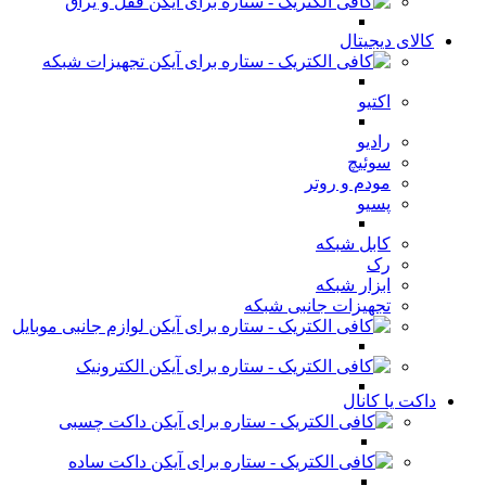
قفل و یراق
کالای دیجیتال
تجهیزات شبکه
اکتیو
رادیو
سوئیچ
مودم و روتر
پسیو
کابل شبکه
رک
ابزار شبکه
تجهیزات جانبی شبکه
لوازم جانبی موبایل
الکترونیک
داکت یا کانال
داکت چسبی
داکت ساده