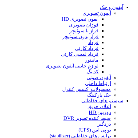
آیفون و جک
آیفون تصویری
آیفون تصویری HD
فوژان تصویری
فراز با سوئیچر
فراز بدون سوئیچر
فرداد
فرداد کارتی
فرداد لمسی کارتی
مانیتور
لوازم جانبی آیفون تصویری
کدینگ
آیفون صوتی
ارتباط داخلی
محصولات اکسس کنترل
جک پارکینگ
سیستم های حفاظتی
اعلان حریق
دوربین HD
ضبط کننده تصویر DVR
دزدگیر
یو پی اس (UPS)
ترانس های حفاظتی (stabilizer)