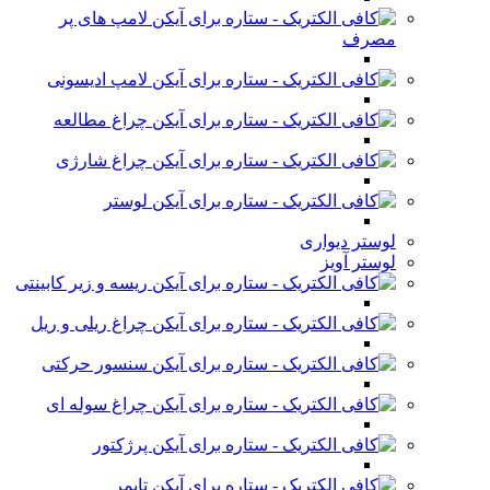
لامپ های پر
مصرف
لامپ ادیسونی
چراغ مطالعه
چراغ شارژی
لوستر
لوستر دیواری
لوستر آویز
ریسه و زیر کابینتی
چراغ ریلی و ریل
سنسور حرکتی
چراغ سوله ای
پرژکتور
تایمر