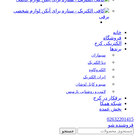
لوازم شخصی
برقی
خانه
فروشگاه
الکتریکی کرج
برندها
سیماران
دنا الکتریک
الکتروکاوه
ایران الکتریک
سیم و کابل لوشان
لامپ و روشنایی پارمیس
برقکار در کرج
شبکه همکا
پخش عمده
02632201415
فروشنده شو
جستجو