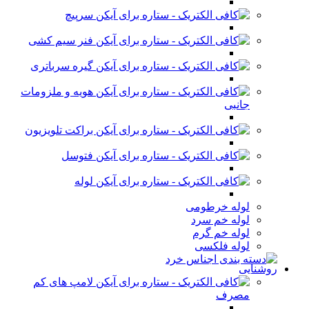
سرپیچ
فنر سیم کشی
گیره سرباتری
هویه و ملزومات
جانبی
براکت تلویزیون
فتوسل
لوله
لوله خرطومی
لوله خم سرد
لوله خم گرم
لوله فلکسی
روشنایی
لامپ های کم
مصرف