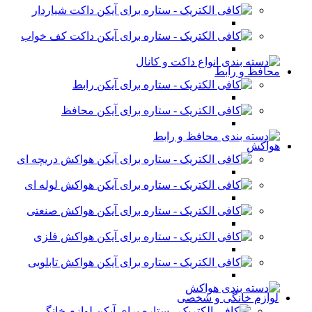
داکت شیاردار
داکت کف خواب
محافظ و رابط
رابط
محافظ
هواکش
هواکش دریچه ای
هواکش لوله ای
هواکش صنعتی
هواکش فلزی
هواکش تابلویی
لوازم خانگی و شخصی
لوازم خانگی