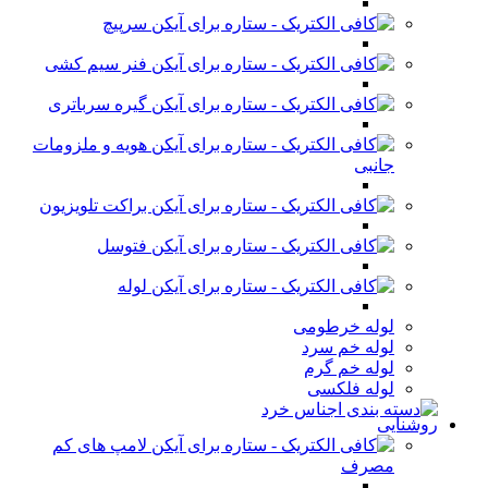
سرپیچ
فنر سیم کشی
گیره سرباتری
هویه و ملزومات
جانبی
براکت تلویزیون
فتوسل
لوله
لوله خرطومی
لوله خم سرد
لوله خم گرم
لوله فلکسی
روشنایی
لامپ های کم
مصرف