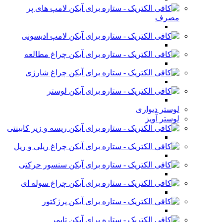
لامپ های پر
مصرف
لامپ ادیسونی
چراغ مطالعه
چراغ شارژی
لوستر
لوستر دیواری
لوستر آویز
ریسه و زیر کابینتی
چراغ ریلی و ریل
سنسور حرکتی
چراغ سوله ای
پرژکتور
تایمر