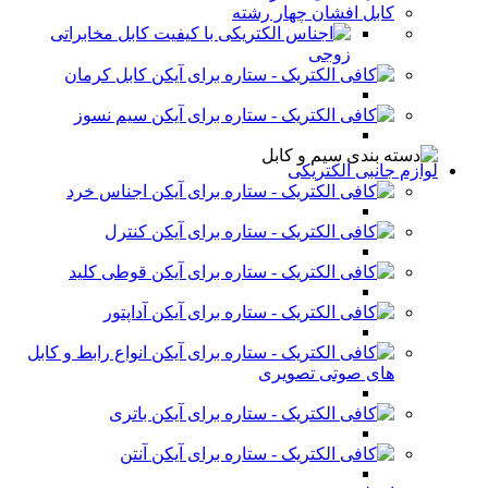
کابل افشان چهار رشته
کابل مخابراتی
زوجی
کابل کرمان
سیم نسوز
لوازم جانبی الکتریکی
اجناس خرد
کنترل
قوطی کلید
آداپتور
انواع رابط و کابل
های صوتی تصویری
باتری
آنتن