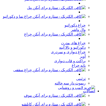
پنل
چراغ نما و دکوراتیو
چراغ دکوراتیو
وال واشر
چراغ
چراغ های مدرن
دکوراتیو و بالا آینه
چراغ دیواری و سردری
آویز
براکت و قاب دیواری
پایه چراغ
چراغ سقفی
تزئینی
ریموت دار سه حالته
اتصالات
موف
کابلشو