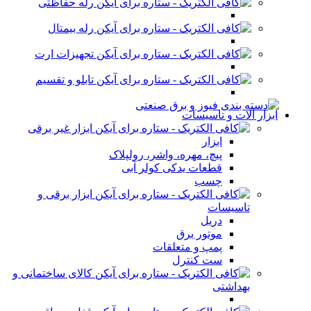
رله حفاظتی
رله بیمتال
تجهیزات ارت
تابلو و تقسیم
ابزار آلات و تاسیسات
ابزار غیر برقی
ابزار
پیچ، مهره، واشر، رولپلاک
قطعات یدکی کولر آبی
چسب
ابزار برقی و
تاسیسات
دریل
موتور برق
پمپ و متعلقات
ست کنترل
کالای ساختمانی و
بهداشتی