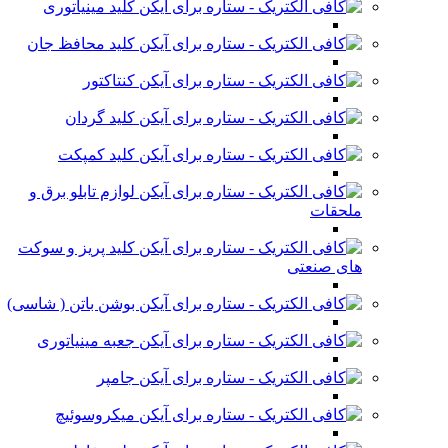
کلید مینیاتوری
کلید محافظ جان
کنتاکتور
کلید گردان
کلید کمپکت
لوازم تابلو برق و
ملحقات
کلید پریز و سوکت
های صنعتی
بوشن باتن ( شاسی)
جعبه مینیاتوری
جامپر
میکروسوئیچ