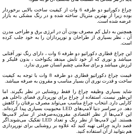
چراغ دکوراتیو دو طرفه 6 وات از کیفیت ساخت بالایی برخوردار
بوده زیرا از بهترین متریال ساخته شده و در رنگ مشکی به بازار
عرضه شده است.
همچنین به دلیل کم مصرف بودن آن در انرژی برق و طراحی مدرن
آن ، نظر بسیاری از طراحان و نورپردازان را به خود جلب کرده
است.
این چراغ قطاری دکوراتیو دو طرفه 6 وات ، دارای رنگ نور آفتابی
میباشد و نوری که از خود تابش میدهد یکنواخت ، بدون فلیکر و
لرزش میباشد و برای سلامتی چشم انسان ضرری ندارد.
قیمت چراغ دکوراتیو قطاری دو طرفه 8 وات با توجه به کیفیت
ساخت و قدرت نوری آن بسیار مناسب و مقرون به صرفه میباشد.
شاید بسیاری وظیفه چراغ را فقط روشنایی در نظر بگیرند. اما
این‌طور نیست. استفاده از چراغ برای نورپردازی فضای داخلی هم
کارایی دارد. انتخاب چراغ مناسب می‌تواند مصرف برقتان را کاهش
دهد. در سراسر دنیا لامپ‌های LED محبوبیت بسیاری پیدا کرده‌اند.
این لامپ‌ها از نظر اقتصادی مقرون‌به‌صرفه‌تر از سایر لامپ‌ها
هستند. این لامپ‌ها از نظر رنگ و تعداد LED تفکیک می‌شوند.اگر
قصد دارید چراغی تهیه کنید که علاوه بر روشنایی برای نورپردازی
هم بتوانید از آن استفاده کنید.