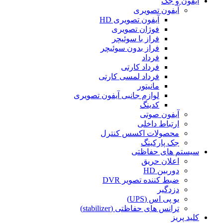
آیفون و جک
آیفون تصویری
آیفون تصویری HD
فوژان تصویری
فراز با سوئیچر
فراز بدون سوئیچر
فرداد
فرداد کارتی
فرداد لمسی کارتی
مانیتور
لوازم جانبی آیفون تصویری
کدینگ
آیفون صوتی
ارتباط داخلی
محصولات اکسس کنترل
جک پارکینگ
سیستم های حفاظتی
اعلان حریق
دوربین HD
ضبط کننده تصویر DVR
دزدگیر
یو پی اس (UPS)
ترانس های حفاظتی (stabilizer)
کلید پریز