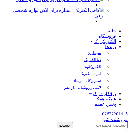
لوازم شخصی
برقی
خانه
فروشگاه
الکتریکی کرج
برندها
سیماران
دنا الکتریک
الکتروکاوه
ایران الکتریک
سیم و کابل لوشان
لامپ و روشنایی پارمیس
برقکار در کرج
شبکه همکا
پخش عمده
02632201415
فروشنده شو
جستجو