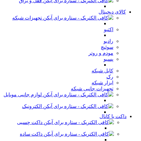
قفل و یراق
کالای دیجیتال
تجهیزات شبکه
اکتیو
رادیو
سوئیچ
مودم و روتر
پسیو
کابل شبکه
رک
ابزار شبکه
تجهیزات جانبی شبکه
لوازم جانبی موبایل
الکترونیک
داکت یا کانال
داکت چسبی
داکت ساده