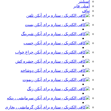
اسپلیتر
آمپلی فایر
تپاف
تلفن
بست
شیرینگ
چسب
چراغ خواب
حشره کش
دوشاخه
ریموت
زنگ
سرمایشی ، پنکه
گرمایشی ، بخاری