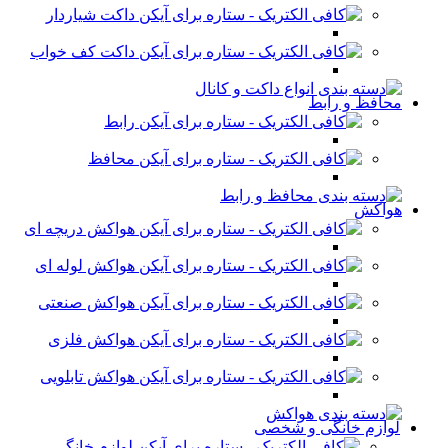
داکت شیاردار
داکت کف خواب
محافظ و رابط
رابط
محافظ
هواکش
هواکش دریچه ای
هواکش لوله ای
هواکش صنعتی
هواکش فلزی
هواکش تابلویی
لوازم خانگی و شخصی
لوازم خانگی