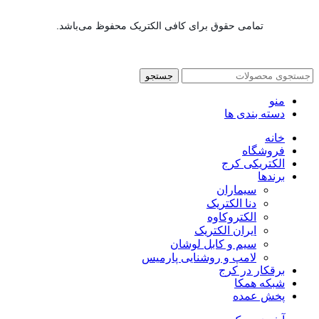
تمامی حقوق برای کافی الکتریک محفوظ می‌باشد.
جستجو
منو
دسته بندی ها
خانه
فروشگاه
الکتریکی کرج
برندها
سیماران
دنا الکتریک
الکتروکاوه
ایران الکتریک
سیم و کابل لوشان
لامپ و روشنایی پارمیس
برقکار در کرج
شبکه همکا
پخش عمده