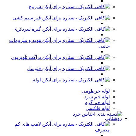
سرپیچ
فنر سیم کشی
گیره سرباتری
هویه و ملزومات
جانبی
براکت تلویزیون
فتوسل
لوله
لوله خرطومی
لوله خم سرد
لوله خم گرم
لوله فلکسی
روشنایی
لامپ های کم
مصرف