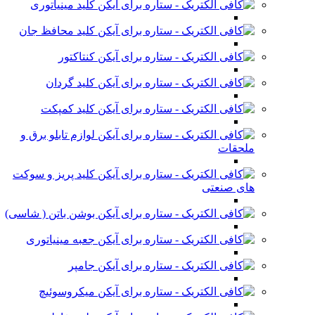
کلید مینیاتوری
کلید محافظ جان
کنتاکتور
کلید گردان
کلید کمپکت
لوازم تابلو برق و
ملحقات
کلید پریز و سوکت
های صنعتی
بوشن باتن ( شاسی)
جعبه مینیاتوری
جامپر
میکروسوئیچ