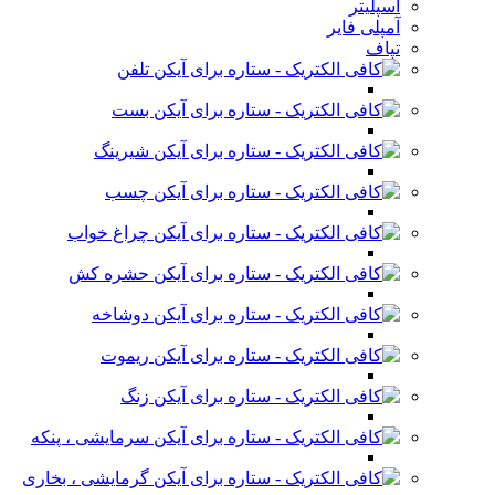
اسپلیتر
آمپلی فایر
تپاف
تلفن
بست
شیرینگ
چسب
چراغ خواب
حشره کش
دوشاخه
ریموت
زنگ
سرمایشی ، پنکه
گرمایشی ، بخاری