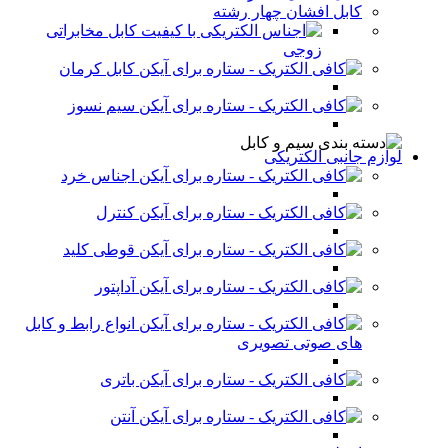
کابل افشان چهار رشته
کابل مخابراتی
زوجی
کابل کرمان
سیم نسوز
لوازم جانبی الکتریکی
اجناس خرد
کنترل
قوطی کلید
آداپتور
انواع رابط و کابل
های صوتی تصویری
باتری
آنتن