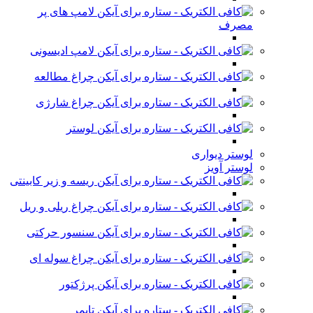
لامپ های پر
مصرف
لامپ ادیسونی
چراغ مطالعه
چراغ شارژی
لوستر
لوستر دیواری
لوستر آویز
ریسه و زیر کابینتی
چراغ ریلی و ریل
سنسور حرکتی
چراغ سوله ای
پرژکتور
تایمر