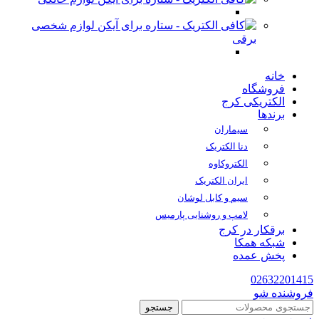
لوازم شخصی
برقی
خانه
فروشگاه
الکتریکی کرج
برندها
سیماران
دنا الکتریک
الکتروکاوه
ایران الکتریک
سیم و کابل لوشان
لامپ و روشنایی پارمیس
برقکار در کرج
شبکه همکا
پخش عمده
02632201415
فروشنده شو
جستجو