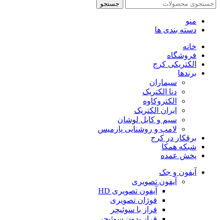
جستجو
منو
دسته بندی ها
خانه
فروشگاه
الکتریکی کرج
برندها
سیماران
دنا الکتریک
الکتروکاوه
ایران الکتریک
سیم و کابل لوشان
لامپ و روشنایی پارمیس
برقکار در کرج
شبکه همکا
پخش عمده
آیفون و جک
آیفون تصویری
آیفون تصویری HD
فوژان تصویری
فراز با سوئیچر
فراز بدون سوئیچر