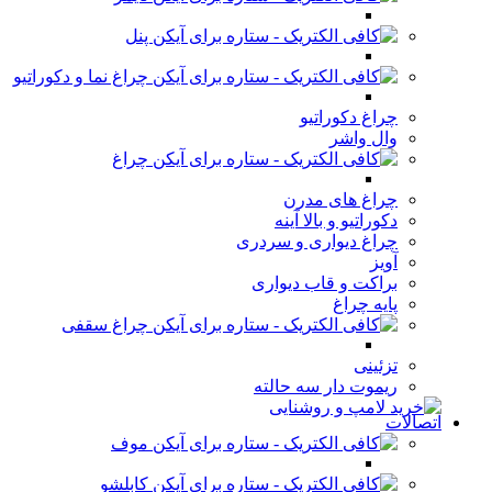
پنل
چراغ نما و دکوراتیو
چراغ دکوراتیو
وال واشر
چراغ
چراغ های مدرن
دکوراتیو و بالا آینه
چراغ دیواری و سردری
آویز
براکت و قاب دیواری
پایه چراغ
چراغ سقفی
تزئینی
ریموت دار سه حالته
اتصالات
موف
کابلشو