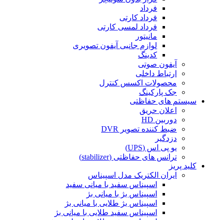
فرداد
فرداد کارتی
فرداد لمسی کارتی
مانیتور
لوازم جانبی آیفون تصویری
کدینگ
آیفون صوتی
ارتباط داخلی
محصولات اکسس کنترل
جک پارکینگ
سیستم های حفاظتی
اعلان حریق
دوربین HD
ضبط کننده تصویر DVR
دزدگیر
یو پی اس (UPS)
ترانس های حفاظتی (stabilizer)
کلید پریز
ایران الکتریک مدل اسپیناس
اسپیناس سفید با میانی سفید
اسپیناس بژ با میانی بژ
اسپیناس بژ طلایی با میانی بژ
اسپیناس سفید طلایی با میانی بژ