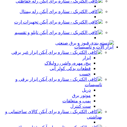
رله حفاظتی
رله بیمتال
تجهیزات ارت
تابلو و تقسیم
ابزار آلات و تاسیسات
ابزار غیر برقی
ابزار
پیچ، مهره، واشر، رولپلاک
قطعات یدکی کولر آبی
چسب
ابزار برقی و
تاسیسات
دریل
موتور برق
پمپ و متعلقات
ست کنترل
کالای ساختمانی و
بهداشتی