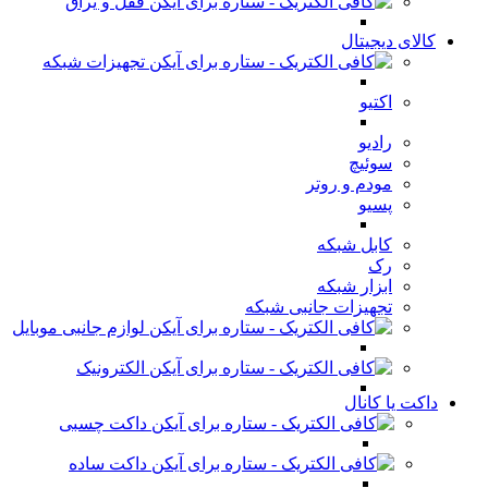
قفل و یراق
کالای دیجیتال
تجهیزات شبکه
اکتیو
رادیو
سوئیچ
مودم و روتر
پسیو
کابل شبکه
رک
ابزار شبکه
تجهیزات جانبی شبکه
لوازم جانبی موبایل
الکترونیک
داکت یا کانال
داکت چسبی
داکت ساده