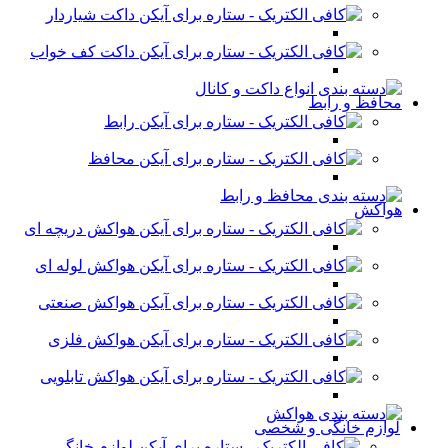
داکت شیاردار
داکت کف خواب
محافظ و رابط
رابط
محافظ
هواکش
هواکش دریچه ای
هواکش لوله ای
هواکش صنعتی
هواکش فلزی
هواکش تابلویی
لوازم خانگی و شخصی
لوازم خانگی