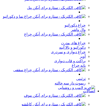
پنل
چراغ نما و دکوراتیو
چراغ دکوراتیو
وال واشر
چراغ
چراغ های مدرن
دکوراتیو و بالا آینه
چراغ دیواری و سردری
آویز
براکت و قاب دیواری
پایه چراغ
چراغ سقفی
تزئینی
ریموت دار سه حالته
اتصالات
موف
کابلشو