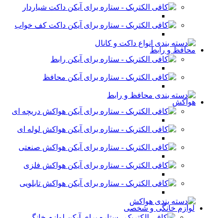
داکت شیاردار
داکت کف خواب
محافظ و رابط
رابط
محافظ
هواکش
هواکش دریچه ای
هواکش لوله ای
هواکش صنعتی
هواکش فلزی
هواکش تابلویی
لوازم خانگی و شخصی
لوازم خانگی