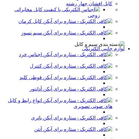
کابل افشان چهار رشته
کابل مخابراتی
زوجی
کابل کرمان
سیم نسوز
لوازم جانبی الکتریکی
اجناس خرد
کنترل
قوطی کلید
آداپتور
انواع رابط و کابل
های صوتی تصویری
باتری
آنتن