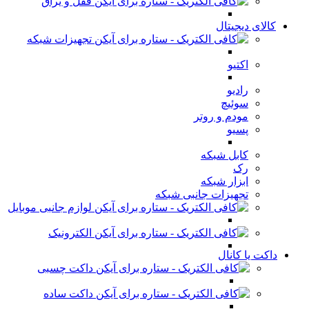
قفل و یراق
کالای دیجیتال
تجهیزات شبکه
اکتیو
رادیو
سوئیچ
مودم و روتر
پسیو
کابل شبکه
رک
ابزار شبکه
تجهیزات جانبی شبکه
لوازم جانبی موبایل
الکترونیک
داکت یا کانال
داکت چسبی
داکت ساده