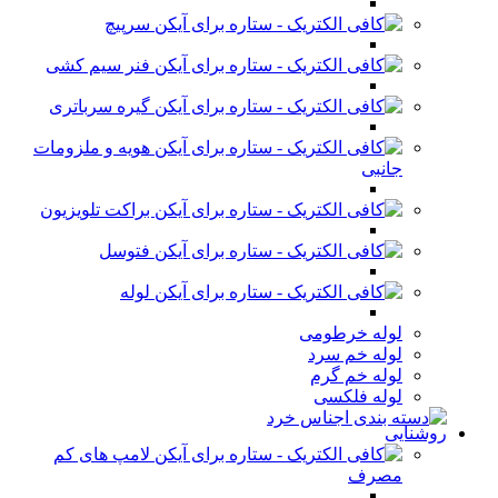
سرپیچ
فنر سیم کشی
گیره سرباتری
هویه و ملزومات
جانبی
براکت تلویزیون
فتوسل
لوله
لوله خرطومی
لوله خم سرد
لوله خم گرم
لوله فلکسی
روشنایی
لامپ های کم
مصرف