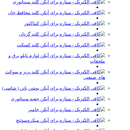
کلید مینیاتوری
کلید محافظ جان
کنتاکتور
کلید گردان
کلید کمپکت
لوازم تابلو برق و
ملحقات
کلید پریز و سوکت
های صنعتی
بوشن باتن ( شاسی)
جعبه مینیاتوری
جامپر
میکروسوئیچ