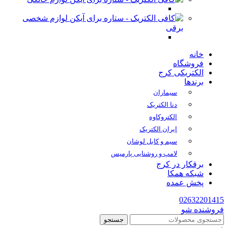
لوازم شخصی
برقی
خانه
فروشگاه
الکتریکی کرج
برندها
سیماران
دنا الکتریک
الکتروکاوه
ایران الکتریک
سیم و کابل لوشان
لامپ و روشنایی پارمیس
برقکار در کرج
شبکه همکا
پخش عمده
02632201415
فروشنده شو
جستجو