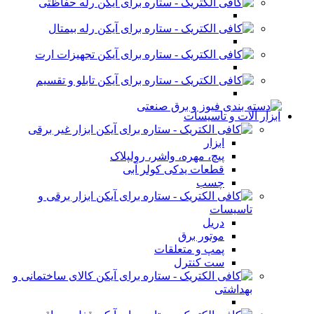
رله حفاظتی
رله بیمتال
تجهیزات ارت
تابلو و تقسیم
ابزار آلات و تاسیسات
ابزار غیر برقی
ابزار
پیچ، مهره، واشر، رولپلاک
قطعات یدکی کولر آبی
چسب
ابزار برقی و
تاسیسات
دریل
موتور برق
پمپ و متعلقات
ست کنترل
کالای ساختمانی و
بهداشتی