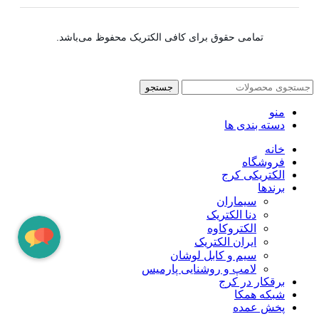
تمامی حقوق برای کافی الکتریک محفوظ می‌باشد.
جستجو
منو
دسته بندی ها
خانه
فروشگاه
الکتریکی کرج
برندها
سیماران
دنا الکتریک
الکتروکاوه
ایران الکتریک
سیم و کابل لوشان
لامپ و روشنایی پارمیس
برقکار در کرج
شبکه همکا
پخش عمده