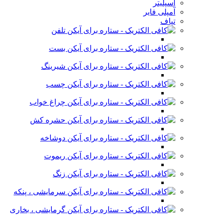
اسپلیتر
آمپلی فایر
تپاف
تلفن
بست
شیرینگ
چسب
چراغ خواب
حشره کش
دوشاخه
ریموت
زنگ
سرمایشی ، پنکه
گرمایشی ، بخاری