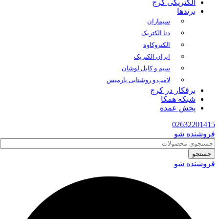
الکتریکی کرج
برندها
سیماران
دنا الکتریک
الکتروکاوه
ایران الکتریک
سیم و کابل لوشان
لامپ و روشنایی پارمیس
برقکار در کرج
شبکه همکا
پخش عمده
02632201415
فروشنده شو
جستجو
فروشنده شو