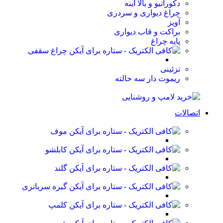
دکوراتیو و بالا آینه
چراغ دیواری و سردری
آویز
براکت و قاب دیواری
پایه چراغ
چراغ سقفی
تزئینی
ریموت دار سه حالته
اتصالات
موف
کابلشو
گلند
گیره سرباتری
کلمپ