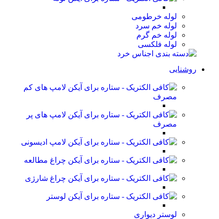
لوله خرطومی
لوله خم سرد
لوله خم گرم
لوله فلکسی
روشنایی
لامپ های کم
مصرف
لامپ های پر
مصرف
لامپ ادیسونی
چراغ مطالعه
چراغ شارژی
لوستر
لوستر دیواری