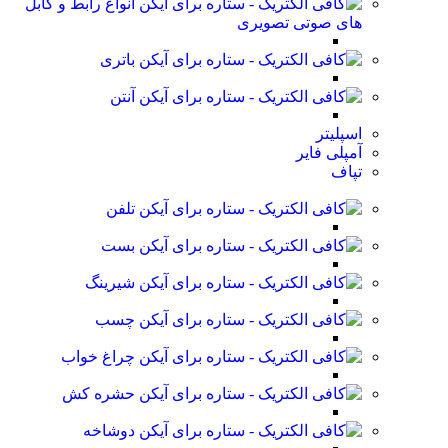
انواع رابط و کابل
های صوتی تصویری
باتری
آنتن
اسپلیتر
آمپلی فایر
تپاف
تلفن
بست
شیرینگ
چسب
چراغ خواب
حشره کش
دوشاخه