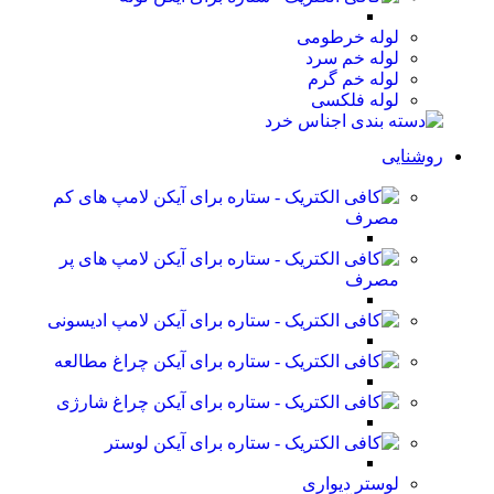
لوله خرطومی
لوله خم سرد
لوله خم گرم
لوله فلکسی
روشنایی
لامپ های کم
مصرف
لامپ های پر
مصرف
لامپ ادیسونی
چراغ مطالعه
چراغ شارژی
لوستر
لوستر دیواری