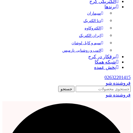
الکتریکی کرج
برندها
سیماران
دنا الکتریک
الکتروکاوه
ایران الکتریک
سیم و کابل لوشان
لامپ و روشنایی پارمیس
برقکار در کرج
شبکه همکا
پخش عمده
02632201415
فروشنده شو
جستجو
فروشنده شو