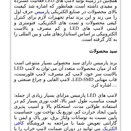
همچنین در زمینه تولید لامپ های
LED
فعالیت گسترده
و مفیدی داشته است. همانطور که اشاره شد کیفیت
بالای محصولات در صنایع الکتریکی
پارمیس
حرف اول
را می زند و این برند تمام تجهیزات لازم برای کنترل
کیفی محصولات و تست های الکتریکی، فتومتری و
ایمنی لامپ های
LED
و کم مصرف و بالاست
الکترونیکی بر اساس استانداردهای ملی و بین المللی را
به کار گرفته است.
سبد محصولات
برند پارمیس دارای سبد محصولی بسیار متنوعی است
که از میان محصولات متعدد آن می توان به لامپ
LED
بالاست سر خود، لامپ کم مصرف، لامپ فلورسنت،
قاب مهتابی
LED-SMD
، لامپ القایی و چراغ صنعتی و
… اشاره کرد.
لامپ های
LED
پارمیس مزایای بسیار زیادی از جمله:
قیمت مناسب، طول عمر بالا، افت نوری بسیار کم در
استفاده طولانی مدت، استحکام بالا و آسیب پذیری
پایین، ایجاد حرارت کم، توزیع یک نواخت نور، حساسیت
پایین نسبت به نوسانات ولتاژ برق، نور پاک و ایمن با
گارانتی تعویض شما با مراجعه به فروشگاه
کافی
الکتریک
می توانید در دوران ضمانت لامپ خراب را با