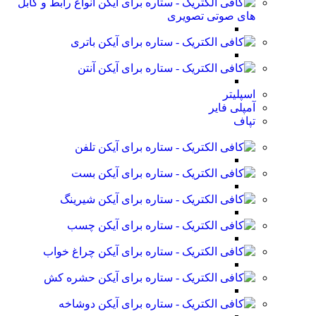
انواع رابط و کابل
های صوتی تصویری
باتری
آنتن
اسپلیتر
آمپلی فایر
تپاف
تلفن
بست
شیرینگ
چسب
چراغ خواب
حشره کش
دوشاخه