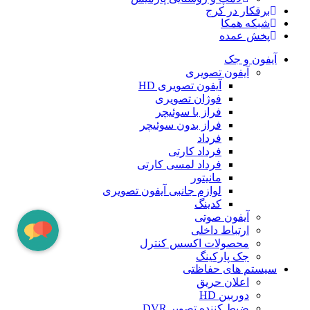
برقکار در کرج
شبکه همکا
پخش عمده
آیفون و جک
آیفون تصویری
آیفون تصویری HD
فوژان تصویری
فراز با سوئیچر
فراز بدون سوئیچر
فرداد
فرداد کارتی
فرداد لمسی کارتی
مانیتور
لوازم جانبی آیفون تصویری
کدینگ
آیفون صوتی
ارتباط داخلی
محصولات اکسس کنترل
جک پارکینگ
سیستم های حفاظتی
اعلان حریق
دوربین HD
ضبط کننده تصویر DVR