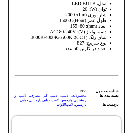
مدل: LED BULB
توان (W): 20
شار نوری (Lm): 2000
طول عمر (Hour): 15000
ابعاد (mm): 155×80
دامنه ولتاژ (V): AC180-240V
نمای رنگ (CCT): 3000K/4000K/6500K
نوع سرپیچ: E27
تعداد در کارتن 50 عدد
شناسه محصول
1956
دسته بندی ها
محصولات
,
لامپ
,
لامپ کم مصرف
,
لامپ و
روشنایی
,
پارمیس
,
لامپ حبابی پارمیس
,
حبابی
برچسب ها
پارمیس
,
لامپ20وات