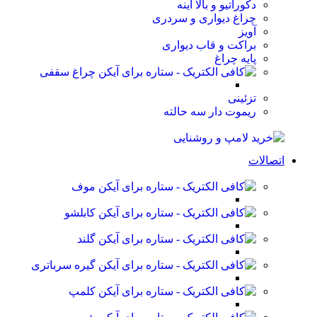
دکوراتیو و بالا آینه
چراغ دیواری و سردری
آویز
براکت و قاب دیواری
پایه چراغ
چراغ سقفی
تزئینی
ریموت دار سه حالته
اتصالات
موف
کابلشو
گلند
گیره سرباتری
کلمپ