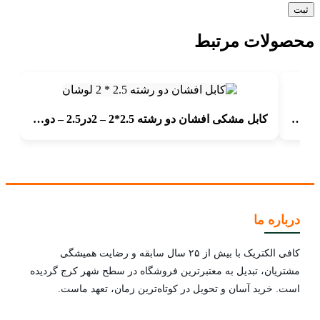
محصولات مرتبط
کابل6زوج 06 مس مخابراتی فویل دارطوسی(هوایی) – شش زوج صفر شش | لوشان
کابل مشکی افشان دو رشته 2.5*2 – 2در2.5 – دو در دو ونیم – 2*2.5 – لوشان
درباره ما
کافی الکتریک با بیش از ۲۵ سال سابقه و رضایت همیشگی
مشتریان، تبدیل به معتبرترین فروشگاه در سطح شهر کرج گردیده
است. خرید آسان و تحویل در کوتاه‌ترین زمان، تعهد ماست.