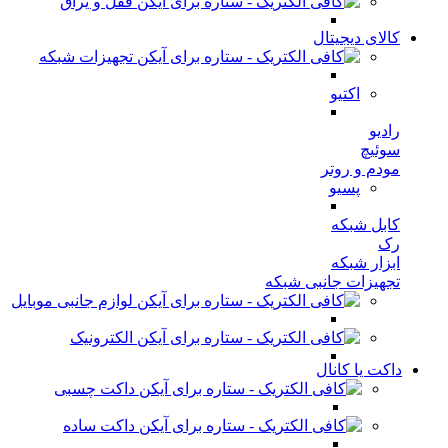
قفل و یراق
کالای دیجیتال
تجهیزات شبکه
اکتیو
رادیو
سوئیچ
مودم و روتر
پسیو
کابل شبکه
رک
ابزار شبکه
تجهیزات جانبی شبکه
لوازم جانبی موبایل
الکترونیک
داکت یا کانال
داکت چسبی
داکت ساده