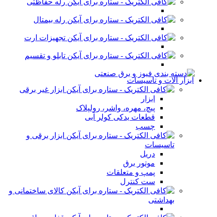
رله حفاظتی
رله بیمتال
تجهیزات ارت
تابلو و تقسیم
ابزار آلات و تاسیسات
ابزار غیر برقی
ابزار
پیچ، مهره، واشر، رولپلاک
قطعات یدکی کولر آبی
چسب
ابزار برقی و
تاسیسات
دریل
موتور برق
پمپ و متعلقات
ست کنترل
کالای ساختمانی و
بهداشتی