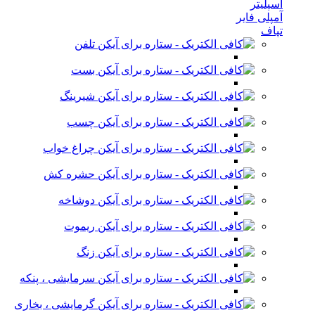
اسپلیتر
آمپلی فایر
تپاف
تلفن
بست
شیرینگ
چسب
چراغ خواب
حشره کش
دوشاخه
ریموت
زنگ
سرمایشی ، پنکه
گرمایشی ، بخاری