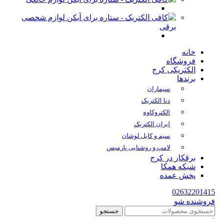
لوازم شخصی
برقی
خانه
فروشگاه
الکتریکی کرج
برندها
سیماران
دنا الکتریک
الکتروکاوه
ایران الکتریک
سیم و کابل لوشان
لامپ و روشنایی پارمیس
برقکار در کرج
شبکه همکا
پخش عمده
02632201415
فروشنده شو
جستجو