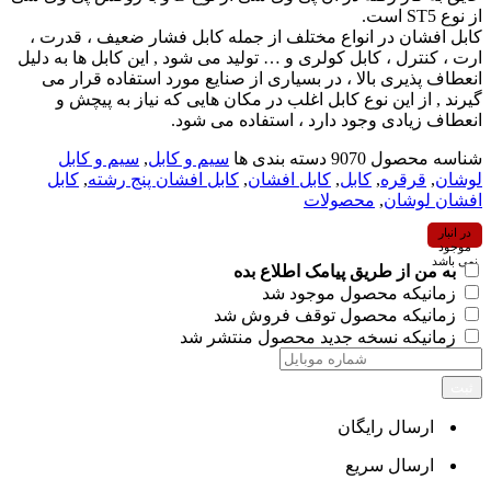
از نوع ST5 است.
کابل افشان در انواع مختلف از جمله کابل فشار ضعیف ، قدرت ،
ارت ، کنترل ، کابل کولری و … تولید می شود , این کابل ها به دلیل
انعطاف پذیری بالا ، در بسیاری از صنایع مورد استفاده قرار می
گیرند , از این نوع کابل اغلب در مکان هایی که نیاز به پیچش و
انعطاف زیادی وجود دارد ، استفاده می شود.
شناسه محصول
9070
دسته بندی ها
سیم و کابل
,
سیم و کابل
لوشان
,
قرقره
,
کابل
,
کابل افشان
,
کابل افشان پنج رشته
,
کابل
افشان لوشان
,
محصولات
در انبار
موجود
نمی باشد
به من از طریق پیامک اطلاع بده
زمانیکه محصول موجود شد
زمانیکه محصول توقف فروش شد
زمانیکه نسخه جدید محصول منتشر شد
ثبت
ارسال رایگان
ارسال سریع