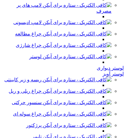
لامپ های پر
مصرف
لامپ ادیسونی
چراغ مطالعه
چراغ شارژی
لوستر
لوستر دیواری
لوستر آویز
ریسه و زیر کابینتی
چراغ ریلی و ریل
سنسور حرکتی
چراغ سوله ای
پرژکتور
تایمر