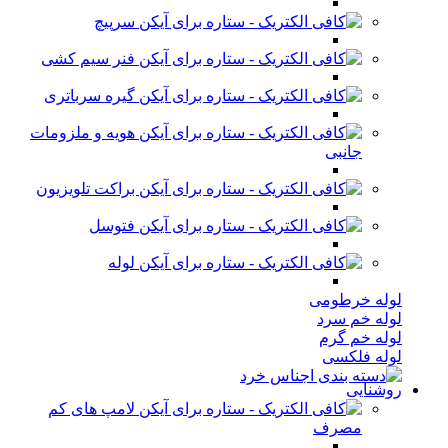
سرپیچ
فنر سیم کشی
گیره سرباتری
هویه و ملزومات
جانبی
براکت تلویزیون
فتوسل
لوله
لوله خرطومی
لوله خم سرد
لوله خم گرم
لوله فلکسی
روشنایی
لامپ های کم
مصرف