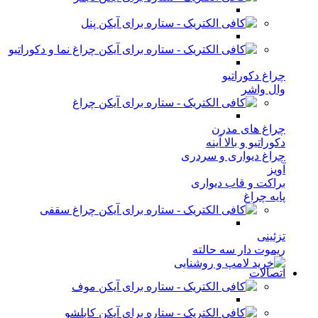
پنل
چراغ نما و دکوراتیو
چراغ دکوراتیو
وال واشر
چراغ
چراغ های مدرن
دکوراتیو و بالا آینه
چراغ دیواری و سردری
آویز
براکت و قاب دیواری
پایه چراغ
چراغ سقفی
تزئینی
ریموت دار سه حالته
اتصالات
موف
کابلشو