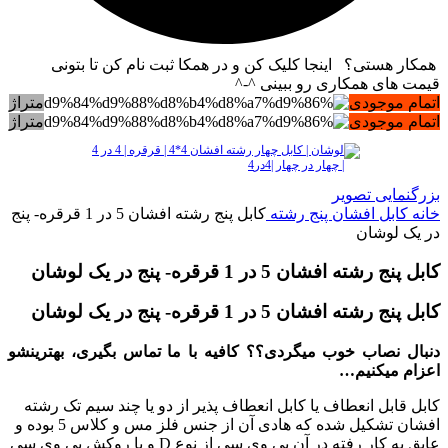
همکار هستی؟ اینجا کلیک کن و در همکا ثبت نام کن تا بتونی
قیمت های همکاری رو ببینی ^-^
اتمام موجودی
متراژ
اتمام موجودی
متراژ
بزرگنمایی تصویر
خانه
کابل افشان پنج رشته
کابل پنج رشته افشان 5 در 1 قرقره- پنج
در یک لوشان
کابل پنج رشته افشان 5 در 1 قرقره- پنج در یک لوشان
کابل پنج رشته افشان 5 در 1 قرقره- پنج در یک لوشان
دنبال نصاب خوب میگردی؟؟ کافیه با ما تماس بگیری، بهترینشو
اعزام میکنیم…
کابل قابل انعطاف یا کابل انعطاف پذیر از دو یا چند سیم تک رشته
افشان تشکیل شده که هادی آن از جنس فلز مس و کلاس 5 بوده و
عایق به کار رفته در آن پی وی سی از نوع D و با روکش پی وی سی