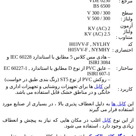
VDE 0250
مرجع :
BS 6500
سطح
300 / 300 V
300 / 500 V
ولتاژ :
آزمون
2 KV (AC)
ولتاژ
2.5 KV (AC)
متناوب :
کد
H03VV-F , NYLHY
H05VV-F , NYMHY
اختصاری :
– هادی مس کلاس 5 مطابق با استاندارد IEC 60228 و
ISIRI 3084
ساختار :
– عایق PVC از نوع D مطابق با استاندارد EC 60227-1 ,
ISIRI 607-1
– روکش PVC از نوع ST5 (رنگ بندی طبق در خواست)
این
کابل
ها برای تجهیزات روشنایی و تجهیزات اداری و
کاربرد :
خانگی و در مناطق خشک قابل استفاده می باشد.
این
کابل ها
به دلیل انعطاف پذیری بالا ، در بسیاری از صنایع مورد
استفاده قرار می گیرند
از این نوع
کابل
اغلب در مکان هایی که نیاز به پیچش و انعطاف
زیادی وجود دارد ، استفاده می شود.