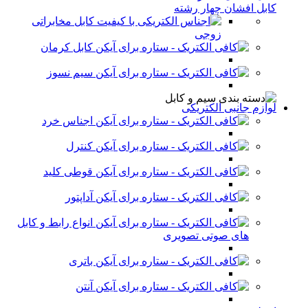
کابل افشان چهار رشته
کابل مخابراتی
زوجی
کابل کرمان
سیم نسوز
لوازم جانبی الکتریکی
اجناس خرد
کنترل
قوطی کلید
آداپتور
انواع رابط و کابل
های صوتی تصویری
باتری
آنتن