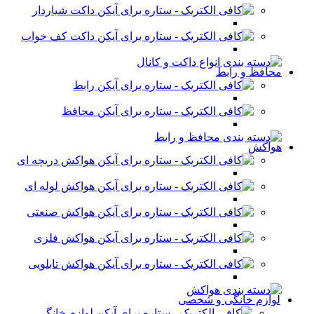
داکت شیاردار
داکت کف خواب
محافظ و رابط
رابط
محافظ
هواکش
هواکش دریچه ای
هواکش لوله ای
هواکش صنعتی
هواکش فلزی
هواکش تابلویی
لوازم خانگی و شخصی
لوازم خانگی