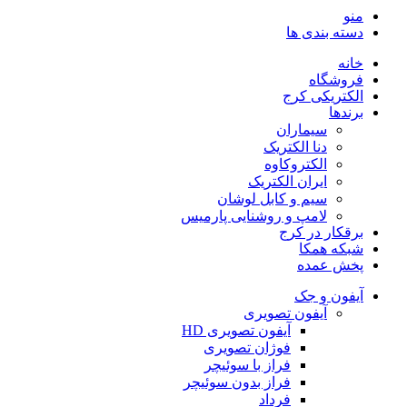
منو
دسته بندی ها
خانه
فروشگاه
الکتریکی کرج
برندها
سیماران
دنا الکتریک
الکتروکاوه
ایران الکتریک
سیم و کابل لوشان
لامپ و روشنایی پارمیس
برقکار در کرج
شبکه همکا
پخش عمده
آیفون و جک
آیفون تصویری
آیفون تصویری HD
فوژان تصویری
فراز با سوئیچر
فراز بدون سوئیچر
فرداد