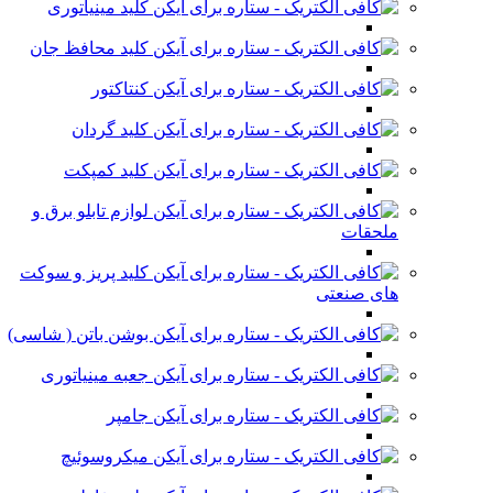
کلید مینیاتوری
کلید محافظ جان
کنتاکتور
کلید گردان
کلید کمپکت
لوازم تابلو برق و
ملحقات
کلید پریز و سوکت
های صنعتی
بوشن باتن ( شاسی)
جعبه مینیاتوری
جامپر
میکروسوئیچ