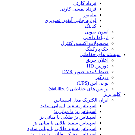
فرداد کارتی
فرداد لمسی کارتی
مانیتور
لوازم جانبی آیفون تصویری
کدینگ
آیفون صوتی
ارتباط داخلی
محصولات اکسس کنترل
جک پارکینگ
سیستم های حفاظتی
اعلان حریق
دوربین HD
ضبط کننده تصویر DVR
دزدگیر
یو پی اس (UPS)
ترانس های حفاظتی (stabilizer)
کلید پریز
ایران الکتریک مدل اسپیناس
اسپیناس سفید با میانی سفید
اسپیناس بژ با میانی بژ
اسپیناس بژ طلایی با میانی بژ
اسپیناس سفید طلایی با میانی بژ
اسپیناس سفید طلایی با میانی سفید
اسپیناس مشکی طلایی با میانی بژ