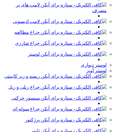
لامپ های پر
مصرف
لامپ ادیسونی
چراغ مطالعه
چراغ شارژی
لوستر
لوستر دیواری
لوستر آویز
ریسه و زیر کابینتی
چراغ ریلی و ریل
سنسور حرکتی
چراغ سوله ای
پرژکتور
تایمر