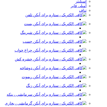
اسپلیتر
آمپلی فایر
تپاف
تلفن
بست
شیرینگ
چسب
چراغ خواب
حشره کش
دوشاخه
ریموت
زنگ
سرمایشی ، پنکه
گرمایشی ، بخاری