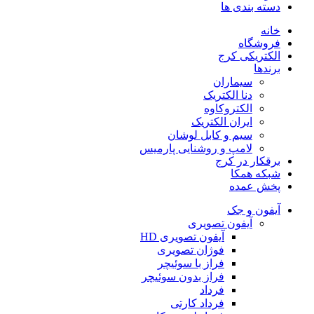
دسته بندی ها
خانه
فروشگاه
الکتریکی کرج
برندها
سیماران
دنا الکتریک
الکتروکاوه
ایران الکتریک
سیم و کابل لوشان
لامپ و روشنایی پارمیس
برقکار در کرج
شبکه همکا
پخش عمده
آیفون و جک
آیفون تصویری
آیفون تصویری HD
فوژان تصویری
فراز با سوئیچر
فراز بدون سوئیچر
فرداد
فرداد کارتی