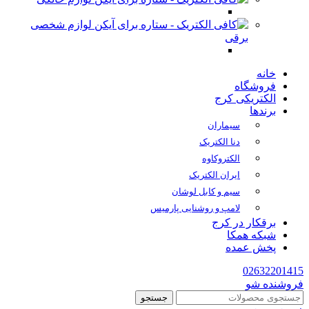
لوازم شخصی
برقی
خانه
فروشگاه
الکتریکی کرج
برندها
سیماران
دنا الکتریک
الکتروکاوه
ایران الکتریک
سیم و کابل لوشان
لامپ و روشنایی پارمیس
برقکار در کرج
شبکه همکا
پخش عمده
02632201415
فروشنده شو
جستجو