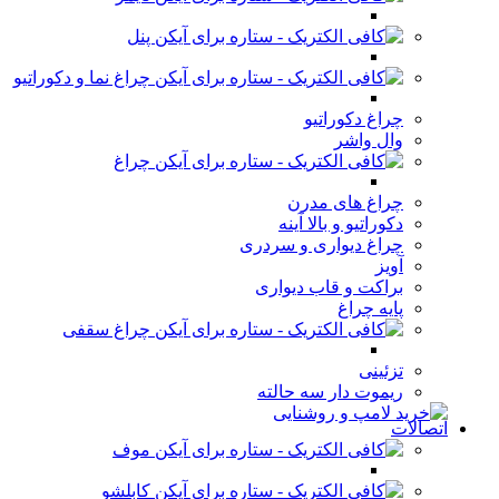
پنل
چراغ نما و دکوراتیو
چراغ دکوراتیو
وال واشر
چراغ
چراغ های مدرن
دکوراتیو و بالا آینه
چراغ دیواری و سردری
آویز
براکت و قاب دیواری
پایه چراغ
چراغ سقفی
تزئینی
ریموت دار سه حالته
اتصالات
موف
کابلشو