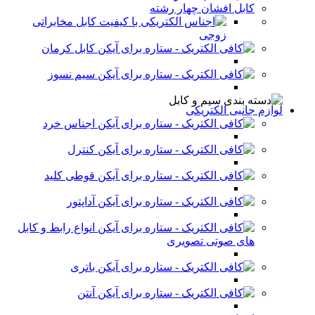
کابل افشان چهار رشته
کابل مخابراتی
زوجی
کابل کرمان
سیم نسوز
لوازم جانبی الکتریکی
اجناس خرد
کنترل
قوطی کلید
آداپتور
انواع رابط و کابل
های صوتی تصویری
باتری
آنتن