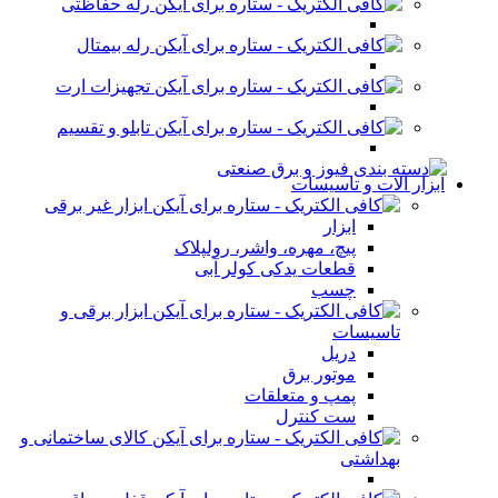
رله حفاظتی
رله بیمتال
تجهیزات ارت
تابلو و تقسیم
ابزار آلات و تاسیسات
ابزار غیر برقی
ابزار
پیچ، مهره، واشر، رولپلاک
قطعات یدکی کولر آبی
چسب
ابزار برقی و
تاسیسات
دریل
موتور برق
پمپ و متعلقات
ست کنترل
کالای ساختمانی و
بهداشتی