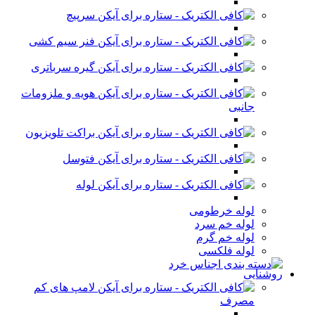
سرپیچ
فنر سیم کشی
گیره سرباتری
هویه و ملزومات
جانبی
براکت تلویزیون
فتوسل
لوله
لوله خرطومی
لوله خم سرد
لوله خم گرم
لوله فلکسی
روشنایی
لامپ های کم
مصرف