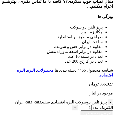
دنبال نصاب خوب میگردی؟؟ کافیه با ما تماس بگیری، بهترینشو
اعزام میکنیم…
ویژگی ها
پريز تلفن دو سوکت
مکانیزم الیزه
طراحی منطبق بر استاندارد
ساخت ایران
مقاوم در برابر خش و شوینده
مقاوم در برابر اشعه ماوراء بنفش
تعداد در بسته 10 عدد
تعداد در کارتن 200 عدد
شناسه محصول
4466
دسته بندی ها
محصولات
,
الیزه
,
الیزه
اقتصادی
356,027
تومان
موجود در انبار
پريز تلفن دوسوکت اليزه اقتصادی سفيدcat3+cat3| ایران
الکتریک عدد
افزودن به سبد خرید