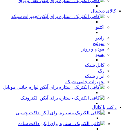
قفل و یراق
کالای دیجیتال
تجهیزات شبکه
اکتیو
رادیو
سوئیچ
مودم و روتر
پسیو
کابل شبکه
رک
ابزار شبکه
تجهیزات جانبی شبکه
لوازم جانبی موبایل
الکترونیک
داکت یا کانال
داکت چسبی
داکت ساده