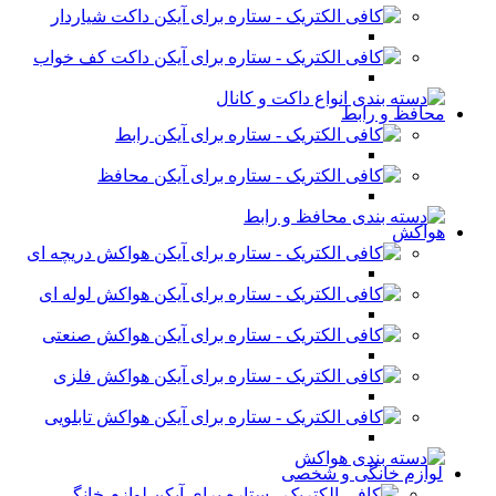
داکت شیاردار
داکت کف خواب
محافظ و رابط
رابط
محافظ
هواکش
هواکش دریچه ای
هواکش لوله ای
هواکش صنعتی
هواکش فلزی
هواکش تابلویی
لوازم خانگی و شخصی
لوازم خانگی