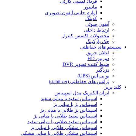
فرداد لمسی کارتی
مانیتور
لوازم جانبی آیفون تصویری
کدینگ
آیفون صوتی
ارتباط داخلی
محصولات اکسس کنترل
جک پارکینگ
سیستم های حفاظتی
اعلان حریق
دوربین HD
ضبط کننده تصویر DVR
دزدگیر
یو پی اس (UPS)
ترانس های حفاظتی (stabilizer)
کلید پریز
ایران الکتریک مدل اسپیناس
اسپیناس سفید با میانی سفید
اسپیناس بژ با میانی بژ
اسپیناس بژ طلایی با میانی بژ
اسپیناس سفید طلایی با میانی بژ
اسپیناس سفید طلایی با میانی سفید
اسپیناس مشکی طلایی با میانی بژ
اسپیناس مشکی طلایی با میانی مشکی