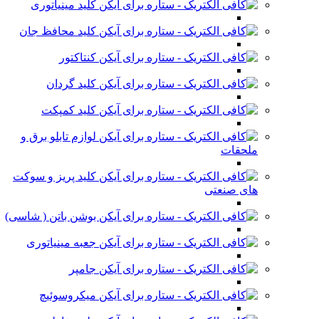
کلید مینیاتوری
کلید محافظ جان
کنتاکتور
کلید گردان
کلید کمپکت
لوازم تابلو برق و
ملحقات
کلید پریز و سوکت
های صنعتی
بوشن باتن ( شاسی)
جعبه مینیاتوری
جامپر
میکروسوئیچ