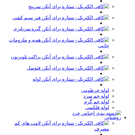
سرپیچ
فنر سیم کشی
گیره سرباتری
هویه و ملزومات
جانبی
براکت تلویزیون
فتوسل
لوله
لوله خرطومی
لوله خم سرد
لوله خم گرم
لوله فلکسی
روشنایی
لامپ های کم
مصرف