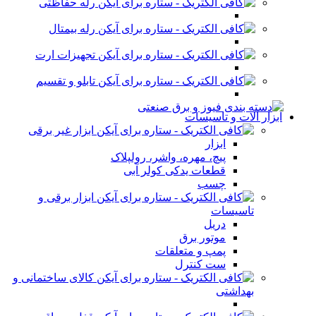
رله حفاظتی
رله بیمتال
تجهیزات ارت
تابلو و تقسیم
ابزار آلات و تاسیسات
ابزار غیر برقی
ابزار
پیچ، مهره، واشر، رولپلاک
قطعات یدکی کولر آبی
چسب
ابزار برقی و
تاسیسات
دریل
موتور برق
پمپ و متعلقات
ست کنترل
کالای ساختمانی و
بهداشتی