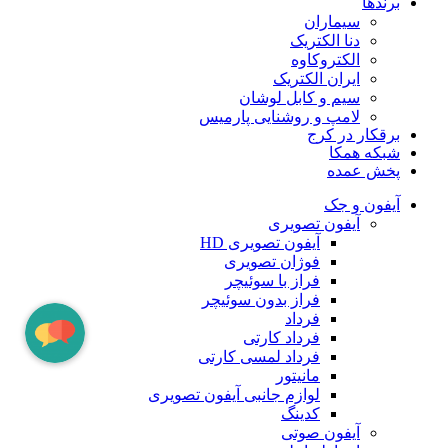
برندها
سیماران
دنا الکتریک
الکتروکاوه
ایران الکتریک
سیم و کابل لوشان
لامپ و روشنایی پارمیس
برقکار در کرج
شبکه همکا
پخش عمده
آیفون و جک
آیفون تصویری
آیفون تصویری HD
فوژان تصویری
فراز با سوئیچر
فراز بدون سوئیچر
فرداد
فرداد کارتی
فرداد لمسی کارتی
مانیتور
لوازم جانبی آیفون تصویری
کدینگ
آیفون صوتی