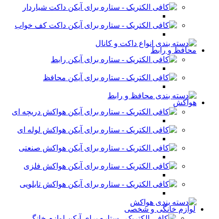
داکت شیاردار
داکت کف خواب
محافظ و رابط
رابط
محافظ
هواکش
هواکش دریچه ای
هواکش لوله ای
هواکش صنعتی
هواکش فلزی
هواکش تابلویی
لوازم خانگی و شخصی
لوازم خانگی