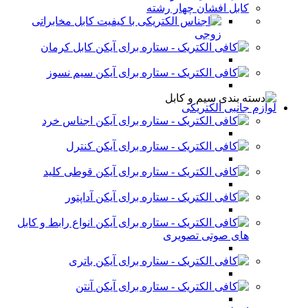
کابل افشان چهار رشته
کابل مخابراتی
زوجی
کابل کرمان
سیم نسوز
لوازم جانبی الکتریکی
اجناس خرد
کنترل
قوطی کلید
آداپتور
انواع رابط و کابل
های صوتی تصویری
باتری
آنتن