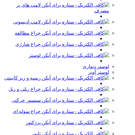
لامپ های پر
مصرف
لامپ ادیسونی
چراغ مطالعه
چراغ شارژی
لوستر
لوستر دیواری
لوستر آویز
ریسه و زیر کابینتی
چراغ ریلی و ریل
سنسور حرکتی
چراغ سوله ای
پرژکتور
تایمر