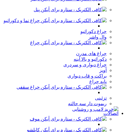
پنل
چراغ نما و دکوراتیو
چراغ دکوراتیو
وال واشر
چراغ
چراغ های مدرن
دکوراتیو و بالا آینه
چراغ دیواری و سردری
آویز
براکت و قاب دیواری
پایه چراغ
چراغ سقفی
تزئینی
ریموت دار سه حالته
اتصالات
موف
کابلشو