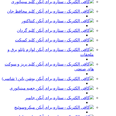
کلید مینیاتوری
کلید محافظ جان
کنتاکتور
کلید گردان
کلید کمپکت
لوازم تابلو برق و
ملحقات
کلید پریز و سوکت
های صنعتی
بوشن باتن ( شاسی)
جعبه مینیاتوری
جامپر
میکروسوئیچ