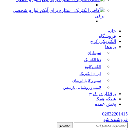
لوازم شخصی
برقی
خانه
فروشگاه
الکتریکی کرج
برندها
سیماران
دنا الکتریک
الکتروکاوه
ایران الکتریک
سیم و کابل لوشان
لامپ و روشنایی پارمیس
برقکار در کرج
شبکه همکا
پخش عمده
02632201415
فروشنده شو
جستجو