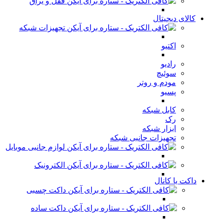
قفل و یراق
کالای دیجیتال
تجهیزات شبکه
اکتیو
رادیو
سوئیچ
مودم و روتر
پسیو
کابل شبکه
رک
ابزار شبکه
تجهیزات جانبی شبکه
لوازم جانبی موبایل
الکترونیک
داکت یا کانال
داکت چسبی
داکت ساده