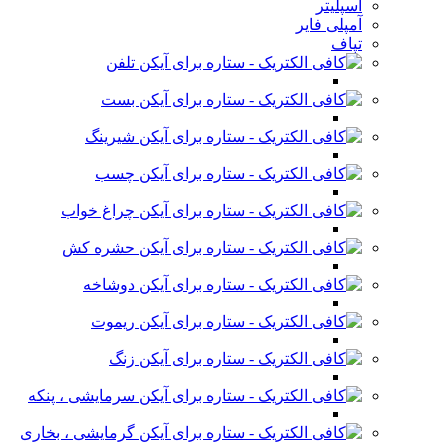
اسپلیتر
آمپلی فایر
تپاف
تلفن
بست
شیرینگ
چسب
چراغ خواب
حشره کش
دوشاخه
ریموت
زنگ
سرمایشی ، پنکه
گرمایشی ، بخاری