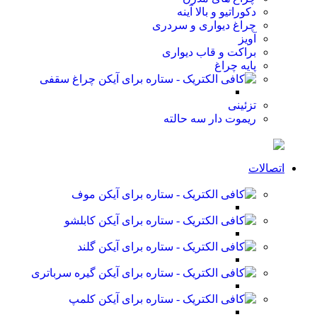
دکوراتیو و بالا آینه
چراغ دیواری و سردری
آویز
براکت و قاب دیواری
پایه چراغ
چراغ سقفی
تزئینی
ریموت دار سه حالته
اتصالات
موف
کابلشو
گلند
گیره سرباتری
کلمپ