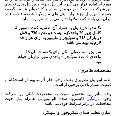
مورد استفاده قرار می گیرد. این پنل جزء اولین پنل های تولیدی
این شرکت است که در دو مدل ساده و کارتخوان عرضه گردید،
همچنین این پنل جزء اولین پنل های ماژولار ( قطعه قطعه ) در
ایران می باشد که تا 64 واحد را می تواند ساپورت نماید.
نکته : با خرید پنل به همراه آن تقسیم کننده تصویر 4
کانال (زیر 20 واحدلازم نیست) و تغذیه 730 و قفل
در بازکن 715
و سوئیچر
و مانیتور به ازای هر واحد
لازم به تهیه می باشد
سوئیچر : به عنوان مثال برای یک ساختمان 18
واحدی 3 عدد سوئیچر 6 واحدی مورد نیازتان خواهد
بود
مشخصات ظاهری :
بدنه این پنل تصویری بعلت وجود فلز آلومینیوم از استحکام و
کیفیت بسیار بالایی برخوردار است،
وجه تمایز این محصول نسبت به محصولات قبلی این شرکت
وجود
بارانگیر
اکسترود شده آلومینیومی همراه پنل جهت
محافظت در برابر شرایط جوی می باشد .
امکان تنظیم صدای میکروفون و اسپیکر :