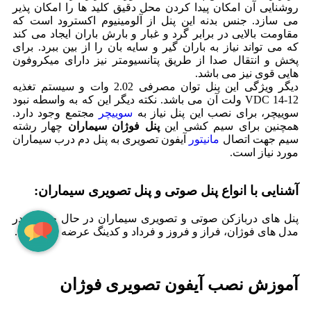
روشنایی آن امکان پیدا کردن محل دقیق کلید ها را امکان پذیر
می سازد. جنس بدنه این پنل از آلومینیوم اکسترود است که
مقاومت بالایی در برابر گرد و غبار و بارش باران ایجاد می کند
که می تواند نیاز به باران گیر و سایه بان را از بین ببرد. برای
پخش و انتقال صدا از طریق پتانسیومتر نیز دارای میکروفون
هایی قوی نیز می باشد.
دیگر ویژگی این پنل توان مصرفی 2.02 وات و سیستم تغذیه
VDC 14-12 ولت آن می باشد. نکته دیگر این که به واسطه نبود
سوییچر، برای نصب این پنل نیاز به
سوییچر
مجتمع وجود دارد.
همچنین برای سیم کشی این
پنل فوژان سیماران
چهار رشته
سیم جهت اتصال
مانیتور
آیفون تصویری به پنل دم درب سیماران
مورد نیاز است.
آشنایی با انواع پنل صوتی و پنل تصویری سیماران:
پنل­ های دربازکن صوتی و تصویری سیماران در حال حاضر، در
مدل های فوژان، فراز و فروز و فرداد و کدینگ عرضه می­ شوند.
آموزش نصب آیفون تصویری فوژان