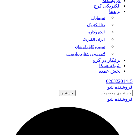
فروشگاه
الکتریکی کرج
برندها
سیماران
دنا الکتریک
الکتروکاوه
ایران الکتریک
سیم و کابل لوشان
لامپ و روشنایی پارمیس
برقکار در کرج
شبکه همکا
پخش عمده
02632201415
فروشنده شو
جستجو
فروشنده شو