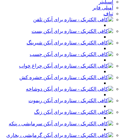
اسپلیتر
آمپلی فایر
تپاف
تلفن
بست
شیرینگ
چسب
چراغ خواب
حشره کش
دوشاخه
ریموت
زنگ
سرمایشی ، پنکه
گرمایشی ، بخاری