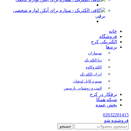
لوازم شخصی
برقی
خانه
فروشگاه
الکتریکی کرج
برندها
سیماران
دنا الکتریک
الکتروکاوه
ایران الکتریک
سیم و کابل لوشان
لامپ و روشنایی پارمیس
برقکار در کرج
شبکه همکا
پخش عمده
02632201415
فروشنده شو
جستجو