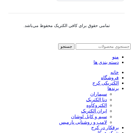
تمامی حقوق برای کافی الکتریک محفوظ می‌باشد.
جستجو
منو
دسته بندی ها
خانه
فروشگاه
الکتریکی کرج
برندها
سیماران
دنا الکتریک
الکتروکاوه
ایران الکتریک
سیم و کابل لوشان
لامپ و روشنایی پارمیس
برقکار در کرج
شبکه همکا