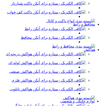
داکت شیاردار
داکت کف خواب
محافظ و رابط
رابط
محافظ
هواکش
هواکش دریچه ای
هواکش لوله ای
هواکش صنعتی
هواکش فلزی
هواکش تابلویی
لوازم خانگی و شخصی
لوازم خانگی