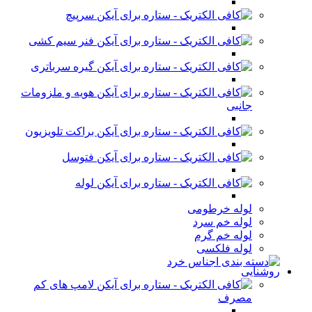
سرپیچ
فنر سیم کشی
گیره سرباتری
هویه و ملزومات
جانبی
براکت تلویزیون
فتوسل
لوله
لوله خرطومی
لوله خم سرد
لوله خم گرم
لوله فلکسی
روشنایی
لامپ های کم
مصرف