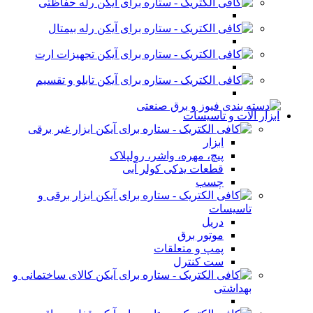
رله حفاظتی
رله بیمتال
تجهیزات ارت
تابلو و تقسیم
ابزار آلات و تاسیسات
ابزار غیر برقی
ابزار
پیچ، مهره، واشر، رولپلاک
قطعات یدکی کولر آبی
چسب
ابزار برقی و
تاسیسات
دریل
موتور برق
پمپ و متعلقات
ست کنترل
کالای ساختمانی و
بهداشتی