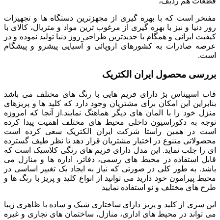
قطعات هم رديف،
مفتخر است که با بهره گیری از مجهزترین دستگاه ها و تجهیزات
روز دنیا و نیز با بهره گیری از مرغوب ترین مواد و متریال، کالای با
کیفیت ایرانی و همگام با جدیدترین طراحی روز دنیا تولید نموده و در
عرصه صادرات به کشورهای اروپائی و آسیایی پیشرو و پیشگام
است.
بررسی محصول ایران الکتریک
قاب اسپیناس بژ دارای فریم هایی با رنگ های مختلف می باشد
بنابراین این امکان برای مشتریان وجود دارد که کلید ها و پریزهای
منزل خود را با المان های دیگر هماهنگ نمایند.از آنجا که امروزه
توجه به دکوراسیون داخلی محیط های مختلف اهمیت پیدا کرده
است در همین راستا شرکت ایران الکتریک سعی کرده است
محصولاتی متنوع در اختیار مشتریان قرار دهد تا نظر طیف گسترده
ای را جلب نماید. این مدل دارای فریم های رنگی کلاسیک است که
قابل استفاده در محیط های رسمی، دفاتر، اداره ها و منازل می
باشد. به طور کلی در صورتی که نیاز به ایجاد یک تغییر اساسی در
محیط پیرامون خود دارید می توانید از انواع کلید و پریز با رنگ ها و
طرح های مختلف و نو استفاده نمایید
این سری از کلید و پریز دارای ساختاری شیک و ساده با ظاهری زیبا
می تواند در محیط های اداری، منازل، ساختمان های تجاری و غیره