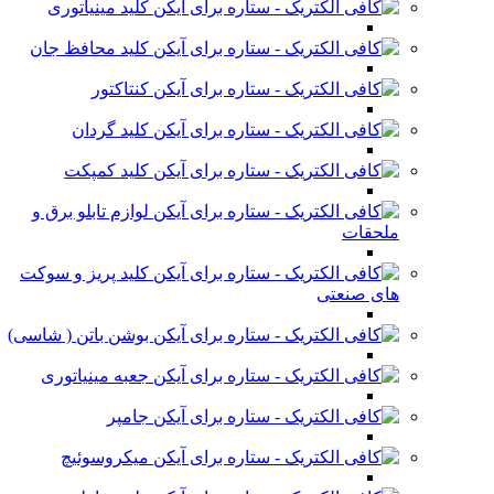
کلید مینیاتوری
کلید محافظ جان
کنتاکتور
کلید گردان
کلید کمپکت
لوازم تابلو برق و
ملحقات
کلید پریز و سوکت
های صنعتی
بوشن باتن ( شاسی)
جعبه مینیاتوری
جامپر
میکروسوئیچ