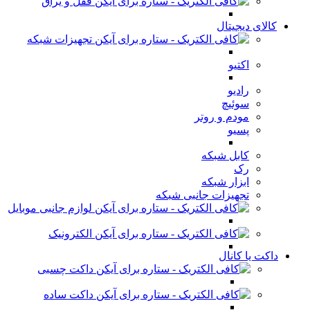
قفل و یراق
کالای دیجیتال
تجهیزات شبکه
اکتیو
رادیو
سوئیچ
مودم و روتر
پسیو
کابل شبکه
رک
ابزار شبکه
تجهیزات جانبی شبکه
لوازم جانبی موبایل
الکترونیک
داکت یا کانال
داکت چسبی
داکت ساده