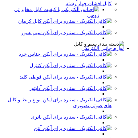
کابل افشان چهار رشته
کابل مخابراتی
زوجی
کابل کرمان
سیم نسوز
لوازم جانبی الکتریکی
اجناس خرد
کنترل
قوطی کلید
آداپتور
انواع رابط و کابل
های صوتی تصویری
باتری
آنتن