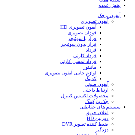
پخش عمده
آیفون و جک
آیفون تصویری
آیفون تصویری HD
فوژان تصویری
فراز با سوئیچر
فراز بدون سوئیچر
فرداد
فرداد کارتی
فرداد لمسی کارتی
مانیتور
لوازم جانبی آیفون تصویری
کدینگ
آیفون صوتی
ارتباط داخلی
محصولات اکسس کنترل
جک پارکینگ
سیستم های حفاظتی
اعلان حریق
دوربین HD
ضبط کننده تصویر DVR
دزدگیر