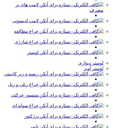
لامپ های پر
مصرف
لامپ ادیسونی
چراغ مطالعه
چراغ شارژی
لوستر
لوستر دیواری
لوستر آویز
ریسه و زیر کابینتی
چراغ ریلی و ریل
سنسور حرکتی
چراغ سوله ای
پرژکتور
تایمر