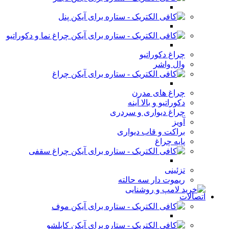
پنل
چراغ نما و دکوراتیو
چراغ دکوراتیو
وال واشر
چراغ
چراغ های مدرن
دکوراتیو و بالا آینه
چراغ دیواری و سردری
آویز
براکت و قاب دیواری
پایه چراغ
چراغ سقفی
تزئینی
ریموت دار سه حالته
اتصالات
موف
کابلشو