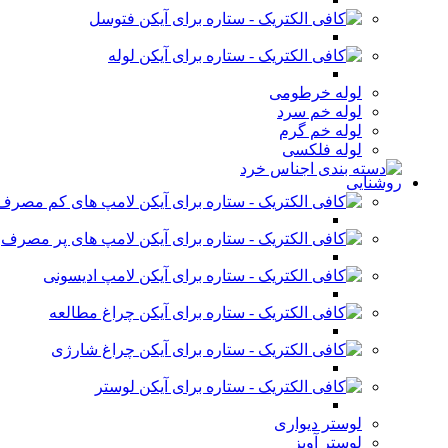
فتوسل
لوله
لوله خرطومی
لوله خم سرد
لوله خم گرم
لوله فلکسی
روشنایی
لامپ های کم مصرف
لامپ های پر مصرف
لامپ ادیسونی
چراغ مطالعه
چراغ شارژی
لوستر
لوستر دیواری
لوستر آویز