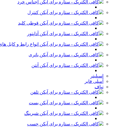
اجناس خرد
کنترل
قوطی کلید
آداپتور
انواع رابط و کابل ه
باتری
آنتن
اسپلیتر
آمپلی فایر
تپاف
تلفن
بست
شیرینگ
چسب