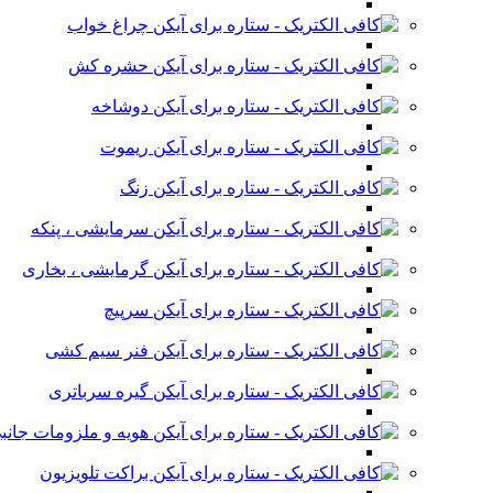
چراغ خواب
حشره کش
دوشاخه
ریموت
زنگ
سرمایشی ، پنکه
گرمایشی ، بخاری
سرپیچ
فنر سیم کشی
گیره سرباتری
هویه و ملزومات جانب
براکت تلویزیون