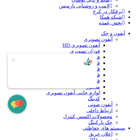
لامپ و روشنایی پارمیس
برقکار در کرج
شبکه همکا
پخش عمده
آیفون و جک
آیفون تصویری
آیفون تصویری HD
فوژان تصویری
فراز با سوئیچر
فراز بدون سوئیچر
فرداد
فرداد کارتی
فرداد لمسی کارتی
مانیتور
لوازم جانبی آیفون تصویری
کدینگ
آیفون صوتی
ارتباط داخلی
محصولات اکسس کنترل
جک پارکینگ
سیستم های حفاظتی
اعلان حریق
دوربین HD