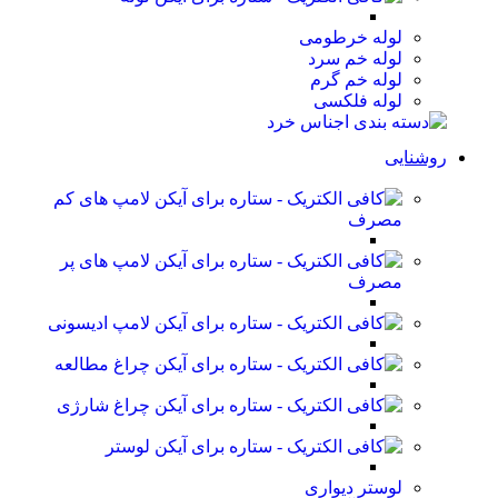
لوله خرطومی
لوله خم سرد
لوله خم گرم
لوله فلکسی
روشنایی
لامپ های کم
مصرف
لامپ های پر
مصرف
لامپ ادیسونی
چراغ مطالعه
چراغ شارژی
لوستر
لوستر دیواری