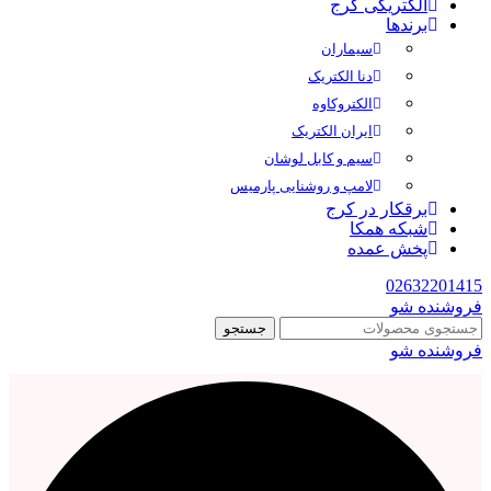
الکتریکی کرج
برندها
سیماران
دنا الکتریک
الکتروکاوه
ایران الکتریک
سیم و کابل لوشان
لامپ و روشنایی پارمیس
برقکار در کرج
شبکه همکا
پخش عمده
02632201415
فروشنده شو
جستجو
فروشنده شو