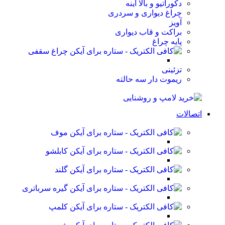
دکوراتیو و بالا آینه
چراغ دیواری و سردری
آویز
براکت و قاب دیواری
پایه چراغ
چراغ سقفی
تزئینی
ریموت دار سه حالته
اتصالات
موف
کابلشو
گلند
گیره سرباتری
کلمپ