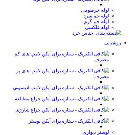
لوله خرطومی
لوله خم سرد
لوله خم گرم
لوله فلکسی
روشنایی
لامپ های کم
مصرف
لامپ های پر
مصرف
لامپ ادیسونی
چراغ مطالعه
چراغ شارژی
لوستر
لوستر دیواری