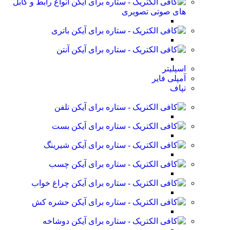
انواع رابط و کابل
های صوتی تصویری
باتری
آنتن
اسپلیتر
آمپلی فایر
تپاف
تلفن
بست
شیرینگ
چسب
چراغ خواب
حشره کش
دوشاخه