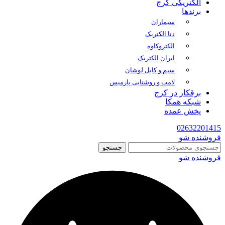
الکتریکی کرج
برندها
سیماران
دنا الکتریک
الکتروکاوه
ایران الکتریک
سیم و کابل لوشان
لامپ و روشنایی پارمیس
برقکار در کرج
شبکه همکا
پخش عمده
02632201415
فروشنده شو
جستجو
فروشنده شو