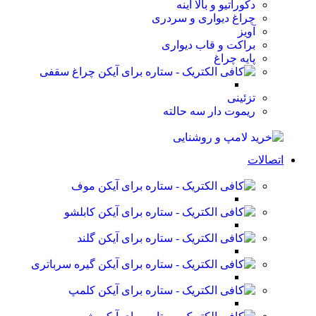
دکوراتیو و بالا آینه
چراغ دیواری و سردری
آویز
براکت و قاب دیواری
پایه چراغ
چراغ سقفی
تزئینی
ریموت دار سه حالته
اتصالات
موف
کابلشو
گلند
گیره سرباتری
کلمپ