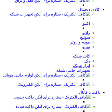
قفل و یراق
کالای دیجیتال
تجهیزات شبکه
اکتیو
رادیو
سوئیچ
مودم و روتر
پسیو
کابل شبکه
رک
ابزار شبکه
تجهیزات جانبی شبکه
لوازم جانبی موبایل
الکترونیک
داکت یا کانال
داکت چسبی
داکت ساده