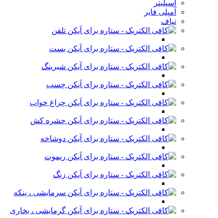
اسپلیتر
آمپلی فایر
تپاف
تلفن
بست
شیرینگ
چسب
چراغ خواب
حشره کش
دوشاخه
ریموت
زنگ
سرمایشی ، پنکه
گرمایشی ، بخاری