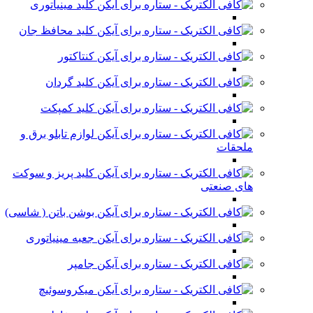
کلید مینیاتوری
کلید محافظ جان
کنتاکتور
کلید گردان
کلید کمپکت
لوازم تابلو برق و
ملحقات
کلید پریز و سوکت
های صنعتی
بوشن باتن ( شاسی)
جعبه مینیاتوری
جامپر
میکروسوئیچ