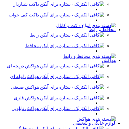
داکت شیاردار
داکت کف خواب
محافظ و رابط
رابط
محافظ
هواکش
هواکش دریچه ای
هواکش لوله ای
هواکش صنعتی
هواکش فلزی
هواکش تابلویی
لوازم خانگی و شخصی
لوازم خانگی