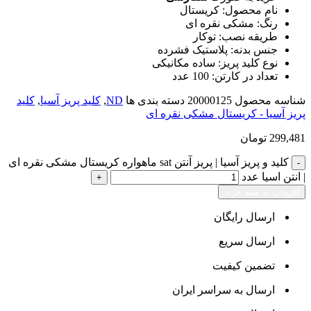
نام محصول: کریستال
رنگ: مشکی نقره ای
طریقه نصب: توکار
جنس بدنه: پلاستیک فشرده
نوع کلید پریز: ساده مکانیکی
تعداد در کارتن: 100 عدد
شناسه محصول
20000125
دسته بندی ها
ND
,
کلید پریز آسیا
,
کلید
پریز آسیا - کریستال مشکی نقره ای
299,481
تومان
کلید و پریز آسیا | پریز آنتن sat ماهواره کریستال مشکی نقره ای
| انتن اسیا عدد
افزودن به سبد خرید
ارسال رایگان
ارسال سریع
تضمین کیفیت
ارسال به سراسر ایران