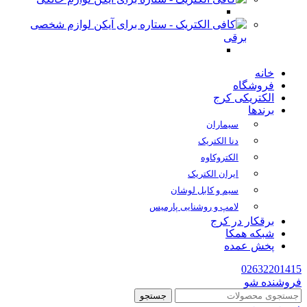
لوازم شخصی
برقی
خانه
فروشگاه
الکتریکی کرج
برندها
سیماران
دنا الکتریک
الکتروکاوه
ایران الکتریک
سیم و کابل لوشان
لامپ و روشنایی پارمیس
برقکار در کرج
شبکه همکا
پخش عمده
02632201415
فروشنده شو
جستجو