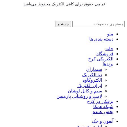
تمامی حقوق برای کافی الکتریک محفوظ می‌باشد.
جستجو
منو
دسته بندی ها
خانه
فروشگاه
الکتریکی کرج
برندها
سیماران
دنا الکتریک
الکتروکاوه
ایران الکتریک
سیم و کابل لوشان
لامپ و روشنایی پارمیس
برقکار در کرج
شبکه همکا
پخش عمده
آیفون و جک
آیفون تصویری