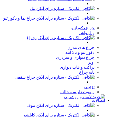
پنل
چراغ نما و دکوراتیو
چراغ دکوراتیو
وال واشر
چراغ
چراغ های مدرن
دکوراتیو و بالا آینه
چراغ دیواری و سردری
آویز
براکت و قاب دیواری
پایه چراغ
چراغ سقفی
تزئینی
ریموت دار سه حالته
اتصالات
موف
کابلشو