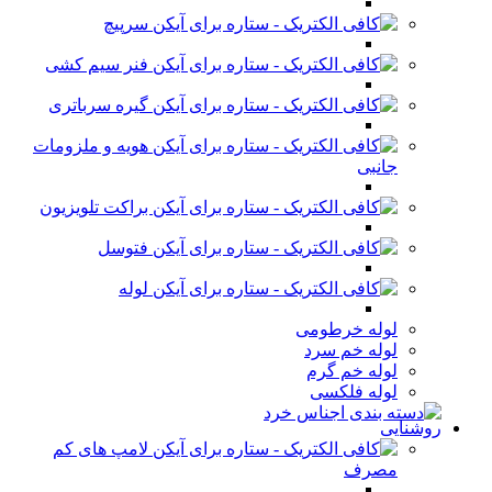
سرپیچ
فنر سیم کشی
گیره سرباتری
هویه و ملزومات
جانبی
براکت تلویزیون
فتوسل
لوله
لوله خرطومی
لوله خم سرد
لوله خم گرم
لوله فلکسی
روشنایی
لامپ های کم
مصرف