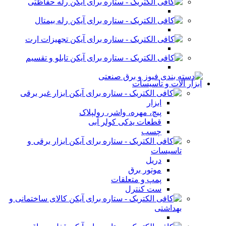
رله حفاظتی
رله بیمتال
تجهیزات ارت
تابلو و تقسیم
ابزار آلات و تاسیسات
ابزار غیر برقی
ابزار
پیچ، مهره، واشر، رولپلاک
قطعات یدکی کولر آبی
چسب
ابزار برقی و
تاسیسات
دریل
موتور برق
پمپ و متعلقات
ست کنترل
کالای ساختمانی و
بهداشتی