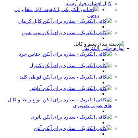
کابل افشان چهار رشته
کابل مخابراتی
زوجی
کابل کرمان
سیم نسوز
لوازم جانبی الکتریکی
اجناس خرد
کنترل
قوطی کلید
آداپتور
انواع رابط و کابل
های صوتی تصویری
باتری
آنتن