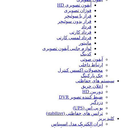
آیفون تصویری HD
فوژان تصویری
فراز با سوئیچر
فراز بدون سوئیچر
فرداد
فرداد کارتی
فرداد لمسی کارتی
مانیتور
لوازم جانبی آیفون تصویری
کدینگ
آیفون صوتی
ارتباط داخلی
محصولات اکسس کنترل
جک پارکینگ
سیستم های حفاظتی
اعلان حریق
دوربین HD
ضبط کننده تصویر DVR
دزدگیر
یو پی اس (UPS)
ترانس های حفاظتی (stabilizer)
کلید پریز
ایران الکتریک مدل اسپیناس