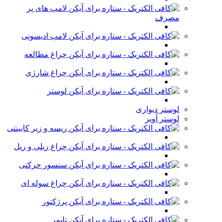
لامپ های پر
مصرف
لامپ ادیسونی
چراغ مطالعه
چراغ شارژی
لوستر
لوستر دیواری
لوستر آویز
ریسه و زیر کابینتی
چراغ ریلی و ریل
سنسور حرکتی
چراغ سوله ای
پرژکتور
تایمر