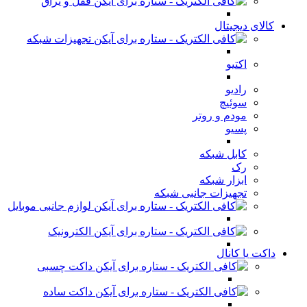
قفل و یراق
کالای دیجیتال
تجهیزات شبکه
اکتیو
رادیو
سوئیچ
مودم و روتر
پسیو
کابل شبکه
رک
ابزار شبکه
تجهیزات جانبی شبکه
لوازم جانبی موبایل
الکترونیک
داکت یا کانال
داکت چسبی
داکت ساده