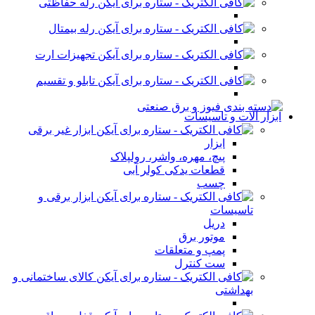
رله حفاظتی
رله بیمتال
تجهیزات ارت
تابلو و تقسیم
ابزار آلات و تاسیسات
ابزار غیر برقی
ابزار
پیچ، مهره، واشر، رولپلاک
قطعات یدکی کولر آبی
چسب
ابزار برقی و
تاسیسات
دریل
موتور برق
پمپ و متعلقات
ست کنترل
کالای ساختمانی و
بهداشتی