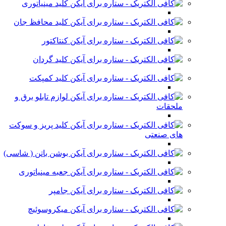
کلید مینیاتوری
کلید محافظ جان
کنتاکتور
کلید گردان
کلید کمپکت
لوازم تابلو برق و
ملحقات
کلید پریز و سوکت
های صنعتی
بوشن باتن ( شاسی)
جعبه مینیاتوری
جامپر
میکروسوئیچ