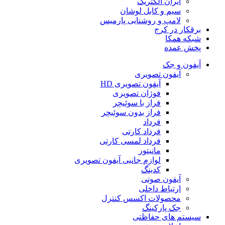
ایران الکتریک
سیم و کابل لوشان
لامپ و روشنایی پارمیس
برقکار در کرج
شبکه همکا
پخش عمده
آیفون و جک
آیفون تصویری
آیفون تصویری HD
فوژان تصویری
فراز با سوئیچر
فراز بدون سوئیچر
فرداد
فرداد کارتی
فرداد لمسی کارتی
مانیتور
لوازم جانبی آیفون تصویری
کدینگ
آیفون صوتی
ارتباط داخلی
محصولات اکسس کنترل
جک پارکینگ
سیستم های حفاظتی