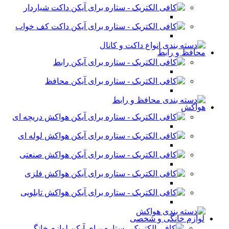
داکت شیاردار
داکت کف خواب
محافظ و رابط
رابط
محافظ
هواکش
هواکش دریچه ای
هواکش لوله ای
هواکش صنعتی
هواکش فلزی
هواکش تابلویی
لوازم خانگی و شخصی
لوازم خانگی