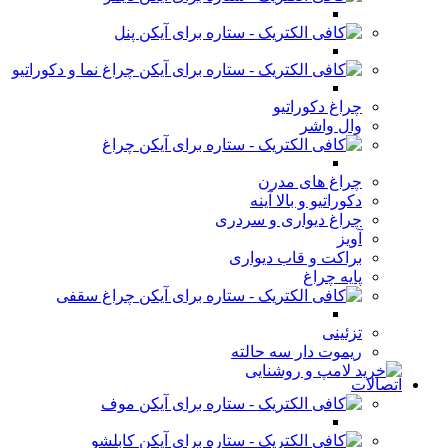
پنل
چراغ نما و دکوراتیو
چراغ دکوراتیو
وال واشر
چراغ
چراغ های مدرن
دکوراتیو و بالا آینه
چراغ دیواری و سردری
آویز
براکت و قاب دیواری
پایه چراغ
چراغ سقفی
تزئینی
ریموت دار سه حالته
اتصالات
موف
کابلشو