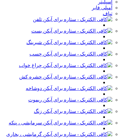
اسپلیتر
آمپلی فایر
تپاف
تلفن
بست
شیرینگ
چسب
چراغ خواب
حشره کش
دوشاخه
ریموت
زنگ
سرمایشی ، پنکه
گرمایشی ، بخاری