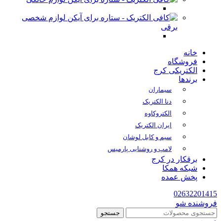
لوازم شخصی
برقی
خانه
فروشگاه
الکتریکی کرج
برندها
سیماران
دنا الکتریک
الکتروکاوه
ایران الکتریک
سیم و کابل لوشان
لامپ و روشنایی پارمیس
برقکار در کرج
شبکه همکا
پخش عمده
02632201415
فروشنده شو
جستجو