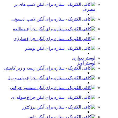
لامپ های پر
مصرف
لامپ ادیسونی
چراغ مطالعه
چراغ شارژی
لوستر
لوستر دیواری
لوستر آویز
ریسه و زیر کابینتی
چراغ ریلی و ریل
سنسور حرکتی
چراغ سوله ای
پرژکتور
تایمر