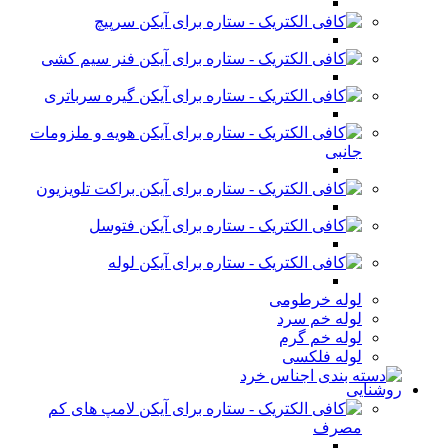
سرپیچ
فنر سیم کشی
گیره سرباتری
هویه و ملزومات
جانبی
براکت تلویزیون
فتوسل
لوله
لوله خرطومی
لوله خم سرد
لوله خم گرم
لوله فلکسی
روشنایی
لامپ های کم
مصرف