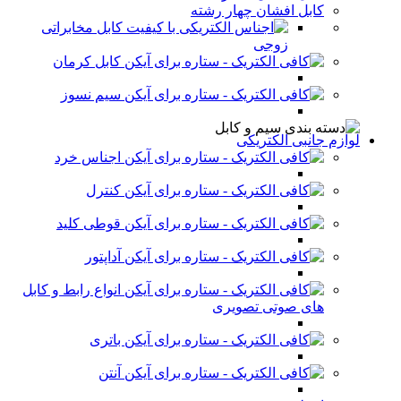
کابل افشان چهار رشته
کابل مخابراتی
زوجی
کابل کرمان
سیم نسوز
لوازم جانبی الکتریکی
اجناس خرد
کنترل
قوطی کلید
آداپتور
انواع رابط و کابل
های صوتی تصویری
باتری
آنتن