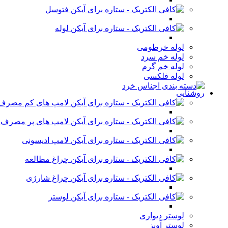
فتوسل
لوله
لوله خرطومی
لوله خم سرد
لوله خم گرم
لوله فلکسی
روشنایی
لامپ های کم مصرف
لامپ های پر مصرف
لامپ ادیسونی
چراغ مطالعه
چراغ شارژی
لوستر
لوستر دیواری
لوستر آویز