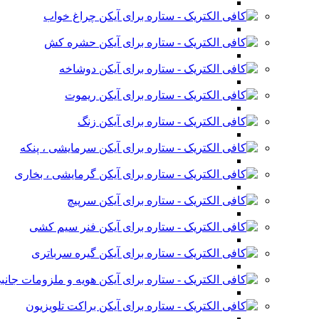
چراغ خواب
حشره کش
دوشاخه
ریموت
زنگ
سرمایشی ، پنکه
گرمایشی ، بخاری
سرپیچ
فنر سیم کشی
گیره سرباتری
هویه و ملزومات جانب
براکت تلویزیون