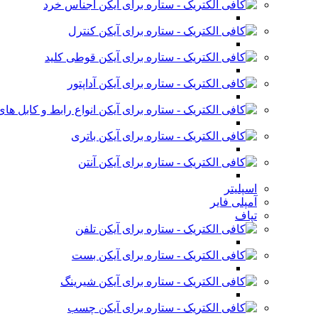
اجناس خرد
کنترل
قوطی کلید
آداپتور
انواع رابط و کابل ه
باتری
آنتن
اسپلیتر
آمپلی فایر
تپاف
تلفن
بست
شیرینگ
چسب