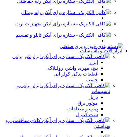
رله حفاظتی
رله بیمتال
تجهیزات ارت
تابلو و تقسیم
ابزار آلات و تاسیسات
ابزار غیر برقی
ابزار
پیچ، مهره، واشر، رولپلاک
قطعات یدکی کولر آبی
چسب
ابزار برقی و
تاسیسات
دریل
موتور برق
پمپ و متعلقات
ست کنترل
کالای ساختمانی و
بهداشتی