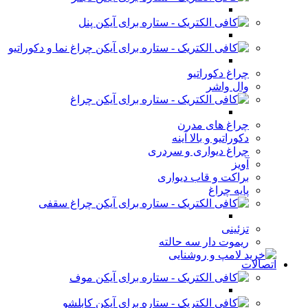
پنل
چراغ نما و دکوراتیو
چراغ دکوراتیو
وال واشر
چراغ
چراغ های مدرن
دکوراتیو و بالا آینه
چراغ دیواری و سردری
آویز
براکت و قاب دیواری
پایه چراغ
چراغ سقفی
تزئینی
ریموت دار سه حالته
اتصالات
موف
کابلشو