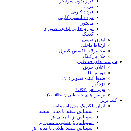
فراز بدون سوئیچر
فرداد
فرداد کارتی
فرداد لمسی کارتی
مانیتور
لوازم جانبی آیفون تصویری
کدینگ
آیفون صوتی
ارتباط داخلی
محصولات اکسس کنترل
جک پارکینگ
سیستم های حفاظتی
اعلان حریق
دوربین HD
ضبط کننده تصویر DVR
دزدگیر
یو پی اس (UPS)
ترانس های حفاظتی (stabilizer)
کلید پریز
ایران الکتریک مدل اسپیناس
اسپیناس سفید با میانی سفید
اسپیناس بژ با میانی بژ
اسپیناس بژ طلایی با میانی بژ
اسپیناس سفید طلایی با میانی بژ