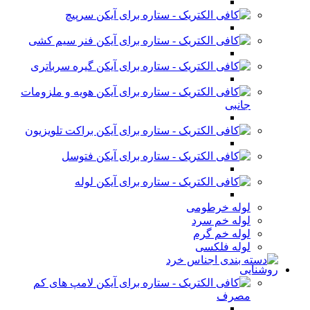
سرپیچ
فنر سیم کشی
گیره سرباتری
هویه و ملزومات
جانبی
براکت تلویزیون
فتوسل
لوله
لوله خرطومی
لوله خم سرد
لوله خم گرم
لوله فلکسی
روشنایی
لامپ های کم
مصرف