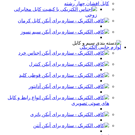
کابل افشان چهار رشته
کابل مخابراتی
زوجی
کابل کرمان
سیم نسوز
لوازم جانبی الکتریکی
اجناس خرد
کنترل
قوطی کلید
آداپتور
انواع رابط و کابل
های صوتی تصویری
باتری
آنتن