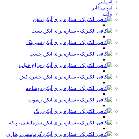
اسپلیتر
آمپلی فایر
تپاف
تلفن
بست
شیرینگ
چسب
چراغ خواب
حشره کش
دوشاخه
ریموت
زنگ
سرمایشی ، پنکه
گرمایشی ، بخاری