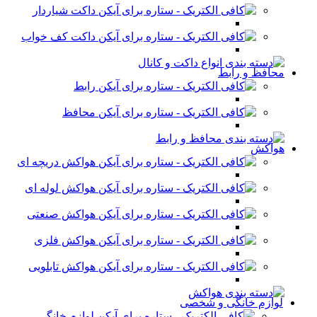
داکت شیاردار
داکت کف خواب
محافظ و رابط
رابط
محافظ
هواکش
هواکش دریچه ای
هواکش لوله ای
هواکش صنعتی
هواکش فلزی
هواکش تابلویی
لوازم خانگی و شخصی
لوازم خانگی