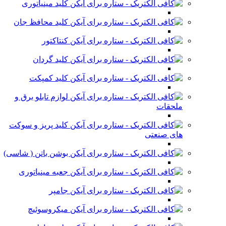
کلید مینیاتوری
کلید محافظ جان
کنتاکتور
کلید گردان
کلید کمپکت
لوازم تابلو برق و
ملحقات
کلید پریز و سوکت
های صنعتی
بوشن باتن ( شاسی)
جعبه مینیاتوری
جامپر
میکروسوئیچ