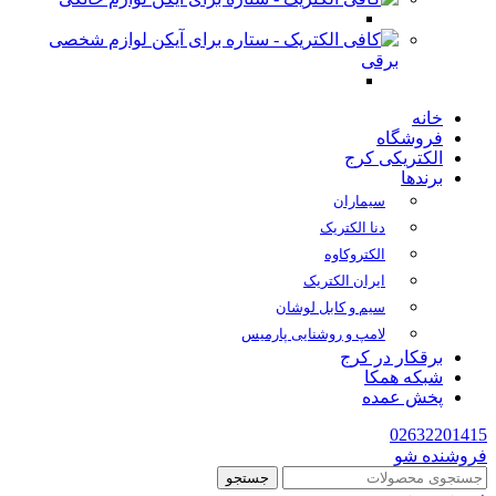
لوازم شخصی
برقی
خانه
فروشگاه
الکتریکی کرج
برندها
سیماران
دنا الکتریک
الکتروکاوه
ایران الکتریک
سیم و کابل لوشان
لامپ و روشنایی پارمیس
برقکار در کرج
شبکه همکا
پخش عمده
02632201415
فروشنده شو
جستجو