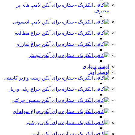
لامپ های پر
مصرف
لامپ ادیسونی
چراغ مطالعه
چراغ شارژی
لوستر
لوستر دیواری
لوستر آویز
ریسه و زیر کابینتی
چراغ ریلی و ریل
سنسور حرکتی
چراغ سوله ای
پرژکتور
تایمر