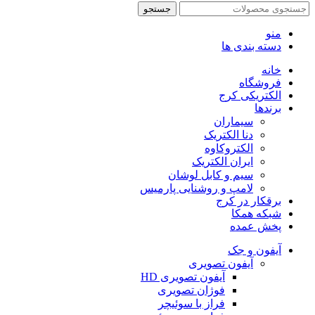
جستجو
منو
دسته بندی ها
خانه
فروشگاه
الکتریکی کرج
برندها
سیماران
دنا الکتریک
الکتروکاوه
ایران الکتریک
سیم و کابل لوشان
لامپ و روشنایی پارمیس
برقکار در کرج
شبکه همکا
پخش عمده
آیفون و جک
آیفون تصویری
آیفون تصویری HD
فوژان تصویری
فراز با سوئیچر