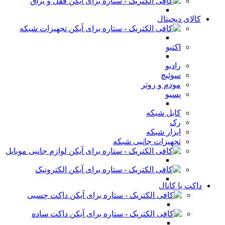
قفل و یراق
کالای دیجیتال
تجهیزات شبکه
اکتیو
رادیو
سوئیچ
مودم و روتر
پسیو
کابل شبکه
رک
ابزار شبکه
تجهیزات جانبی شبکه
لوازم جانبی موبایل
الکترونیک
داکت یا کانال
داکت چسبی
داکت ساده