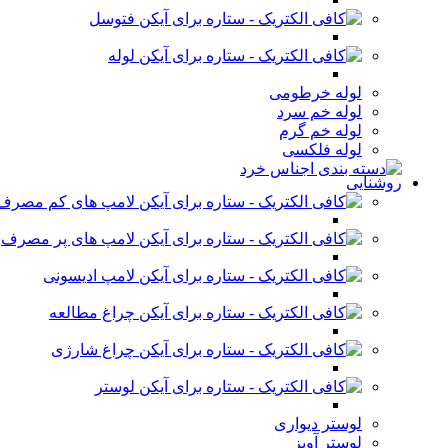
فتوسل
لوله
لوله خرطومی
لوله خم سرد
لوله خم گرم
لوله فلکسی
روشنایی
لامپ های کم مصرف
لامپ های پر مصرف
لامپ ادیسونی
چراغ مطالعه
چراغ شارژی
لوستر
لوستر دیواری
لوستر آویز