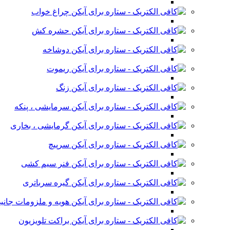
چراغ خواب
حشره کش
دوشاخه
ریموت
زنگ
سرمایشی ، پنکه
گرمایشی ، بخاری
سرپیچ
فنر سیم کشی
گیره سرباتری
هویه و ملزومات جانب
براکت تلویزیون