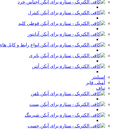
اجناس خرد
کنترل
قوطی کلید
آداپتور
انواع رابط و کابل ه
باتری
آنتن
اسپلیتر
آمپلی فایر
تپاف
تلفن
بست
شیرینگ
چسب