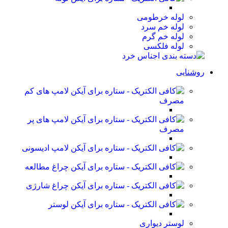
لوله خرطومی
لوله خم سرد
لوله خم گرم
لوله فلکسی
روشنایی
لامپ های کم
مصرف
لامپ های پر
مصرف
لامپ ادیسونی
چراغ مطالعه
چراغ شارژی
لوستر
لوستر دیواری