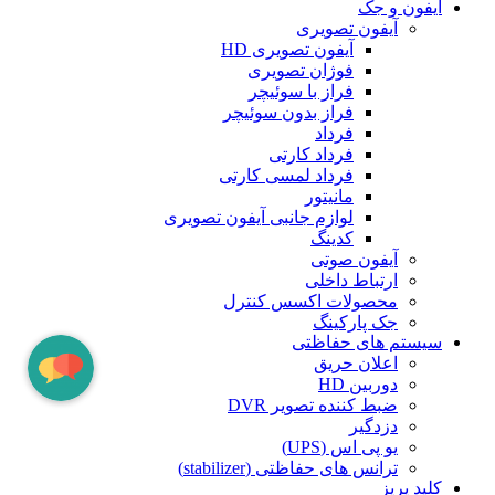
آیفون و جک
آیفون تصویری
آیفون تصویری HD
فوژان تصویری
فراز با سوئیچر
فراز بدون سوئیچر
فرداد
فرداد کارتی
فرداد لمسی کارتی
مانیتور
لوازم جانبی آیفون تصویری
کدینگ
آیفون صوتی
ارتباط داخلی
محصولات اکسس کنترل
جک پارکینگ
سیستم های حفاظتی
اعلان حریق
دوربین HD
ضبط کننده تصویر DVR
دزدگیر
یو پی اس (UPS)
ترانس های حفاظتی (stabilizer)
کلید پریز