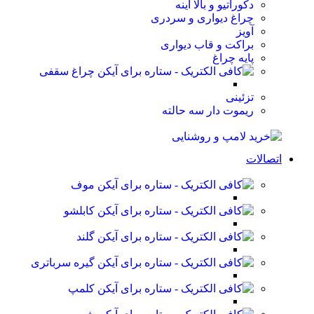
دکوراتیو و بالا آینه
چراغ دیواری و سردری
آویز
براکت و قاب دیواری
پایه چراغ
چراغ سقفی
تزئینی
ریموت دار سه حالته
اتصالات
موف
کابلشو
گلند
گیره سرباتری
کلمپ