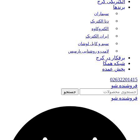
الکتریکی کرج
برندها
سیماران
دنا الکتریک
الکتروکاوه
ایران الکتریک
سیم و کابل لوشان
لامپ و روشنایی پارمیس
برقکار در کرج
شبکه همکا
پخش عمده
02632201415
فروشنده شو
جستجو
فروشنده شو