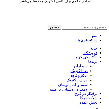
تمامی حقوق برای کافی الکتریک محفوظ می‌باشد.
جستجو
منو
دسته بندی ها
خانه
فروشگاه
الکتریکی کرج
برندها
سیماران
دنا الکتریک
الکتروکاوه
ایران الکتریک
سیم و کابل لوشان
لامپ و روشنایی پارمیس
برقکار در کرج
شبکه همکا
پخش عمده