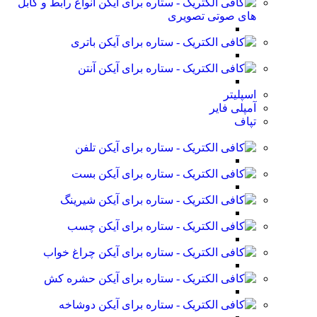
انواع رابط و کابل
های صوتی تصویری
باتری
آنتن
اسپلیتر
آمپلی فایر
تپاف
تلفن
بست
شیرینگ
چسب
چراغ خواب
حشره کش
دوشاخه