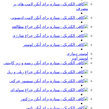
لامپ های پر
مصرف
لامپ ادیسونی
چراغ مطالعه
چراغ شارژی
لوستر
لوستر دیواری
لوستر آویز
ریسه و زیر کابینتی
چراغ ریلی و ریل
سنسور حرکتی
چراغ سوله ای
پرژکتور
تایمر