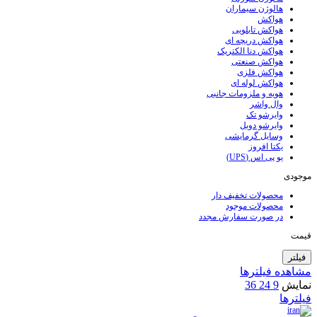
هالوژن سیماران
هواکش
هواکش تابلویی
هواکش دریچه ای
هواکش دنا الکتریک
هواکش صنعتی
هواکش فلزی
هواکش لوله ای
هویه و ملزومات جانبی
وال واشر
وایرشو تک
وایرشو دوبل
وسایل گرمایشی
یکتا افروز
یو پی اس (UPS)
موجودی
محصولات تخفیف دار
محصولات موجود
در صورت سفارش مجدد
قیمت
فیلتر
مشاهده فیلترها
نمایش
9
24
36
فیلترها