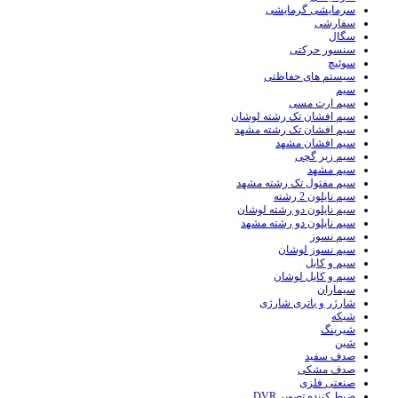
سرمایشی گرمایشی
سفارشی
سگال
سنسور حرکتی
سوئیچ
سیستم های حفاظتی
سیم
سیم ارت مسی
سیم افشان تک رشته لوشان
سیم افشان تک رشته مشهد
سیم افشان مشهد
سیم زیر گچی
سیم مشهد
سیم مفتول تک رشته مشهد
سیم نایلون 2 رشته
سیم نایلون دو رشته لوشان
سیم نایلون دو رشته مشهد
سیم نسوز
سیم نسوز لوشان
سیم و کابل
سیم و کابل لوشان
سیماران
شارژر و باتری شارژی
شبکه
شیرینگ
شین
صدف سفید
صدف مشکی
صنعتی فلزی
ضبط کننده تصویر DVR