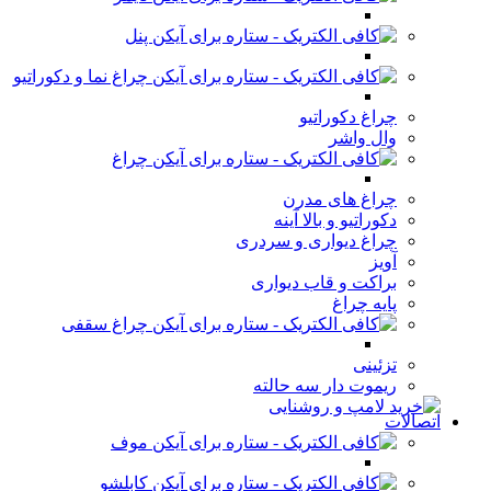
پنل
چراغ نما و دکوراتیو
چراغ دکوراتیو
وال واشر
چراغ
چراغ های مدرن
دکوراتیو و بالا آینه
چراغ دیواری و سردری
آویز
براکت و قاب دیواری
پایه چراغ
چراغ سقفی
تزئینی
ریموت دار سه حالته
اتصالات
موف
کابلشو