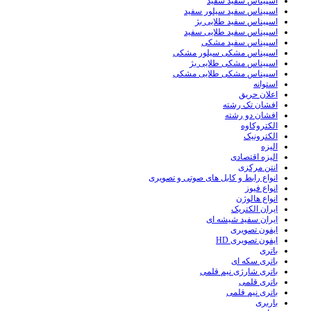
اسپیناس سفید سفید
اسپیناس سفید سیلور سفید
اسپیناس سفید طلایی بژ
اسپیناس سفید طلایی سفید
اسپیناس سفید مشکی
اسپیناس مشکی سیلور مشکی
اسپیناس مشکی طلایی بژ
اسپیناس مشکی طلایی مشکی
استوانه
اعلان حریق
افشان تک رشته
افشان دو رشته
الکتروکاوه
الکترونیک
الیزه
الیزه اقتصادی
انتن مرکزی
انواع رابط و کابل های صوتی و تصویری
انواع فیوز
انواع هالوژن
ایران الکتریک
ایران سفید شیشه ای
ایفون تصویری
ایفون تصویری HD
باتری
باتری سکه ای
باتری شارژی نیم قلمی
باتری قلمی
باتری نیم قلمی
باربری