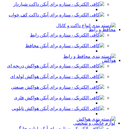
داکت شیاردار
داکت کف خواب
محافظ و رابط
رابط
محافظ
هواکش
هواکش دریچه ای
هواکش لوله ای
هواکش صنعتی
هواکش فلزی
هواکش تابلویی
لوازم خانگی و شخصی
لوازم خانگی