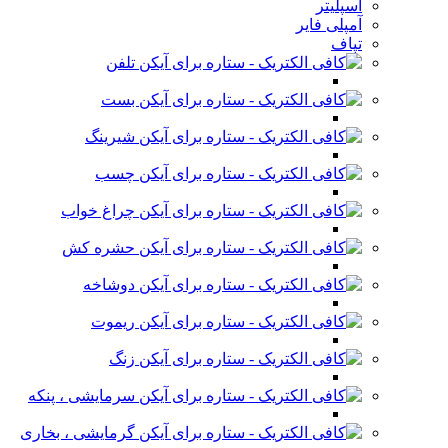
اسپلیتر
آمپلی فایر
تپاف
تلفن
بست
شیرینگ
چسب
چراغ خواب
حشره کش
دوشاخه
ریموت
زنگ
سرمایشی ، پنکه
گرمایشی ، بخاری