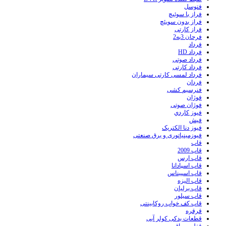
فتوسل
فراز با سوئیچ
فراز بدون سویئچ
فراز کارتی
فرحان 3به2
فرداد
فرداد HD
فرداد صوتی
فرداد کارتی
فرداد لمسی کارتی سیماران
فردان
فنرسیم کشی
فوژان
فوژان صوتی
فيوز کاردي
فیش
فیوز دنا الکتریک
فیوزمینیاتوری و برق صنعتی
قاب
قاب 2009
قاب ارس
قاب اسپادانا
قاب اسپیناس
قاب الیزه
قاب برلیان
قاب سیلور
قاب کف خواب روکابینتی
قرقره
قطعات یدکی کولر آبی