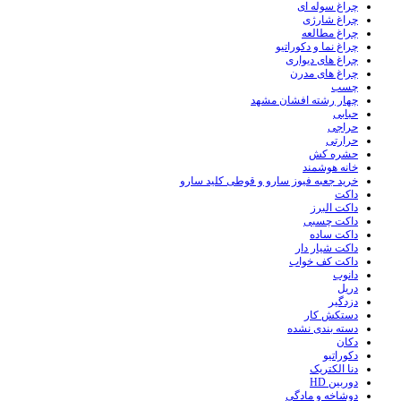
چراغ سوله ای
چراغ شارژی
چراغ مطالعه
چراغ نما و دکوراتیو
چراغ های دیواری
چراغ های مدرن
چسب
چهار رشته افشان مشهد
حبابی
حراجی
حرارتی
حشره کش
خانه هوشمند
خرید جعبه فیوز سارو و قوطی کلید سارو
داکت
داکت البرز
داکت چسبی
داکت ساده
داکت شیار دار
داکت کف خواب
دانوب
دریل
دزدگیر
دستکش کار
دسته بندی نشده
دکان
دکوراتیو
دنا الکتریک
دوربین HD
دوشاخه و مادگی