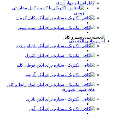
کابل افشان چهار رشته
کابل مخابراتی
زوجی
کابل کرمان
سیم نسوز
لوازم جانبی الکتریکی
اجناس خرد
کنترل
قوطی کلید
آداپتور
انواع رابط و کابل
های صوتی تصویری
باتری
آنتن