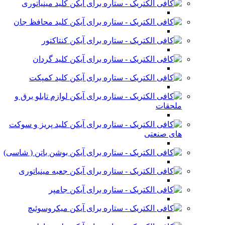
کلید مینیاتوری
کلید محافظ جان
کنتاکتور
کلید گردان
کلید کمپکت
لوازم تابلو برق و
ملحقات
کلید پریز و سوکت
های صنعتی
بوشن باتن ( شاسی)
جعبه مینیاتوری
جامپر
میکروسوئیچ