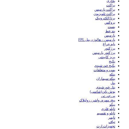
بخاری
براکت
براکت پارمیس
براکت تلویزیون
برنا الکترونیک
بروکس
بست
بند خط
پارمیس
پارمیس – هالوژن پنل FPL
پایه چراغ
پرژکتور
پرژکتور پارمیس
پریز کابینتی
پکیج
پکیج خورشیدی
پمپ و متعلقات
پنکه
پنکه سیماران
پنل
پنل خورشیدی
پوش باتن(شاسی)
پی جی تی
پیچ، مهره، واشر، رولپلاک
پیکو
تابلو فلزی
تابلو و تقسیم
تایمر
تپاف
تجهیزات ارت