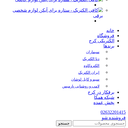
لوازم شخصی
برقی
خانه
فروشگاه
الکتریکی کرج
برندها
سیماران
دنا الکتریک
الکتروکاوه
ایران الکتریک
سیم و کابل لوشان
لامپ و روشنایی پارمیس
برقکار در کرج
شبکه همکا
پخش عمده
02632201415
فروشنده شو
جستجو