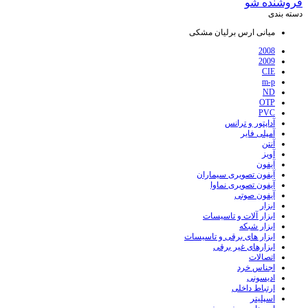
فروشنده شو
دسته بندی
میانی ارس برلیان مشکی
2008
2009
CIE
m-p
ND
OTP
PVC
آداپتور و ترانس
آمپلی فایر
آنتن
آویز
آیفون
آیفون تصویری سیماران
آیفون تصویری نماوا
آیفون صوتی
ابزار
ابزار آلات و تاسیسات
ابزار شبکه
ابزار های برقی و تاسیسات
ابزارهای غیر برقی
اتصالات
اجناس خرد
ادیسونی
ارتباط داخلی
اسپلیتر