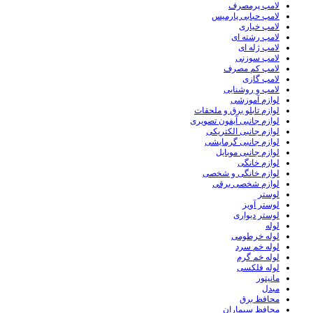
لامپ پرمصرف
لامپ حبابی پارمیس
لامپ خیاری
لامپ رشته ای
لامپ ژله ای
لامپ سوزنی
لامپ کم مصرف
لامپ گازی
لامپ و روشنایی
لوازم آموزشی
لوازم تابلو برق و ملحقات
لوازم جانبی آیفون تصویری
لوازم جانبی الکتریکی
لوازم جانبی گرمایشی
لوازم جانبی موبایل
لوازم خانگی
لوازم خانگی و شخصی
لوازم شخصی برقی
لوستر
لوستر آویز
لوستر دیواری
لوله
لوله خرطومی
لوله خم سرد
لوله خم گرم
لوله فلکسی
مانیتور
مبدل
محافظ برق
محافظ سیماران