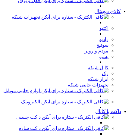
قفل و یراق
کالای دیجیتال
تجهیزات شبکه
اکتیو
رادیو
سوئیچ
مودم و روتر
پسیو
کابل شبکه
رک
ابزار شبکه
تجهیزات جانبی شبکه
لوازم جانبی موبایل
الکترونیک
داکت یا کانال
داکت چسبی
داکت ساده