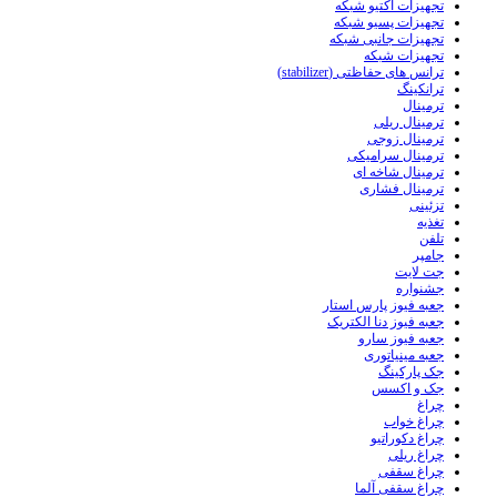
تجهیزات اکتیو شبکه
تجهیزات پسیو شبکه
تجهیزات جانبی شبکه
تجهیزات شبکه
ترانس های حفاظتی (stabilizer)
ترانکینگ
ترمینال
ترمینال ریلی
ترمینال زوجی
ترمینال سرامیکی
ترمینال شاخه ای
ترمینال فشاری
تزئینی
تغذیه
تلفن
جامپر
جت لایت
جشنواره
جعبه فیوز پارس استار
جعبه فیوز دنا الکتریک
جعبه فیوز سارو
جعبه مینیاتوری
جک پارکینگ
جک و اکسس
چراغ
چراغ خواب
چراغ دکوراتیو
چراغ ریلی
چراغ سقفی
چراغ سقفی آلما