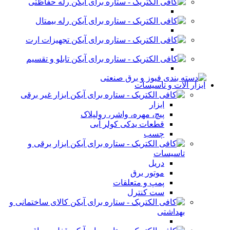
رله حفاظتی
رله بیمتال
تجهیزات ارت
تابلو و تقسیم
ابزار آلات و تاسیسات
ابزار غیر برقی
ابزار
پیچ، مهره، واشر، رولپلاک
قطعات یدکی کولر آبی
چسب
ابزار برقی و
تاسیسات
دریل
موتور برق
پمپ و متعلقات
ست کنترل
کالای ساختمانی و
بهداشتی