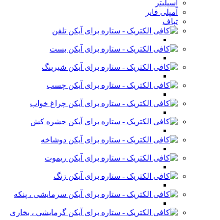
اسپلیتر
آمپلی فایر
تپاف
تلفن
بست
شیرینگ
چسب
چراغ خواب
حشره کش
دوشاخه
ریموت
زنگ
سرمایشی ، پنکه
گرمایشی ، بخاری