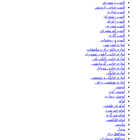
لامپ پرمصرف
لامپ حبابی پارمیس
لامپ خیاری
لامپ رشته ای
لامپ ژله ای
لامپ سوزنی
لامپ کم مصرف
لامپ گازی
لامپ و روشنایی
لوازم آموزشی
لوازم تابلو برق و ملحقات
لوازم جانبی آیفون تصویری
لوازم جانبی الکتریکی
لوازم جانبی گرمایشی
لوازم جانبی موبایل
لوازم خانگی
لوازم خانگی و شخصی
لوازم شخصی برقی
لوستر
لوستر آویز
لوستر دیواری
لوله
لوله خرطومی
لوله خم سرد
لوله خم گرم
لوله فلکسی
مانیتور
مبدل
محافظ برق
محافظ سیماران