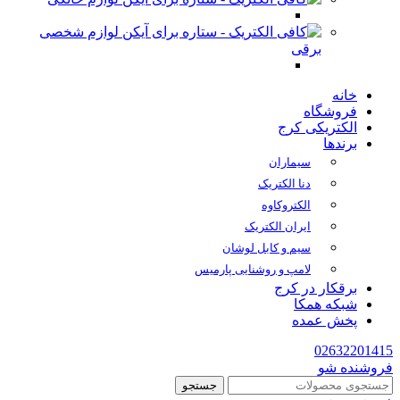
لوازم شخصی
برقی
خانه
فروشگاه
الکتریکی کرج
برندها
سیماران
دنا الکتریک
الکتروکاوه
ایران الکتریک
سیم و کابل لوشان
لامپ و روشنایی پارمیس
برقکار در کرج
شبکه همکا
پخش عمده
02632201415
فروشنده شو
جستجو