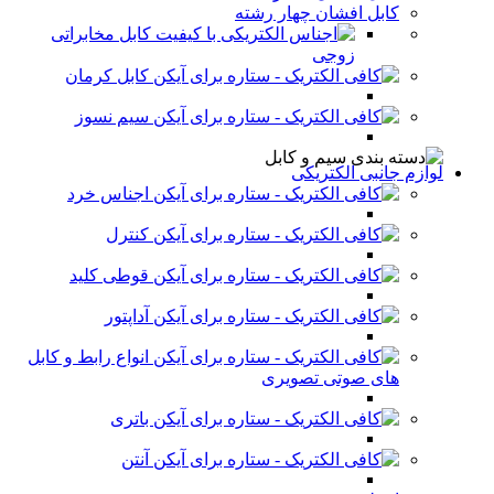
کابل افشان چهار رشته
کابل مخابراتی
زوجی
کابل کرمان
سیم نسوز
لوازم جانبی الکتریکی
اجناس خرد
کنترل
قوطی کلید
آداپتور
انواع رابط و کابل
های صوتی تصویری
باتری
آنتن