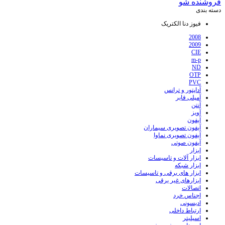
فروشنده شو
دسته بندی
فیوز دنا الکتریک
2008
2009
CIE
m-p
ND
OTP
PVC
آداپتور و ترانس
آمپلی فایر
آنتن
آویز
آیفون
آیفون تصویری سیماران
آیفون تصویری نماوا
آیفون صوتی
ابزار
ابزار آلات و تاسیسات
ابزار شبکه
ابزار های برقی و تاسیسات
ابزارهای غیر برقی
اتصالات
اجناس خرد
ادیسونی
ارتباط داخلی
اسپلیتر