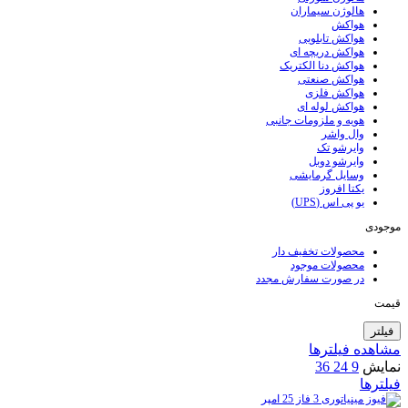
هالوژن سیماران
هواکش
هواکش تابلویی
هواکش دریچه ای
هواکش دنا الکتریک
هواکش صنعتی
هواکش فلزی
هواکش لوله ای
هویه و ملزومات جانبی
وال واشر
وایرشو تک
وایرشو دوبل
وسایل گرمایشی
یکتا افروز
یو پی اس (UPS)
موجودی
محصولات تخفیف دار
محصولات موجود
در صورت سفارش مجدد
قیمت
فیلتر
مشاهده فیلترها
نمایش
9
24
36
فیلترها