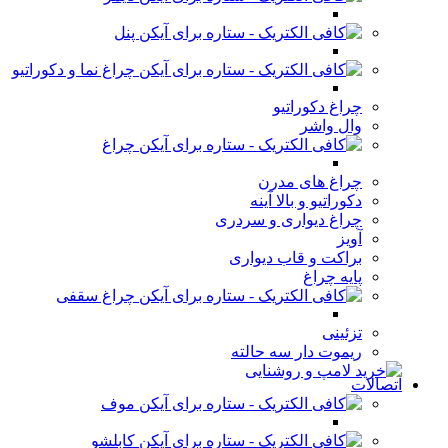
پنل
چراغ نما و دکوراتیو
چراغ دکوراتیو
وال واشر
چراغ
چراغ های مدرن
دکوراتیو و بالا آینه
چراغ دیواری و سردری
آویز
براکت و قاب دیواری
پایه چراغ
چراغ سقفی
تزئینی
ریموت دار سه حالته
اتصالات
موف
کابلشو