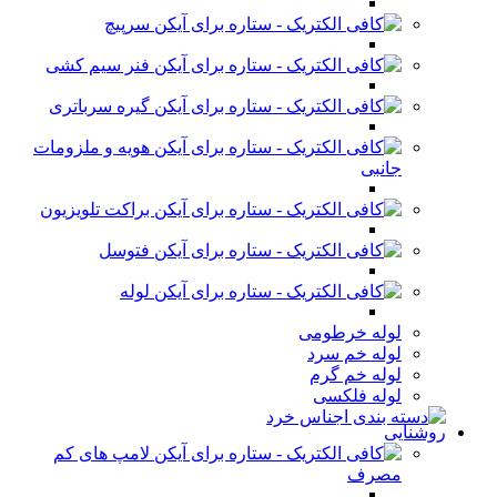
سرپیچ
فنر سیم کشی
گیره سرباتری
هویه و ملزومات
جانبی
براکت تلویزیون
فتوسل
لوله
لوله خرطومی
لوله خم سرد
لوله خم گرم
لوله فلکسی
روشنایی
لامپ های کم
مصرف