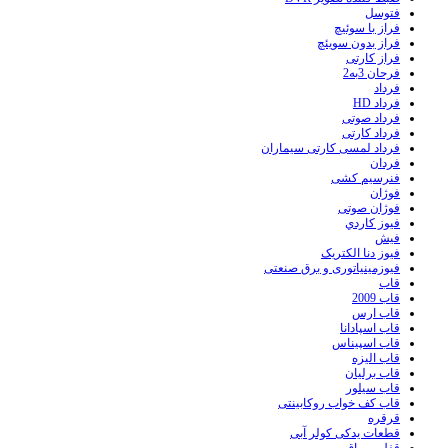
فتوسل
فراز با سوئیچ
فراز بدون سویئچ
فراز کارتی
فرحان 3به2
فرداد
فرداد HD
فرداد صوتی
فرداد کارتی
فرداد لمسی کارتی سیماران
فردان
فنرسیم کشی
فوژان
فوژان صوتی
فيوز کاردي
فیش
فیوز دنا الکتریک
فیوزمینیاتوری و برق صنعتی
قاب
قاب 2009
قاب ارس
قاب اسپادانا
قاب اسپیناس
قاب الیزه
قاب برلیان
قاب سیلور
قاب کف خواب روکابینتی
قرقره
قطعات یدکی کولر آبی