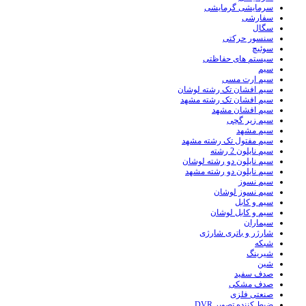
سرمایشی گرمایشی
سفارشی
سگال
سنسور حرکتی
سوئیچ
سیستم های حفاظتی
سیم
سیم ارت مسی
سیم افشان تک رشته لوشان
سیم افشان تک رشته مشهد
سیم افشان مشهد
سیم زیر گچی
سیم مشهد
سیم مفتول تک رشته مشهد
سیم نایلون 2 رشته
سیم نایلون دو رشته لوشان
سیم نایلون دو رشته مشهد
سیم نسوز
سیم نسوز لوشان
سیم و کابل
سیم و کابل لوشان
سیماران
شارژر و باتری شارژی
شبکه
شیرینگ
شین
صدف سفید
صدف مشکی
صنعتی فلزی
ضبط کننده تصویر DVR