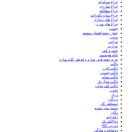
چراغ سوله ای
چراغ شارژی
چراغ مطالعه
چراغ نما و دکوراتیو
چراغ های دیواری
چراغ های مدرن
چسب
چهار رشته افشان مشهد
حبابی
حراجی
حرارتی
حشره کش
خانه هوشمند
خرید جعبه فیوز سارو و قوطی کلید سارو
داکت
داکت البرز
داکت چسبی
داکت ساده
داکت شیار دار
داکت کف خواب
دانوب
دریل
دزدگیر
دستکش کار
دسته بندی نشده
دکان
دکوراتیو
دنا الکتریک
دوربین HD
دوشاخه و مادگی