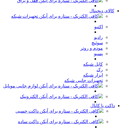
قفل و یراق
کالای دیجیتال
تجهیزات شبکه
اکتیو
رادیو
سوئیچ
مودم و روتر
پسیو
کابل شبکه
رک
ابزار شبکه
تجهیزات جانبی شبکه
لوازم جانبی موبایل
الکترونیک
داکت یا کانال
داکت چسبی
داکت ساده