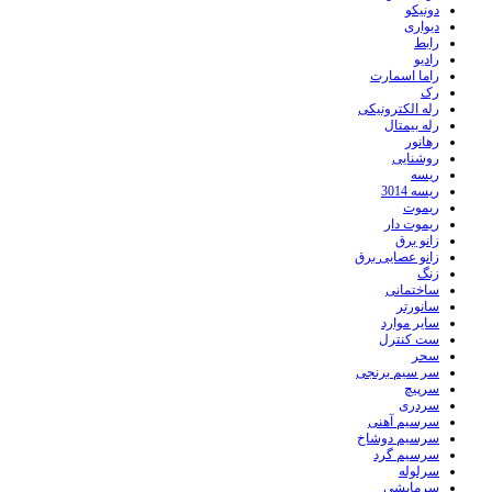
دونیکو
دیواری
رابط
رادیو
راما اسمارت
رک
رله الکترونیکی
رله بیمتال
رهانور
روشنایی
ریسه
ریسه 3014
ریموت
ریموت دار
زانو برق
زانو عصایی برق
زنگ
ساختمانی
سانورتر
سایر موارد
ست کنترل
سحر
سر سیم برنجی
سرپیچ
سردری
سرسیم آهنی
سرسیم دوشاخ
سرسیم گرد
سرلوله
سرمایشی