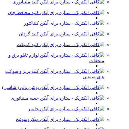
کلید مینیاتوری
کلید محافظ جان
کنتاکتور
کلید گردان
کلید کمپکت
لوازم تابلو برق و
ملحقات
کلید پریز و سوکت
های صنعتی
بوشن باتن ( شاسی)
جعبه مینیاتوری
جامپر
میکروسوئیچ