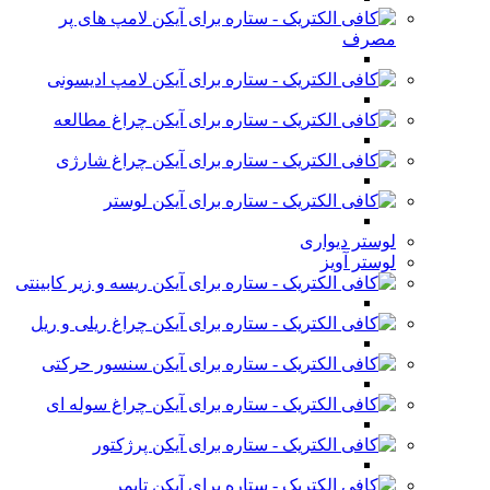
لامپ های پر
مصرف
لامپ ادیسونی
چراغ مطالعه
چراغ شارژی
لوستر
لوستر دیواری
لوستر آویز
ریسه و زیر کابینتی
چراغ ریلی و ریل
سنسور حرکتی
چراغ سوله ای
پرژکتور
تایمر