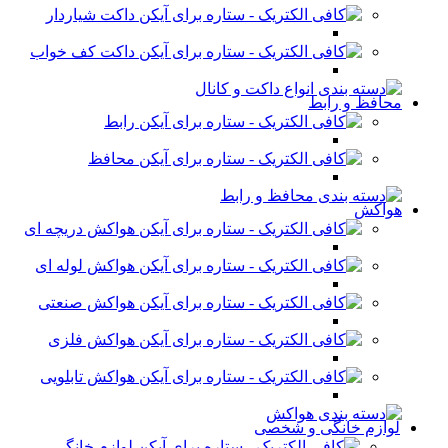
داکت شیاردار
داکت کف خواب
محافظ و رابط
رابط
محافظ
هواکش
هواکش دریچه ای
هواکش لوله ای
هواکش صنعتی
هواکش فلزی
هواکش تابلویی
لوازم خانگی و شخصی
لوازم خانگی