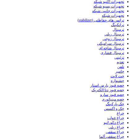
تجهیزات اکتیو شبکه
تجهیزات پسیو شبکه
تجهیزات جانبی شبکه
تجهیزات شبکه
ترانس های حفاظتی (stabilizer)
ترانکینگ
ترمینال
ترمینال ریلی
ترمینال زوجی
ترمینال سرامیکی
ترمینال شاخه ای
ترمینال فشاری
تزئینی
تغذیه
تلفن
جامپر
جت لایت
جشنواره
جعبه فیوز پارس استار
جعبه فیوز دنا الکتریک
جعبه فیوز سارو
جعبه مینیاتوری
جک پارکینگ
جک و اکسس
چراغ
چراغ خواب
چراغ دکوراتیو
چراغ ریلی
چراغ سقفی
چراغ سقفی آلما