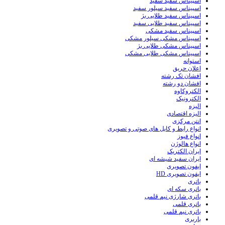
اسپیناس سفید سفید
اسپیناس سفید سیلور سفید
اسپیناس سفید طلایی بژ
اسپیناس سفید طلایی سفید
اسپیناس سفید مشکی
اسپیناس مشکی سیلور مشکی
اسپیناس مشکی طلایی بژ
اسپیناس مشکی طلایی مشکی
استوانه
اعلان حریق
افشان تک رشته
افشان دو رشته
الکتروکاوه
الکترونیک
الیزه
الیزه اقتصادی
انتن مرکزی
انواع رابط و کابل های صوتی و تصویری
انواع فیوز
انواع هالوژن
ایران الکتریک
ایران سفید شیشه ای
ایفون تصویری
ایفون تصویری HD
باتری
باتری سکه ای
باتری شارژی نیم قلمی
باتری قلمی
باتری نیم قلمی
باربری