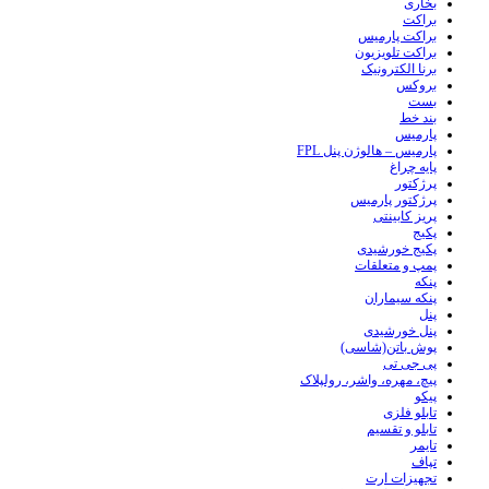
بخاری
براکت
براکت پارمیس
براکت تلویزیون
برنا الکترونیک
بروکس
بست
بند خط
پارمیس
پارمیس – هالوژن پنل FPL
پایه چراغ
پرژکتور
پرژکتور پارمیس
پریز کابینتی
پکیج
پکیج خورشیدی
پمپ و متعلقات
پنکه
پنکه سیماران
پنل
پنل خورشیدی
پوش باتن(شاسی)
پی جی تی
پیچ، مهره، واشر، رولپلاک
پیکو
تابلو فلزی
تابلو و تقسیم
تایمر
تپاف
تجهیزات ارت