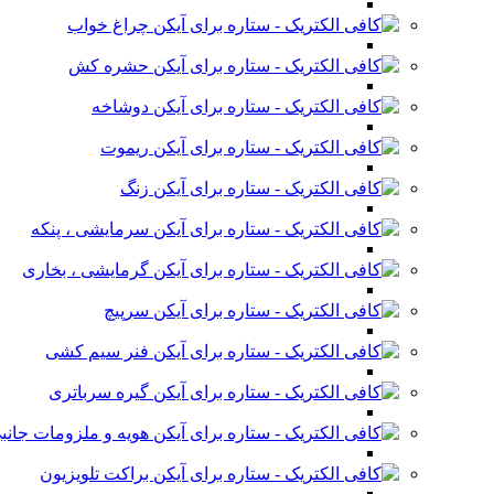
چراغ خواب
حشره کش
دوشاخه
ریموت
زنگ
سرمایشی ، پنکه
گرمایشی ، بخاری
سرپیچ
فنر سیم کشی
گیره سرباتری
هویه و ملزومات جانب
براکت تلویزیون