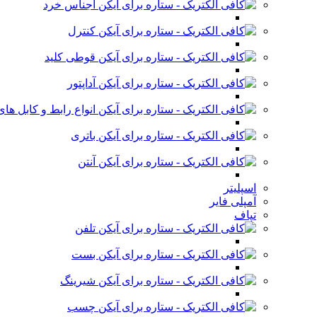
اجناس خرد
کنترل
قوطی کلید
آداپتور
انواع رابط و کابل ه
باتری
آنتن
اسپلیتر
آمپلی فایر
تپاف
تلفن
بست
شیرینگ
چسب