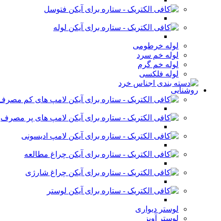
فتوسل
لوله
لوله خرطومی
لوله خم سرد
لوله خم گرم
لوله فلکسی
روشنایی
لامپ های کم مصرف
لامپ های پر مصرف
لامپ ادیسونی
چراغ مطالعه
چراغ شارژی
لوستر
لوستر دیواری
لوستر آویز