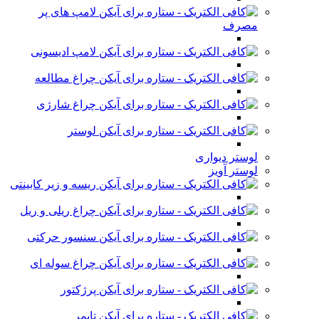
لامپ های پر
مصرف
لامپ ادیسونی
چراغ مطالعه
چراغ شارژی
لوستر
لوستر دیواری
لوستر آویز
ریسه و زیر کابینتی
چراغ ریلی و ریل
سنسور حرکتی
چراغ سوله ای
پرژکتور
تایمر