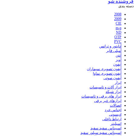
فروشنده شو
دسته بندی
2008
2009
CIE
m-p
ND
OTP
PVC
آداپتور و ترانس
آمپلی فایر
آنتن
آویز
آیفون
آیفون تصویری سیماران
آیفون تصویری نماوا
آیفون صوتی
ابزار
ابزار آلات و تاسیسات
ابزار شبکه
ابزار های برقی و تاسیسات
ابزارهای غیر برقی
اتصالات
اجناس خرد
ادیسونی
ارتباط داخلی
اسپلیتر
اسپیناس سفید سفید
اسپیناس سفید سیلور سفید