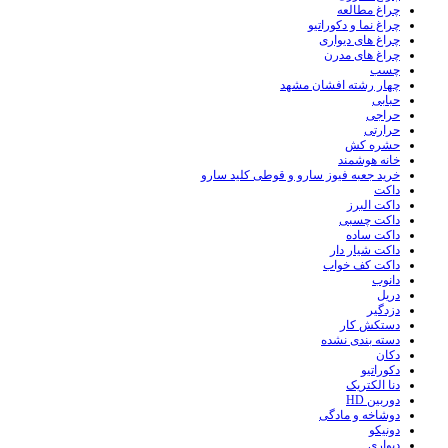
چراغ مطالعه
چراغ نما و دکوراتیو
چراغ های دیواری
چراغ های مدرن
چسب
چهار رشته افشان مشهد
حبابی
حراجی
حرارتی
حشره کش
خانه هوشمند
خرید جعبه فیوز سارو و قوطی کلید سارو
داکت
داکت البرز
داکت چسبی
داکت ساده
داکت شیار دار
داکت کف خواب
دانوب
دریل
دزدگیر
دستکش کار
دسته بندی نشده
دکان
دکوراتیو
دنا الکتریک
دوربین HD
دوشاخه و مادگی
دونیکو
دیواری