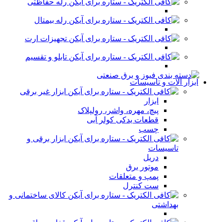
رله حفاظتی
رله بیمتال
تجهیزات ارت
تابلو و تقسیم
ابزار آلات و تاسیسات
ابزار غیر برقی
ابزار
پیچ، مهره، واشر، رولپلاک
قطعات یدکی کولر آبی
چسب
ابزار برقی و
تاسیسات
دریل
موتور برق
پمپ و متعلقات
ست کنترل
کالای ساختمانی و
بهداشتی