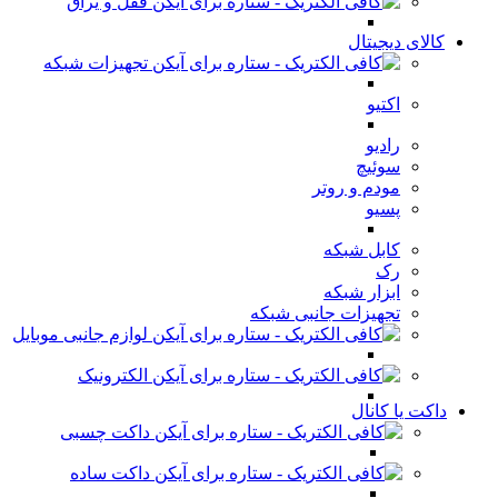
قفل و یراق
کالای دیجیتال
تجهیزات شبکه
اکتیو
رادیو
سوئیچ
مودم و روتر
پسیو
کابل شبکه
رک
ابزار شبکه
تجهیزات جانبی شبکه
لوازم جانبی موبایل
الکترونیک
داکت یا کانال
داکت چسبی
داکت ساده