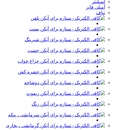
اسپلیتر
آمپلی فایر
تپاف
تلفن
بست
شیرینگ
چسب
چراغ خواب
حشره کش
دوشاخه
ریموت
زنگ
سرمایشی ، پنکه
گرمایشی ، بخاری