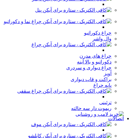
پنل
چراغ نما و دکوراتیو
چراغ دکوراتیو
وال واشر
چراغ
چراغ های مدرن
دکوراتیو و بالا آینه
چراغ دیواری و سردری
آویز
براکت و قاب دیواری
پایه چراغ
چراغ سقفی
تزئینی
ریموت دار سه حالته
اتصالات
موف
کابلشو