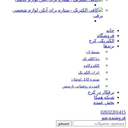
لوازم شخصی
برقی
خانه
فروشگاه
الکتریکی کرج
برندها
سیماران
دنا الکتریک
الکتروکاوه
ایران الکتریک
سیم و کابل لوشان
لامپ و روشنایی پارمیس
برقکار در کرج
شبکه همکا
پخش عمده
02632201415
فروشنده شو
جستجو