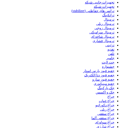
تجهیزات جانبی شبکه
تجهیزات شبکه
ترانس های حفاظتی (stabilizer)
ترانکینگ
ترمینال
ترمینال ریلی
ترمینال زوجی
ترمینال سرامیکی
ترمینال شاخه ای
ترمینال فشاری
تزئینی
تغذیه
تلفن
جامپر
جت لایت
جشنواره
جعبه فیوز پارس استار
جعبه فیوز دنا الکتریک
جعبه فیوز سارو
جعبه مینیاتوری
جک پارکینگ
جک و اکسس
چراغ
چراغ خواب
چراغ دکوراتیو
چراغ ریلی
چراغ سقفی
چراغ سقفی آلما
چراغ سوله ای
چراغ شارژی