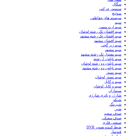
سگال
سنسور حرکتی
سوئیچ
سیستم های حفاظتی
سیم
سیم ارت مسی
سیم افشان تک رشته لوشان
سیم افشان تک رشته مشهد
سیم افشان مشهد
سیم زیر گچی
سیم مشهد
سیم مفتول تک رشته مشهد
سیم نایلون 2 رشته
سیم نایلون دو رشته لوشان
سیم نایلون دو رشته مشهد
سیم نسوز
سیم نسوز لوشان
سیم و کابل
سیم و کابل لوشان
سیماران
شارژر و باتری شارژی
شبکه
شیرینگ
شین
صدف سفید
صدف مشکی
صنعتی فلزی
ضبط کننده تصویر DVR
فتوسل