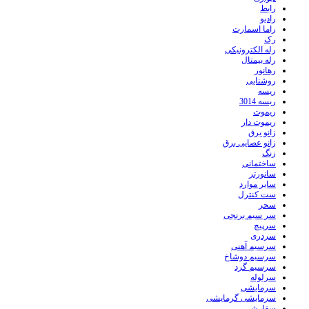
رابط
رادیو
راما اسمارت
رک
رله الکترونیکی
رله بیمتال
رهانور
روشنایی
ریسه
ریسه 3014
ریموت
ریموت دار
زانو برق
زانو عصایی برق
زنگ
ساختمانی
سانورتر
سایر موارد
ست کنترل
سحر
سر سیم برنجی
سرپیچ
سردری
سرسیم آهنی
سرسیم دوشاخ
سرسیم گرد
سرلوله
سرمایشی
سرمایشی گرمایشی
سفارشی