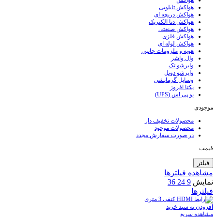
هواکش
هواکش تابلویی
هواکش دریچه ای
هواکش دنا الکتریک
هواکش صنعتی
هواکش فلزی
هواکش لوله ای
هویه و ملزومات جانبی
وال واشر
وایرشو تک
وایرشو دوبل
وسایل گرمایشی
یکتا افروز
یو پی اس (UPS)
موجودی
محصولات تخفیف دار
محصولات موجود
در صورت سفارش مجدد
قیمت
فیلتر
مشاهده فیلترها
نمایش
9
24
36
فیلترها
افزودن به سبد خرید
مشاهده سریع