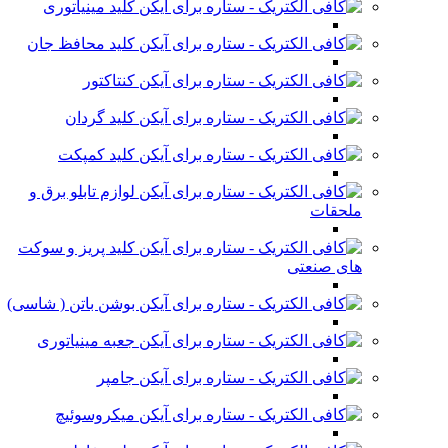
کلید مینیاتوری
کلید محافظ جان
کنتاکتور
کلید گردان
کلید کمپکت
لوازم تابلو برق و
ملحقات
کلید پریز و سوکت
های صنعتی
بوشن باتن ( شاسی)
جعبه مینیاتوری
جامپر
میکروسوئیچ