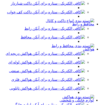
داکت شیاردار
داکت کف خواب
محافظ و رابط
رابط
محافظ
هواکش
هواکش دریچه ای
هواکش لوله ای
هواکش صنعتی
هواکش فلزی
هواکش تابلویی
لوازم خانگی و شخصی
لوازم خانگی