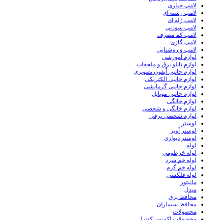
لامپ خیاری
لامپ رشته ای
لامپ ژله ای
لامپ سوزنی
لامپ کم مصرف
لامپ گازی
لامپ و روشنایی
لوازم آموزشی
لوازم تابلو برق و ملحقات
لوازم جانبی آیفون تصویری
لوازم جانبی الکتریکی
لوازم جانبی گرمایشی
لوازم جانبی موبایل
لوازم خانگی
لوازم خانگی و شخصی
لوازم شخصی برقی
لوستر
لوستر آویز
لوستر دیواری
لوله
لوله خرطومی
لوله خم سرد
لوله خم گرم
لوله فلکسی
مانیتور
مبدل
محافظ برق
محافظ سیماران
محصولات
محصولات اکسس کنترل