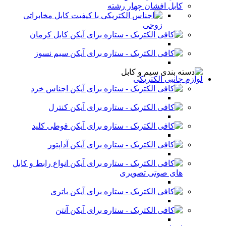
کابل افشان چهار رشته
کابل مخابراتی
زوجی
کابل کرمان
سیم نسوز
لوازم جانبی الکتریکی
اجناس خرد
کنترل
قوطی کلید
آداپتور
انواع رابط و کابل
های صوتی تصویری
باتری
آنتن