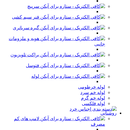
سرپیچ
فنر سیم کشی
گیره سرباتری
هویه و ملزومات
جانبی
براکت تلویزیون
فتوسل
لوله
لوله خرطومی
لوله خم سرد
لوله خم گرم
لوله فلکسی
روشنایی
لامپ های کم
مصرف