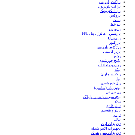
براکت پارمیس
براکت تلویزیون
برنا الکترونیک
بروکس
بست
بند خط
پارمیس
پارمیس – هالوژن پنل FPL
پایه چراغ
پرژکتور
پرژکتور پارمیس
پریز کابینتی
پکیج
پکیج خورشیدی
پمپ و متعلقات
پنکه
پنکه سیماران
پنل
پنل خورشیدی
پوش باتن(شاسی)
پی جی تی
پیچ، مهره، واشر، رولپلاک
پیکو
تابلو فلزی
تابلو و تقسیم
تایمر
تپاف
تجهیزات ارت
تجهیزات اکتیو شبکه
تجهیزات پسیو شبکه