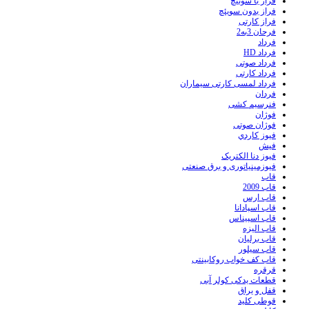
فراز با سوئیچ
فراز بدون سویئچ
فراز کارتی
فرحان 3به2
فرداد
فرداد HD
فرداد صوتی
فرداد کارتی
فرداد لمسی کارتی سیماران
فردان
فنرسیم کشی
فوژان
فوژان صوتی
فيوز کاردي
فیش
فیوز دنا الکتریک
فیوزمینیاتوری و برق صنعتی
قاب
قاب 2009
قاب ارس
قاب اسپادانا
قاب اسپیناس
قاب الیزه
قاب برلیان
قاب سیلور
قاب کف خواب روکابینتی
قرقره
قطعات یدکی کولر آبی
قفل و یراق
قوطی کلید