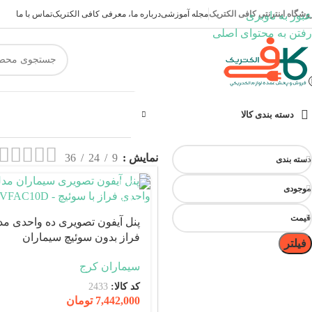
مجله آموزشی
درباره ما، معرفی کافی الکتریک
تماس با ما
وشگاه اینترنتی کافی الکتریک
عبور به ناوبری
رفتن به محتوای اصلی
دسته بندی کالا
نمایش
9
24
36
دسته بندی
موجودی
قیمت
پنل آیفون تصویری ده واحدی م
فراز بدون سوئیچ سیماران
فیلتر
سیماران کرج
کد کالا:
2433
7,442,000
تومان