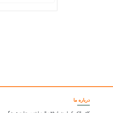
30 ماه گارانتی
درباره ما
کافی الکتریک با بیش از ۲۵ سال سابقه و رضایت همیشگی