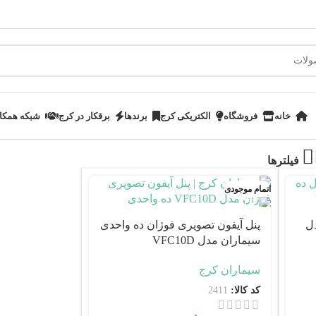
خانه
فروشگاه
الکتریکی کرج
برندها
برقکار در کرج
شبکه همکا
فیلترها
اتمام موجودی
دل
پنل آیفون تصویری فوژان ده واحدی
سیماران مدل VFC10D
سیماران کرج
کد کالا:
2411