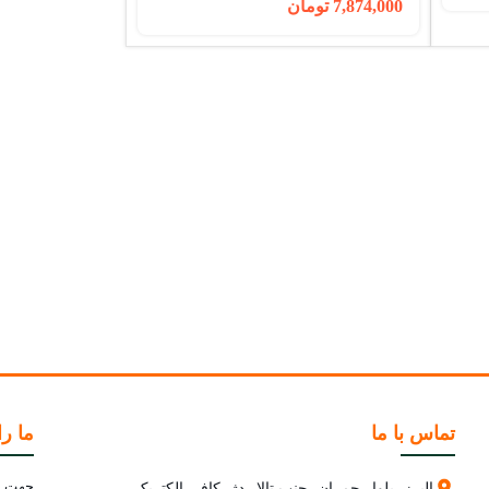
7,874,000
تومان
30 ماه گارانتی
تماس با ما
ما را
جهت اط
البرز، بلوار چمران، جنب تالار دژ، کافی الکتریک