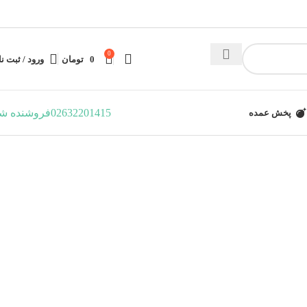
0
0
تومان
ورود / ثبت نا
02632201415
فروشنده ش
پخش عمده